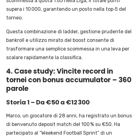
scommessa a quota 1.65 nella Liga, il totale punti
supera i 10 000, garantendo un posto nella top‑5 del
torneo.
Questa combinazione di ladder, gestione prudente del
bankroll e utilizzo mirato del boost consente di
trasformare una semplice scommessa in una leva per
scalare rapidamente la classifica.
4. Case study: Vincite record in
tornei con bonus accumulator – 360
parole
Storia 1 – Da €50 a €12 300
Marco, un giocatore di 28 anni, ha registrato un bonus
di benvenuto deposit match del 100 % su €50. Ha
partecipato al “Weekend Football Sprint” di un