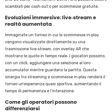
scambiati per cash‑out o per scommesse gratuite.
Evoluzioni immersive: live‑stream e
realtà aumentata
Immaginate un torneo in cui le scommesse in‑play
vengono visualizzate direttamente su una
trasmissione live‑stream, con overlay AR che
mostrano le quote in tempo reale. I giocatori possono,
con un click, aggiungere una selezione al loro
accumulator mentre guardano la partita. Questa
sinergia tra streaming e scommesse in‑play renderà il
torneo un’esperienza quasi sportiva, aumentando il
tempo di permanenza e l’interazione.
Come gli operatori possono
differenziarsi