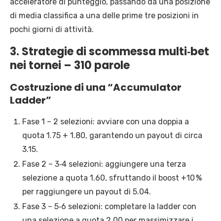
acceleratore di punteggio, passando da una posizione
di media classifica a una delle prime tre posizioni in
pochi giorni di attività.
3. Strategie di scommessa multi‑bet
nei tornei – 310 parole
Costruzione di una “Accumulator
Ladder”
Fase 1 – 2 selezioni: avviare con una doppia a
quota 1.75 + 1.80, garantendo un payout di circa
3.15.
Fase 2 – 3‑4 selezioni: aggiungere una terza
selezione a quota 1.60, sfruttando il boost +10 %
per raggiungere un payout di 5.04.
Fase 3 – 5‑6 selezioni: completare la ladder con
una selezione a quota 2.00 per massimizzare i