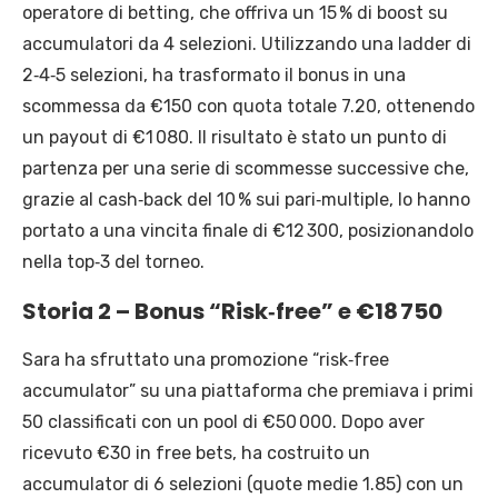
operatore di betting, che offriva un 15 % di boost su
accumulatori da 4 selezioni. Utilizzando una ladder di
2‑4‑5 selezioni, ha trasformato il bonus in una
scommessa da €150 con quota totale 7.20, ottenendo
un payout di €1 080. Il risultato è stato un punto di
partenza per una serie di scommesse successive che,
grazie al cash‑back del 10 % sui pari‑multiple, lo hanno
portato a una vincita finale di €12 300, posizionandolo
nella top‑3 del torneo.
Storia 2 – Bonus “Risk‑free” e €18 750
Sara ha sfruttato una promozione “risk‑free
accumulator” su una piattaforma che premiava i primi
50 classificati con un pool di €50 000. Dopo aver
ricevuto €30 in free bets, ha costruito un
accumulator di 6 selezioni (quote medie 1.85) con un