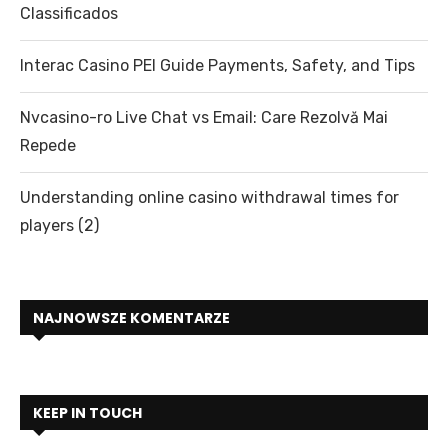
Classificados
Interac Casino PEI Guide Payments, Safety, and Tips
Nvcasino-ro Live Chat vs Email: Care Rezolvă Mai
Repede
Understanding online casino withdrawal times for
players (2)
NAJNOWSZE KOMENTARZE
KEEP IN TOUCH