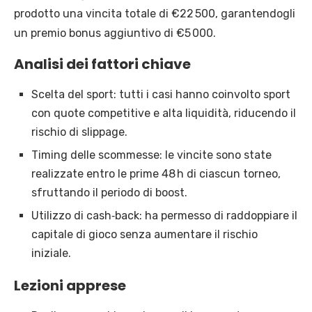
prodotto una vincita totale di €22 500, garantendogli
un premio bonus aggiuntivo di €5 000.
Analisi dei fattori chiave
Scelta del sport: tutti i casi hanno coinvolto sport
con quote competitive e alta liquidità, riducendo il
rischio di slippage.
Timing delle scommesse: le vincite sono state
realizzate entro le prime 48 h di ciascun torneo,
sfruttando il periodo di boost.
Utilizzo di cash‑back: ha permesso di raddoppiare il
capitale di gioco senza aumentare il rischio
iniziale.
Lezioni apprese