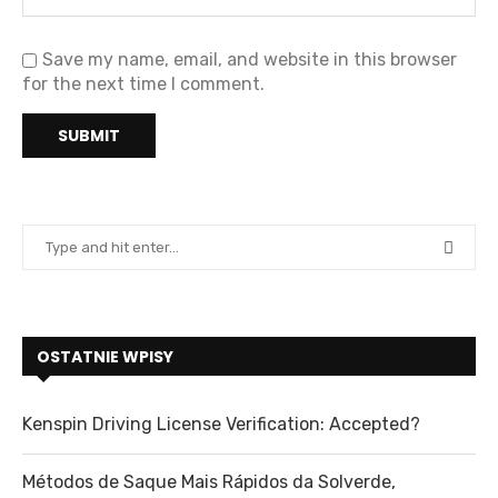
Save my name, email, and website in this browser
for the next time I comment.
OSTATNIE WPISY
Kenspin Driving License Verification: Accepted?
Métodos de Saque Mais Rápidos da Solverde,