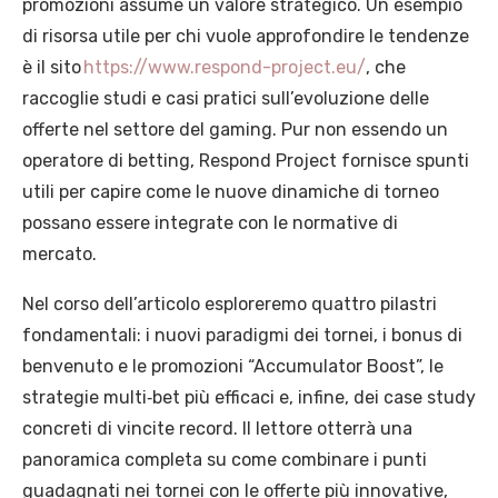
promozioni assume un valore strategico. Un esempio
di risorsa utile per chi vuole approfondire le tendenze
è il sito
https://www.respond-project.eu/
, che
raccoglie studi e casi pratici sull’evoluzione delle
offerte nel settore del gaming. Pur non essendo un
operatore di betting, Respond Project fornisce spunti
utili per capire come le nuove dinamiche di torneo
possano essere integrate con le normative di
mercato.
Nel corso dell’articolo esploreremo quattro pilastri
fondamentali: i nuovi paradigmi dei tornei, i bonus di
benvenuto e le promozioni “Accumulator Boost”, le
strategie multi‑bet più efficaci e, infine, dei case study
concreti di vincite record. Il lettore otterrà una
panoramica completa su come combinare i punti
guadagnati nei tornei con le offerte più innovative,