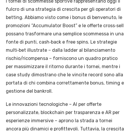
I tornei di scommesse sportive rappresentano oggi il
fulcro di una strategia di crescita per gli operatori di
betting. Abbiamo visto come i bonus di benvenuto, le
promozioni “Accumulator Boost” e le offerte cross‑sell
possano trasformare una semplice scommessa in una
fonte di punti, cash‑back e free spins. Le strategie
multi‑bet illustrate – dalla ladder al bilanciamento
rischio/ricompensa – forniscono un quadro pratico
per massimizzare il ritorno durante i tornei, mentre i
case study dimostrano che le vincite record sono alla
portata di chi combina correttamente bonus, timing e
gestione del bankroll.
Le innovazioni tecnologiche – AI per offerte
personalizzate, blockchain per trasparenza e AR per
esperienze immersive – aprono la strada a tornei
ancora più dinamici e profittevoli. Tuttavia, la crescita