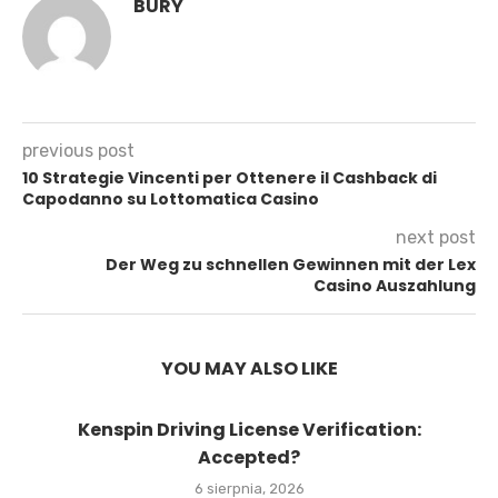
BURY
previous post
10 Strategie Vincenti per Ottenere il Cashback di
Capodanno su Lottomatica Casino
next post
Der Weg zu schnellen Gewinnen mit der Lex
Casino Auszahlung
YOU MAY ALSO LIKE
Kenspin Driving License Verification:
Accepted?
6 sierpnia, 2026