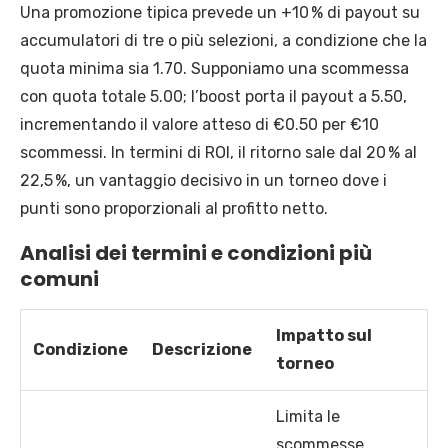
Una promozione tipica prevede un +10 % di payout su
accumulatori di tre o più selezioni, a condizione che la
quota minima sia 1.70. Supponiamo una scommessa
con quota totale 5.00; l’boost porta il payout a 5.50,
incrementando il valore atteso di €0.50 per €10
scommessi. In termini di ROI, il ritorno sale dal 20 % al
22,5 %, un vantaggio decisivo in un torneo dove i
punti sono proporzionali al profitto netto.
Analisi dei termini e condizioni più
comuni
Impatto sul
Condizione
Descrizione
torneo
Limita le
scommesse