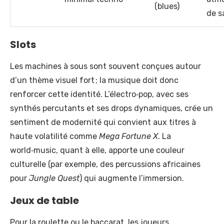
(blues)
de s
Slots
Les machines à sous sont souvent conçues autour
d’un thème visuel fort ; la musique doit donc
renforcer cette identité. L’électro‑pop, avec ses
synthés percutants et ses drops dynamiques, crée un
sentiment de modernité qui convient aux titres à
haute volatilité comme
Mega Fortune X
. La
world‑music, quant à elle, apporte une couleur
culturelle (par exemple, des percussions africaines
pour
Jungle Quest
) qui augmente l’immersion.
Jeux de table
Pour la roulette ou le baccarat, les joueurs