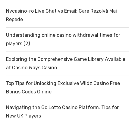
Nvcasino-ro Live Chat vs Email: Care Rezolvă Mai
Repede
Understanding online casino withdrawal times for
players (2)
Exploring the Comprehensive Game Library Available
at Casino Ways Casino
Top Tips for Unlocking Exclusive Wildz Casino Free
Bonus Codes Online
Navigating the Go Lotto Casino Platform: Tips for
New UK Players