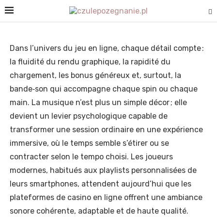
Dans l’univers du jeu en ligne, chaque détail compte :
la fluidité du rendu graphique, la rapidité du
chargement, les bonus généreux et, surtout, la
bande‑son qui accompagne chaque spin ou chaque
main. La musique n’est plus un simple décor ; elle
devient un levier psychologique capable de
transformer une session ordinaire en une expérience
immersive, où le temps semble s’étirer ou se
contracter selon le tempo choisi. Les joueurs
modernes, habitués aux playlists personnalisées de
leurs smartphones, attendent aujourd’hui que les
plateformes de casino en ligne offrent une ambiance
sonore cohérente, adaptable et de haute qualité.