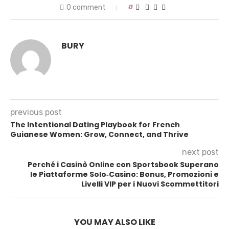
0 comment
0
BURY
previous post
The Intentional Dating Playbook for French
Guianese Women: Grow, Connect, and Thrive
next post
Perché i Casinò Online con Sportsbook Superano
le Piattaforme Solo‑Casino: Bonus, Promozioni e
Livelli VIP per i Nuovi Scommettitori
YOU MAY ALSO LIKE