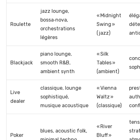
jazz lounge,
« Midnight
élég
bossa‑nova,
Roulette
Swing »
déte
orchestrations
(jazz)
anti
légères
piano lounge,
« Silk
conc
Blackjack
smooth R&B,
Tables »
soph
ambient synth
(ambient)
classique, lounge
« Vienna
pres
Live
sophistiqué,
Waltz »
auth
dealer
musique acoustique
(classique)
conf
tens
« River
blues, acoustic folk,
stra
Poker
Bluff »
minimal techno
atm