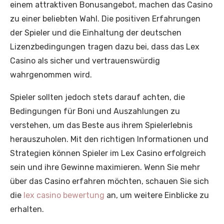
einem attraktiven Bonusangebot, machen das Casino
zu einer beliebten Wahl. Die positiven Erfahrungen
der Spieler und die Einhaltung der deutschen
Lizenzbedingungen tragen dazu bei, dass das Lex
Casino als sicher und vertrauenswürdig
wahrgenommen wird.
Spieler sollten jedoch stets darauf achten, die
Bedingungen für Boni und Auszahlungen zu
verstehen, um das Beste aus ihrem Spielerlebnis
herauszuholen. Mit den richtigen Informationen und
Strategien können Spieler im Lex Casino erfolgreich
sein und ihre Gewinne maximieren. Wenn Sie mehr
über das Casino erfahren möchten, schauen Sie sich
die
lex casino bewertung
an, um weitere Einblicke zu
erhalten.