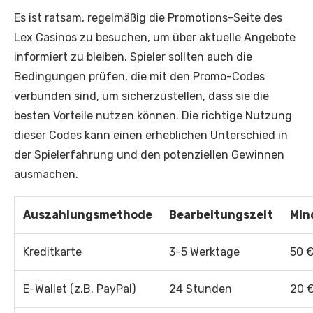
Es ist ratsam, regelmäßig die Promotions-Seite des
Lex Casinos zu besuchen, um über aktuelle Angebote
informiert zu bleiben. Spieler sollten auch die
Bedingungen prüfen, die mit den Promo-Codes
verbunden sind, um sicherzustellen, dass sie die
besten Vorteile nutzen können. Die richtige Nutzung
dieser Codes kann einen erheblichen Unterschied in
der Spielerfahrung und den potenziellen Gewinnen
ausmachen.
Auszahlungsmethode
Bearbeitungszeit
Min
Kreditkarte
3-5 Werktage
50 
E-Wallet (z.B. PayPal)
24 Stunden
20 