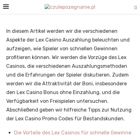
In diesem Artikel werden wir die verschiedenen
Aspekte der Lex Casino Auszahlung beleuchten und
aufzeigen, wie Spieler von schnellen Gewinnen
profitieren können. Wir werden die Vorzüge des Lex
Casinos, die verschiedenen Auszahlungsmethoden
und die Erfahrungen der Spieler diskutieren. Zudem
werden wir die Attraktivität der Boni, insbesondere
den Lex Casino Bonus ohne Einzahlung, und die
Verfügbarkeit von Freispielen untersuchen.
Abschließend geben wir hilfreiche Tipps zur Nutzung
der Lex Casino Promo Codes für Bestandskunden.
Die Vorteile des Lex Casinos für schnelle Gewinne