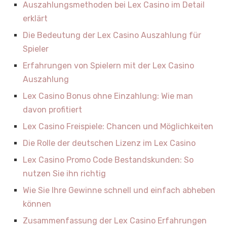
Auszahlungsmethoden bei Lex Casino im Detail
erklärt
Die Bedeutung der Lex Casino Auszahlung für
Spieler
Erfahrungen von Spielern mit der Lex Casino
Auszahlung
Lex Casino Bonus ohne Einzahlung: Wie man
davon profitiert
Lex Casino Freispiele: Chancen und Möglichkeiten
Die Rolle der deutschen Lizenz im Lex Casino
Lex Casino Promo Code Bestandskunden: So
nutzen Sie ihn richtig
Wie Sie Ihre Gewinne schnell und einfach abheben
können
Zusammenfassung der Lex Casino Erfahrungen