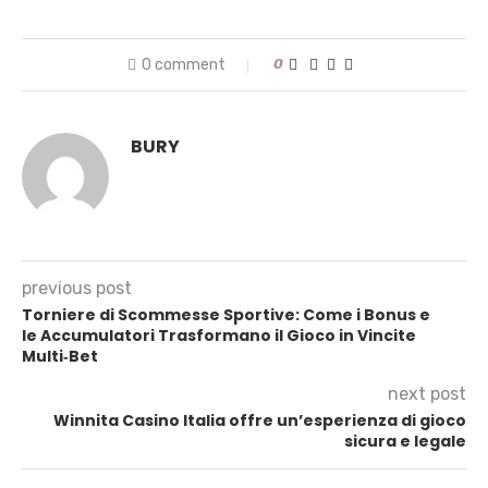
0 comment
0
BURY
previous post
Torniere di Scommesse Sportive: Come i Bonus e
le Accumulatori Trasformano il Gioco in Vincite
Multi‑Bet
next post
Winnita Casino Italia offre un’esperienza di gioco
sicura e legale