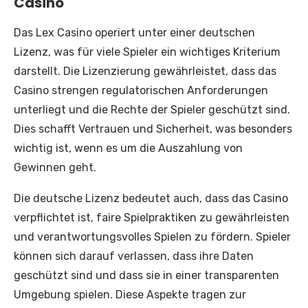
Casino
Das Lex Casino operiert unter einer deutschen
Lizenz, was für viele Spieler ein wichtiges Kriterium
darstellt. Die Lizenzierung gewährleistet, dass das
Casino strengen regulatorischen Anforderungen
unterliegt und die Rechte der Spieler geschützt sind.
Dies schafft Vertrauen und Sicherheit, was besonders
wichtig ist, wenn es um die Auszahlung von
Gewinnen geht.
Die deutsche Lizenz bedeutet auch, dass das Casino
verpflichtet ist, faire Spielpraktiken zu gewährleisten
und verantwortungsvolles Spielen zu fördern. Spieler
können sich darauf verlassen, dass ihre Daten
geschützt sind und dass sie in einer transparenten
Umgebung spielen. Diese Aspekte tragen zur