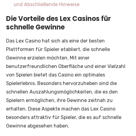
und Abschließende Hinweise
Die Vorteile des Lex Casinos für
schnelle Gewinne
Das Lex Casino hat sich als eine der besten
Plattformen für Spieler etabliert, die schnelle
Gewinne erzielen möchten. Mit einer
benutzerfreundlichen Oberfläche und einer Vielzahl
von Spielen bietet das Casino ein optimales
Spielerlebnis. Besonders hervorzuheben sind die
schnellen Auszahlungsmöglichkeiten, die es den
Spielern ermöglichen, ihre Gewinne zeitnah zu
erhalten. Diese Aspekte machen das Lex Casino
besonders attraktiv für Spieler, die es auf schnelle
Gewinne abgesehen haben.