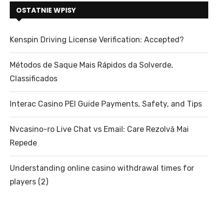
OSTATNIE WPISY
Kenspin Driving License Verification: Accepted?
Métodos de Saque Mais Rápidos da Solverde,
Classificados
Interac Casino PEI Guide Payments, Safety, and Tips
Nvcasino-ro Live Chat vs Email: Care Rezolvă Mai
Repede
Understanding online casino withdrawal times for
players (2)