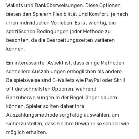
Wallets und Banküberweisungen. Diese Optionen
bieten den Spielern Flexibilität und Komfort, je nach
ihren individuellen Vorlieben. Es ist wichtig, die
spezifischen Bedingungen jeder Methode zu
beachten, da die Bearbeitungszeiten variieren
können.
Ein interessanter Aspekt ist, dass einige Methoden
schnellere Auszahlungen ermöglichen als andere.
Beispielsweise sind E-Wallets wie PayPal oder Skrill
oft die schnellsten Optionen, während
Banküberweisungen in der Regel länger dauern
können. Spieler sollten daher ihre
Auszahlungsmethode sorgfältig auswählen, um
sicherzustellen, dass sie ihre Gewinne so schnell wie
möglich erhalten.