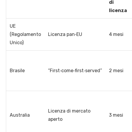
di
licenza
UE
(Regolamento
Licenza pan‑EU
4 mesi
Unico)
Brasile
“First‑come‑first‑served”
2 mesi
Licenza di mercato
Australia
3 mesi
aperto