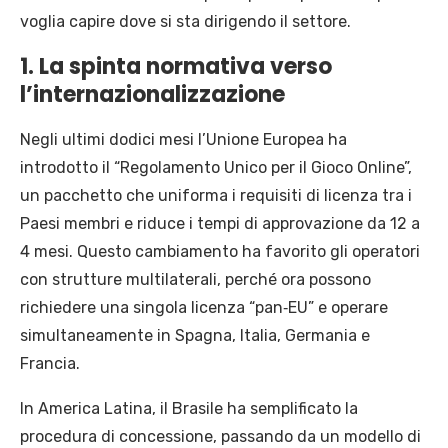
voglia capire dove si sta dirigendo il settore.
1. La spinta normativa verso
l’internazionalizzazione
Negli ultimi dodici mesi l’Unione Europea ha
introdotto il “Regolamento Unico per il Gioco Online”,
un pacchetto che uniforma i requisiti di licenza tra i
Paesi membri e riduce i tempi di approvazione da 12 a
4 mesi. Questo cambiamento ha favorito gli operatori
con strutture multilaterali, perché ora possono
richiedere una singola licenza “pan‑EU” e operare
simultaneamente in Spagna, Italia, Germania e
Francia.
In America Latina, il Brasile ha semplificato la
procedura di concessione, passando da un modello di