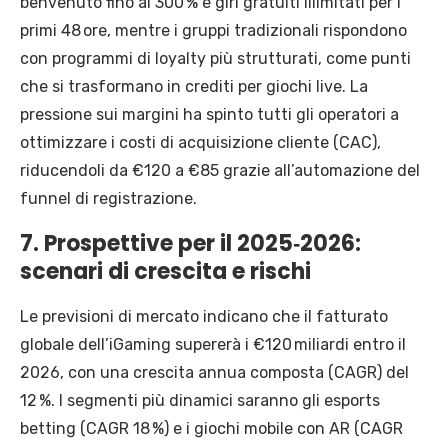
benvenuto fino al 300 % e giri gratuiti illimitati per i
primi 48 ore, mentre i gruppi tradizionali rispondono
con programmi di loyalty più strutturati, come punti
che si trasformano in crediti per giochi live. La
pressione sui margini ha spinto tutti gli operatori a
ottimizzare i costi di acquisizione cliente (CAC),
riducendoli da €120 a €85 grazie all’automazione del
funnel di registrazione.
7. Prospettive per il 2025‑2026:
scenari di crescita e rischi
Le previsioni di mercato indicano che il fatturato
globale dell’iGaming supererà i €120 miliardi entro il
2026, con una crescita annua composta (CAGR) del
12 %. I segmenti più dinamici saranno gli esports
betting (CAGR 18 %) e i giochi mobile con AR (CAGR