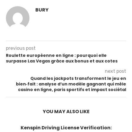
BURY
previous post
Roulette européenne en ligne : pourquoi elle
surpasse Las Vegas grâce aux bonus et aux cotes
next post
Quand les jackpots transforment le jeu en
bien‑fait : analyse d’un modèle gagnant qui mêle
casino en ligne, paris sportifs et impact sociétal
YOU MAY ALSO LIKE
Kenspin Driving License Verification: