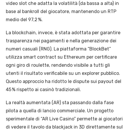
video slot che adatta la volatilità (da bassa a alta) in
base al bankroll del giocatore, mantenendo un RTP
medio del 97,2 %.
La blockchain, invece, è stata adottata per garantire
trasparenza nei pagamenti e nella generazione dei
numeri casuali (RNG). La piattaforma “BlockBet”
utilizza smart contract su Ethereum per certificare
ogni giro di roulette, rendendo visibile a tutti gli
utenti il risultato verificabile su un explorer pubblico.
Questo approccio ha ridotto le dispute sui payout del
45 % rispetto ai casinò tradizionali.
La realtà aumentata (AR) sta passando dalla fase
pilota a quella di lancio commerciale. Un progetto
sperimentale di “AR Live Casino” permette ai giocatori
di vedere il tavolo da blackjack in 3D direttamente sul