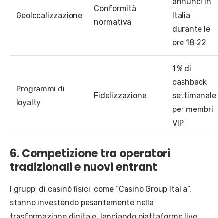
annunci in
Conformità
Geolocalizzazione
Italia
normativa
durante le
ore 18‑22
1 % di
cashback
Programmi di
Fidelizzazione
settimanale
loyalty
per membri
VIP
6. Competizione tra operatori
tradizionali e nuovi entrant
I gruppi di casinò fisici, come “Casino Group Italia”,
stanno investendo pesantemente nella
trasformazione digitale, lanciando piattaforme live