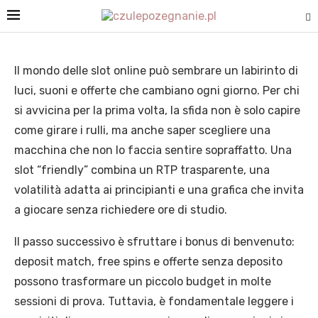
Il mondo delle slot online può sembrare un labirinto di
luci, suoni e offerte che cambiano ogni giorno. Per chi
si avvicina per la prima volta, la sfida non è solo capire
come girare i rulli, ma anche saper scegliere una
macchina che non lo faccia sentire sopraffatto. Una
slot “friendly” combina un RTP trasparente, una
volatilità adatta ai principianti e una grafica che invita
a giocare senza richiedere ore di studio.
Il passo successivo è sfruttare i bonus di benvenuto:
deposit match, free spins e offerte senza deposito
possono trasformare un piccolo budget in molte
sessioni di prova. Tuttavia, è fondamentale leggere i