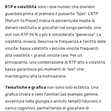
RTP e volatilità
sono i due numeri che dovresti
guardare prima di premere il pulsante “Spin”. L’RTP
(Return to Player) indica la percentuale media di
denaro restituita ai giocatori nel lungo periodo; una
slot con RTP 96 % o più è considerata “generosa”. La
volatilità, invece, descrive la frequenza e l’entità delle
vincite: bassa volatilità = piccole vincite frequenti,
alta volatilità = grandi vincite rare. Per un
principiante, una combinazione di RTP alto e volatilità
bassa garantisce più momenti di “win” che
mantengono alta la motivazione.
Tematiche e grafica
non sono solo estetica. Una
grafica chiara e temi familiari (ad esempio gemme,
avventure nella giungla o antichi templi) riducono il
carico cognitivo, permettendo al giocatore di