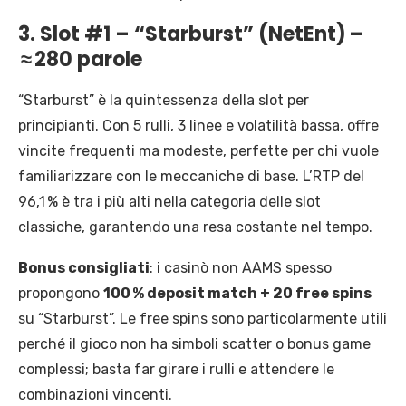
3. Slot #1 – “Starburst” (NetEnt) –
≈ 280 parole
“Starburst” è la quintessenza della slot per
principianti. Con 5 rulli, 3 linee e volatilità bassa, offre
vincite frequenti ma modeste, perfette per chi vuole
familiarizzare con le meccaniche di base. L’RTP del
96,1 % è tra i più alti nella categoria delle slot
classiche, garantendo una resa costante nel tempo.
Bonus consigliati
: i casinò non AAMS spesso
propongono
100 % deposit match + 20 free spins
su “Starburst”. Le free spins sono particolarmente utili
perché il gioco non ha simboli scatter o bonus game
complessi; basta far girare i rulli e attendere le
combinazioni vincenti.