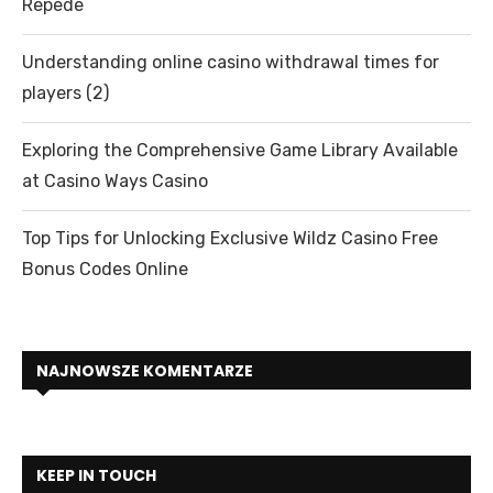
Repede
Understanding online casino withdrawal times for
players (2)
Exploring the Comprehensive Game Library Available
at Casino Ways Casino
Top Tips for Unlocking Exclusive Wildz Casino Free
Bonus Codes Online
NAJNOWSZE KOMENTARZE
KEEP IN TOUCH