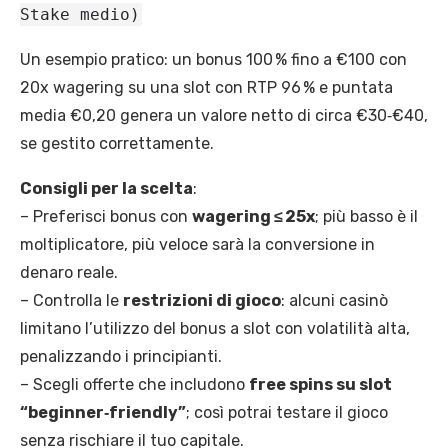
Stake medio)
Un esempio pratico: un bonus 100 % fino a €100 con
20x wagering su una slot con RTP 96 % e puntata
media €0,20 genera un valore netto di circa €30‑€40,
se gestito correttamente.
Consigli per la scelta
:
– Preferisci bonus con
wagering ≤ 25x
; più basso è il
moltiplicatore, più veloce sarà la conversione in
denaro reale.
– Controlla le
restrizioni di gioco
: alcuni casinò
limitano l’utilizzo del bonus a slot con volatilità alta,
penalizzando i principianti.
– Scegli offerte che includono
free spins su slot
“beginner‑friendly”
; così potrai testare il gioco
senza rischiare il tuo capitale.