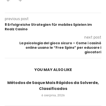
previous post
8 Erfolgreiche Strategien für mobiles Spielen im
Realz Casino
next post
La psicologia del gioco sicuro – Come i casinò
online usano le “Free Spins” per educare i
giocatori
YOU MAY ALSO LIKE
Métodos de Saque Mais Rápidos da Solverde,
Classificados
6 sierpnia, 2026