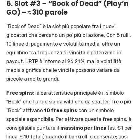
5. Slot #3 – “Book of Dead” (Play’n
GO) – ≈ 310 parole
“Book of Dead” è la slot più popolare tra i nuovi
giocatori che cercano un po’ più di azione. Con 5 rulli,
10 linee di pagamento e volatilità media, offre un
equilibrio tra frequenza di vincita e potenziale di
payout. L’RTP è intorno al 96,21 %, ma la volatilità
media significa che le vincite possono variare da
piccole a molto grandi.
Free spins
: la caratteristica principale è il simbolo
“Book” che funge sia da wild che da scatter. Tre o più
“Book” attivano
10 free spins
con un simbolo
speciale espandibile. Per attivare queste free spins, è
consigliabile puntare il
massimo per linea
(es. €1 per
linea, €10 totali) quando il bankroll lo consente; così