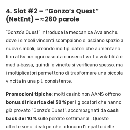
4. Slot #2 – “Gonzo’s Quest”
(NetEnt) – ≈ 260 parole
“Gonzo’s Quest” introduce la meccanica Avalanche,
dove i simboli vincenti scompaiono e lasciano spazio a
nuovi simboli, creando moltiplicatori che aumentano
fino al 5× per ogni cascata consecutiva. La volatilità è
media‑bassa, quindi le vincite si verificano spesso, ma
i moltiplicatori permettono di trasformare una piccola
vincita in una più consistente.
Promozioni tipiche
: molti casinò non AAMS offrono
bonus di ricarica del 50 %
per i giocatori che hanno
già provato “Gonzo’s Quest”, accompagnati da
cash
back del 10 %
sulle perdite settimanali. Queste
offerte sono ideali perché riducono l’impatto delle