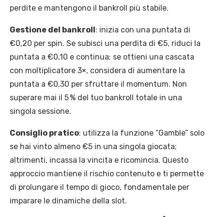
perdite e mantengono il bankroll più stabile.
Gestione del bankroll
: inizia con una puntata di
€0,20 per spin. Se subisci una perdita di €5, riduci la
puntata a €0,10 e continua; se ottieni una cascata
con moltiplicatore 3×, considera di aumentare la
puntata a €0,30 per sfruttare il momentum. Non
superare mai il 5 % del tuo bankroll totale in una
singola sessione.
Consiglio pratico
: utilizza la funzione “Gamble” solo
se hai vinto almeno €5 in una singola giocata;
altrimenti, incassa la vincita e ricomincia. Questo
approccio mantiene il rischio contenuto e ti permette
di prolungare il tempo di gioco, fondamentale per
imparare le dinamiche della slot.