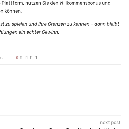
ie Plattform, nutzen Sie den Willkommensbonus und
ten können.
 zu spielen und Ihre Grenzen zu kennen – dann bleibt
ahlungen ein echter Gewinn.
nt
0
next post