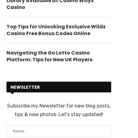
Library Available at Casino Ways
Casino
Top Tips for Unlocking Exclusive Wildz
Casino Free Bonus Codes Online
Navigating the Go Lotto Casino
Platform: Tips for New UK Players
NEWSLETTER
Subscribe my Newsletter for new blog posts,
tips & new photos. Let's stay updated!