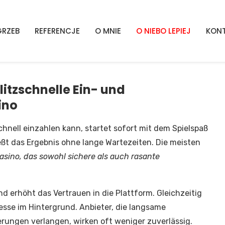
RZEB
REFERENCJE
O MNIE
O NIEBO LEPIEJ
KON
litzschnelle Ein- und
ino
chnell einzahlen kann, startet sofort mit dem Spielspaß
ßt das Ergebnis ohne lange Wartezeiten. Die meisten
Casino, das sowohl sichere als auch rasante
d erhöht das Vertrauen in die Plattform. Gleichzeitig
ozesse im Hintergrund. Anbieter, die langsame
rungen verlangen, wirken oft weniger zuverlässig.