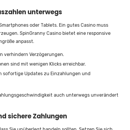
Auszahlen unterwegs
martphones oder Tablets. Ein gutes Casino muss
rzeugen. SpinGranny Casino bietet eine responsive
rmgröße anpasst.
en verhindern Verzögerungen.
nen sind mit wenigen Klicks erreichbar.
en sofortige Updates zu Einzahlungen und
szahlungsgeschwindigkeit auch unterwegs unverändert
nd sichere Zahlungen
ass Sie unüberlegt handeln sollten. Setzen Sie sich