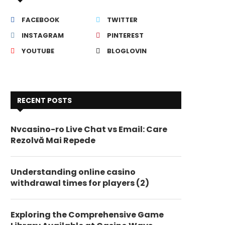
FACEBOOK
TWITTER
INSTAGRAM
PINTEREST
YOUTUBE
BLOGLOVIN
RECENT POSTS
Nvcasino-ro Live Chat vs Email: Care
Rezolvă Mai Repede
Understanding online casino
withdrawal times for players (2)
Exploring the Comprehensive Game