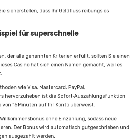
e sicherstellen, dass Ihr Geldfluss reibungslos
spiel für superschnelle
der alle genannten Kriterien erfüllt, sollten Sie einen
ieses Casino hat sich einen Namen gemacht, weil es
.
hoden wie Visa, Mastercard, PayPal,
rs hervorzuheben ist die Sofort‑Auszahlungsfunktion
b von 15 Minuten auf Ihr Konto überweist.
n Willkommensbonus ohne Einzahlung, sodass neue
skieren. Der Bonus wird automatisch gutgeschrieben und
gen ausgezahlt werden.