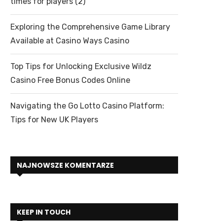
times for players (2)
Exploring the Comprehensive Game Library
Available at Casino Ways Casino
Top Tips for Unlocking Exclusive Wildz
Casino Free Bonus Codes Online
Navigating the Go Lotto Casino Platform:
Tips for New UK Players
NAJNOWSZE KOMENTARZE
KEEP IN TOUCH