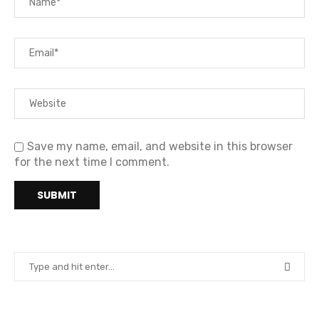
Save my name, email, and website in this browser
for the next time I comment.