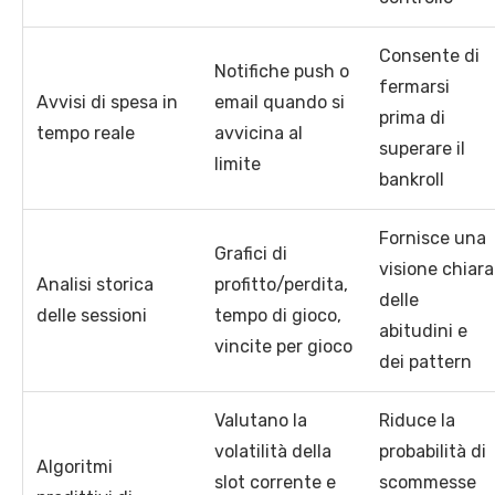
Consente di
Notifiche push o
fermarsi
Avvisi di spesa in
email quando si
prima di
tempo reale
avvicina al
superare il
limite
bankroll
Fornisce una
Grafici di
visione chiara
Analisi storica
profitto/perdita,
delle
delle sessioni
tempo di gioco,
abitudini e
vincite per gioco
dei pattern
Valutano la
Riduce la
volatilità della
probabilità di
Algoritmi
slot corrente e
scommesse