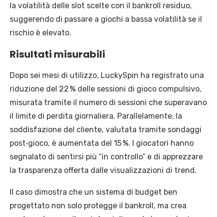
la volatilità delle slot scelte con il bankroll residuo,
suggerendo di passare a giochi a bassa volatilità se il
rischio è elevato.
Risultati misurabili
Dopo sei mesi di utilizzo, LuckySpin ha registrato una
riduzione del 22 % delle sessioni di gioco compulsivo,
misurata tramite il numero di sessioni che superavano
il limite di perdita giornaliera. Parallelamente, la
soddisfazione del cliente, valutata tramite sondaggi
post‑gioco, è aumentata del 15 %. I giocatori hanno
segnalato di sentirsi più “in controllo” e di apprezzare
la trasparenza offerta dalle visualizzazioni di trend.
Il caso dimostra che un sistema di budget ben
progettato non solo protegge il bankroll, ma crea