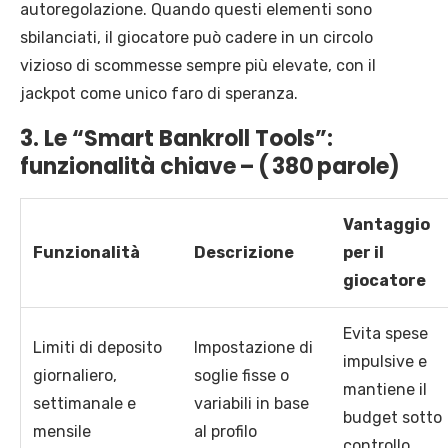
autoregolazione. Quando questi elementi sono
sbilanciati, il giocatore può cadere in un circolo
vizioso di scommesse sempre più elevate, con il
jackpot come unico faro di speranza.
3. Le “Smart Bankroll Tools”:
funzionalità chiave – ( 380 parole)
Vantaggio
Funzionalità
Descrizione
per il
giocatore
Evita spese
Limiti di deposito
Impostazione di
impulsive e
giornaliero,
soglie fisse o
mantiene il
settimanale e
variabili in base
budget sotto
mensile
al profilo
controllo