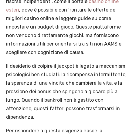
risorse indipendenti, come il portale
casino online
esteri
, dove è possibile confrontare le offerte dei
migliori casino online e leggere guide su come
impostare un budget di gioco. Queste piattaforme
non vendono direttamente giochi, ma forniscono
informazioni utili per orientarsi tra siti non AAMS e
scegliere con cognizione di causa.
Il desiderio di colpire il jackpot è legato a meccanismi
psicologici ben studiati: la ricompensa intermittente,
la speranza di una vincita che cambierà la vita, e la
pressione dei bonus che spingono a giocare più a
lungo. Quando il bankroll non è gestito con
attenzione, questi fattori possono trasformarsi in
dipendenza.
Per rispondere a questa esigenza nasce la