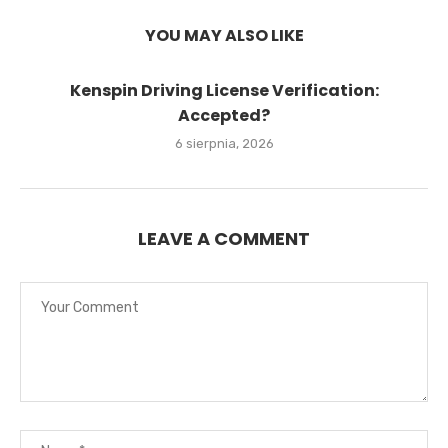
YOU MAY ALSO LIKE
Kenspin Driving License Verification:
Accepted?
6 sierpnia, 2026
LEAVE A COMMENT