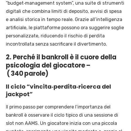
“budget‑management system”, una suite di strumenti
digitali che combina limiti di deposito, avvisi di spesa
e analisi storica in tempo reale. Grazie all’intelligenza
artificiale, le piattaforme possono ora suggerire soglie
personalizzate, riducendo il rischio di perdita
incontrollata senza sacrificare il divertimento.
2. Perché il bankroll è il cuore della
psicologia del giocatore –
( 340 parole)
Il ciclo “vincita‑perdita‑ricerca del
jackpot”
Il primo passo per comprendere l’importanza del
bankroll è osservare il ciclo tipico di una sessione di
slot non AAMS. Un giocatore inizia con una piccola