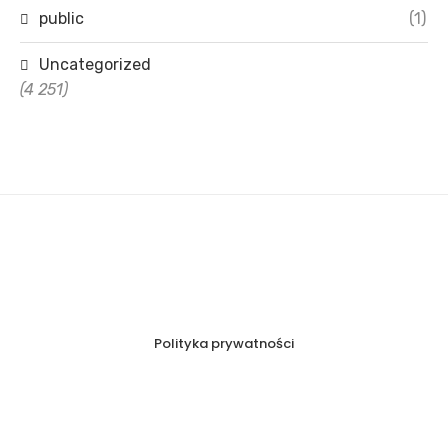
public
(1)
Uncategorized
(4 251)
Polityka prywatności