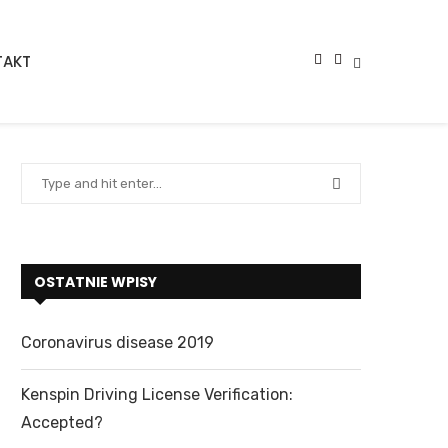
TAKT
OSTATNIE WPISY
Coronavirus disease 2019
Kenspin Driving License Verification:
Accepted?