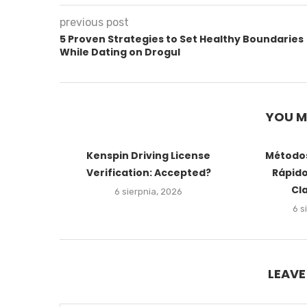
previous post
5 Proven Strategies to Set Healthy Boundaries
While Dating on Drogul
YOU M
Kenspin Driving License
Métodos
Verification: Accepted?
Rápido
Cl
6 sierpnia, 2026
6 s
LEAV