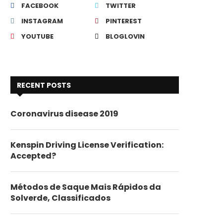
FACEBOOK
TWITTER
INSTAGRAM
PINTEREST
YOUTUBE
BLOGLOVIN
RECENT POSTS
Coronavirus disease 2019
Kenspin Driving License Verification:
Accepted?
Métodos de Saque Mais Rápidos da
Solverde, Classificados