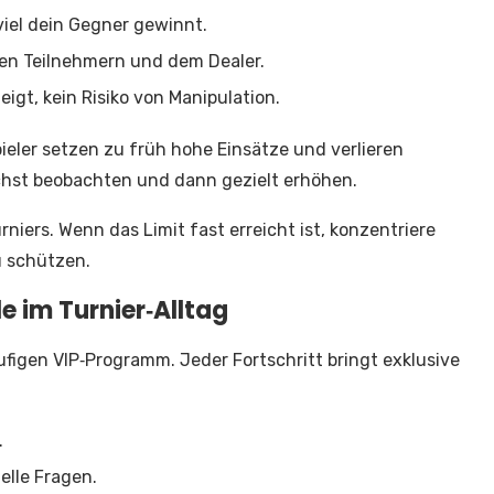
 viel dein Gegner gewinnt.
ren Teilnehmern und dem Dealer.
igt, kein Risiko von Manipulation.
Spieler setzen zu früh hohe Einsätze und verlieren
ächst beobachten und dann gezielt erhöhen.
niers. Wenn das Limit fast erreicht ist, konzentriere
u schützen.
 im Turnier‑Alltag
ufigen VIP‑Programm. Jeder Fortschritt bringt exklusive
.
elle Fragen.