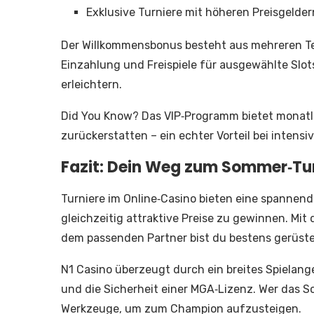
Exklusive Turniere mit höheren Preisgelder
Der Willkommensbonus besteht aus mehreren Tei
Einzahlung und Freispiele für ausgewählte Slots
erleichtern.
Did You Know? Das VIP‑Programm bietet monatlic
zurückerstatten – ein echter Vorteil bei intens
Fazit: Dein Weg zum Sommer‑Tu
Turniere im Online‑Casino bieten eine spannend
gleichzeitig attraktive Preise zu gewinnen. Mit 
dem passenden Partner bist du bestens gerüste
N1 Casino überzeugt durch ein breites Spielan
und die Sicherheit einer MGA‑Lizenz. Wer das So
Werkzeuge, um zum Champion aufzusteigen.