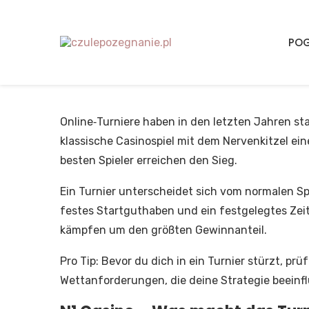
POG
Online‑Turniere haben in den letzten Jahren st
klassische Casinospiel mit dem Nervenkitzel ei
besten Spieler erreichen den Sieg.
Ein Turnier unterscheidet sich vom normalen Sp
festes Startguthaben und ein festgelegtes Zeitf
kämpfen um den größten Gewinnanteil.
Pro Tip: Bevor du dich in ein Turnier stürzt, prü
Wettanforderungen, die deine Strategie beeinfl