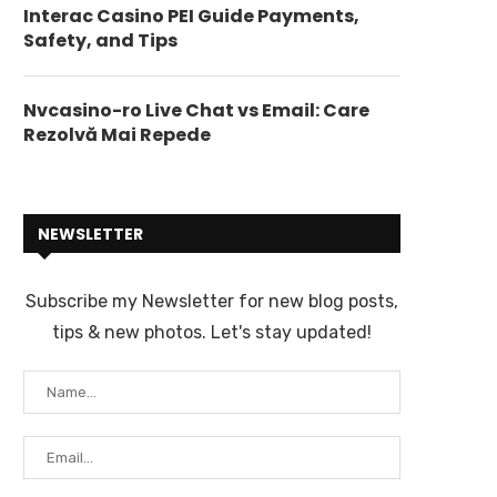
Interac Casino PEI Guide Payments,
Safety, and Tips
Nvcasino-ro Live Chat vs Email: Care
Rezolvă Mai Repede
NEWSLETTER
Subscribe my Newsletter for new blog posts,
tips & new photos. Let's stay updated!