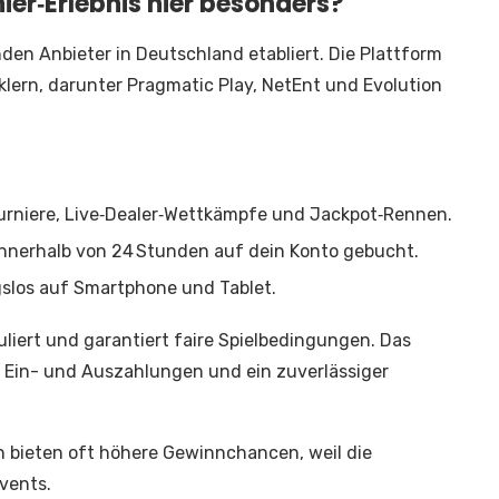
er‑Erlebnis hier besonders?
nden Anbieter in Deutschland etabliert. Die Plattform
klern, darunter Pragmatic Play, NetEnt und Evolution
Turniere, Live‑Dealer‑Wettkämpfe und Jackpot‑Rennen.
nnerhalb von 24 Stunden auf dein Konto gebucht.
ngslos auf Smartphone und Tablet.
uliert und garantiert faire Spielbedingungen. Das
e Ein- und Auszahlungen und ein zuverlässiger
en bieten oft höhere Gewinnchancen, weil die
Events.