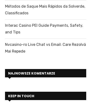
Métodos de Saque Mais Rápidos da Solverde,
Classificados
Interac Casino PEI Guide Payments, Safety,
and Tips
Nvcasino-ro Live Chat vs Email: Care Rezolvă
Mai Repede
NAJNOWSZE KOMENTARZE
KEEP IN TOUCH