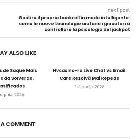
next post
Gestire il proprio bankroll in modo intelligente:
come le nuove tecnologie aiutano i giocatori a
controllare la psicologia del jackpot
AY ALSO LIKE
 de Saque Mais
Nvcasino-ro Live Chat vs Email:
s da Solverde,
Care Rezolvă Mai Repede
assificados
1 sierpnia, 2026
ierpnia, 2026
E A COMMENT