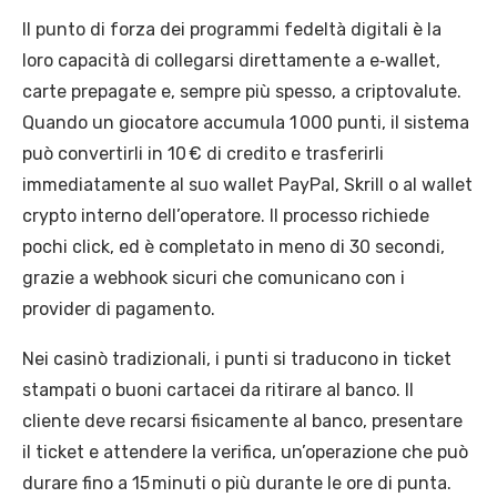
Il punto di forza dei programmi fedeltà digitali è la
loro capacità di collegarsi direttamente a e‑wallet,
carte prepagate e, sempre più spesso, a criptovalute.
Quando un giocatore accumula 1 000 punti, il sistema
può convertirli in 10 € di credito e trasferirli
immediatamente al suo wallet PayPal, Skrill o al wallet
crypto interno dell’operatore. Il processo richiede
pochi click, ed è completato in meno di 30 secondi,
grazie a webhook sicuri che comunicano con i
provider di pagamento.
Nei casinò tradizionali, i punti si traducono in ticket
stampati o buoni cartacei da ritirare al banco. Il
cliente deve recarsi fisicamente al banco, presentare
il ticket e attendere la verifica, un’operazione che può
durare fino a 15 minuti o più durante le ore di punta.