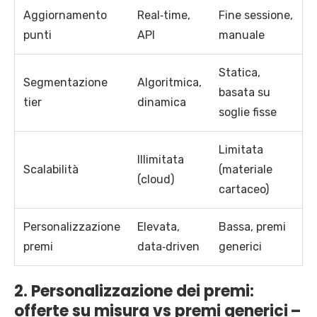
Aggiornamento
Real‑time,
Fine sessione,
punti
API
manuale
Statica,
Segmentazione
Algoritmica,
basata su
tier
dinamica
soglie fisse
Limitata
Illimitata
Scalabilità
(materiale
(cloud)
cartaceo)
Personalizzazione
Elevata,
Bassa, premi
premi
data‑driven
generici
2. Personalizzazione dei premi:
offerte su misura vs premi generici –