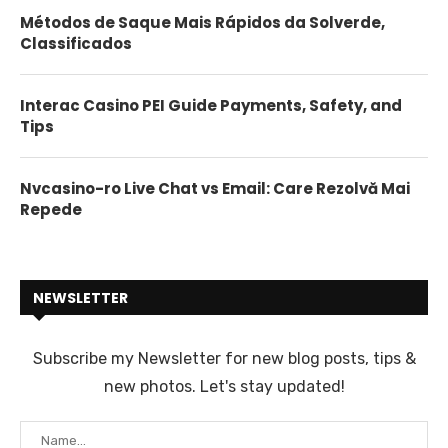
Métodos de Saque Mais Rápidos da Solverde,
Classificados
Interac Casino PEI Guide Payments, Safety, and
Tips
Nvcasino-ro Live Chat vs Email: Care Rezolvă Mai
Repede
NEWSLETTER
Subscribe my Newsletter for new blog posts, tips &
new photos. Let's stay updated!