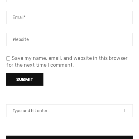
Save my name, email, and website in this browser
for the next time I comment.