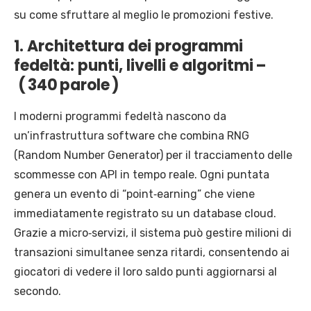
su come sfruttare al meglio le promozioni festive.
1. Architettura dei programmi
fedeltà: punti, livelli e algoritmi –
( 340 parole )
I moderni programmi fedeltà nascono da
un’infrastruttura software che combina RNG
(Random Number Generator) per il tracciamento delle
scommesse con API in tempo reale. Ogni puntata
genera un evento di “point‑earning” che viene
immediatamente registrato su un database cloud.
Grazie a micro‑servizi, il sistema può gestire milioni di
transazioni simultanee senza ritardi, consentendo ai
giocatori di vedere il loro saldo punti aggiornarsi al
secondo.