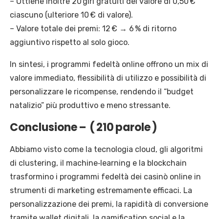
– Ottiene inoltre 20 giri gratuiti del valore di 0,50 €
ciascuno (ulteriore 10 € di valore).
– Valore totale dei premi: 12 € → 6 % di ritorno
aggiuntivo rispetto al solo gioco.
In sintesi, i programmi fedeltà online offrono un mix di
valore immediato, flessibilità di utilizzo e possibilità di
personalizzare le ricompense, rendendo il “budget
natalizio” più produttivo e meno stressante.
Conclusione – ( 210 parole )
Abbiamo visto come la tecnologia cloud, gli algoritmi
di clustering, il machine‑learning e la blockchain
trasformino i programmi fedeltà dei casinò online in
strumenti di marketing estremamente efficaci. La
personalizzazione dei premi, la rapidità di conversione
tramite wallet digitali, la gamification social e la