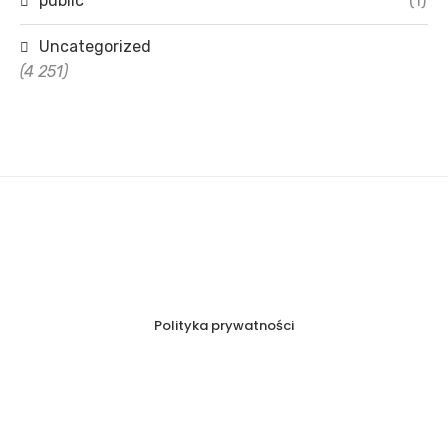
public
(1)
Uncategorized
(4 251)
Polityka prywatności