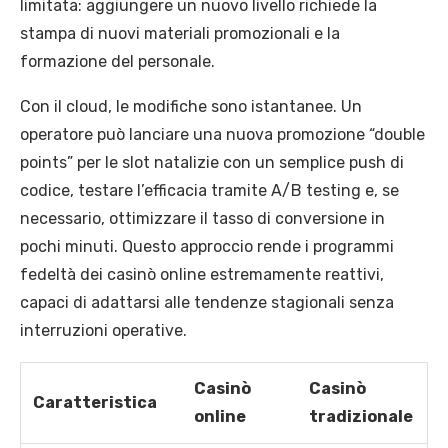
limitata: aggiungere un nuovo livello richiede la
stampa di nuovi materiali promozionali e la
formazione del personale.
Con il cloud, le modifiche sono istantanee. Un
operatore può lanciare una nuova promozione “double
points” per le slot natalizie con un semplice push di
codice, testare l’efficacia tramite A/B testing e, se
necessario, ottimizzare il tasso di conversione in
pochi minuti. Questo approccio rende i programmi
fedeltà dei casinò online estremamente reattivi,
capaci di adattarsi alle tendenze stagionali senza
interruzioni operative.
Casinò
Casinò
Caratteristica
online
tradizionale