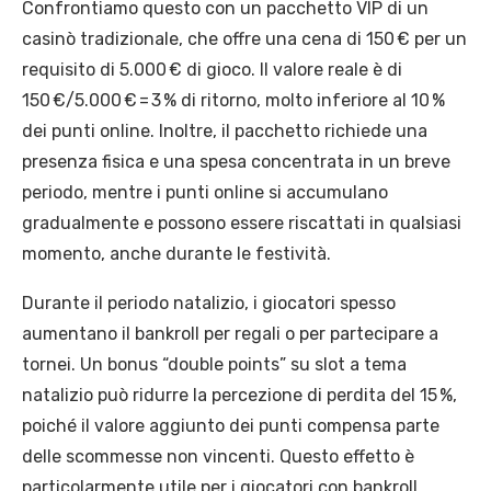
Confrontiamo questo con un pacchetto VIP di un
casinò tradizionale, che offre una cena di 150 € per un
requisito di 5.000 € di gioco. Il valore reale è di
150 €/5.000 € = 3 % di ritorno, molto inferiore al 10 %
dei punti online. Inoltre, il pacchetto richiede una
presenza fisica e una spesa concentrata in un breve
periodo, mentre i punti online si accumulano
gradualmente e possono essere riscattati in qualsiasi
momento, anche durante le festività.
Durante il periodo natalizio, i giocatori spesso
aumentano il bankroll per regali o per partecipare a
tornei. Un bonus “double points” su slot a tema
natalizio può ridurre la percezione di perdita del 15 %,
poiché il valore aggiunto dei punti compensa parte
delle scommesse non vincenti. Questo effetto è
particolarmente utile per i giocatori con bankroll