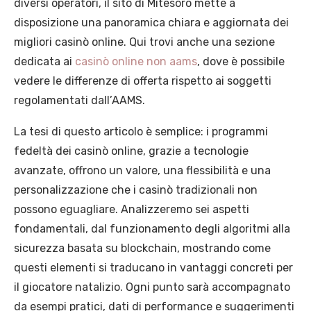
diversi operatori, il sito di Mitesoro mette a
disposizione una panoramica chiara e aggiornata dei
migliori casinò online. Qui trovi anche una sezione
dedicata ai
casinò online non aams
, dove è possibile
vedere le differenze di offerta rispetto ai soggetti
regolamentati dall’AAMS.
La tesi di questo articolo è semplice: i programmi
fedeltà dei casinò online, grazie a tecnologie
avanzate, offrono un valore, una flessibilità e una
personalizzazione che i casinò tradizionali non
possono eguagliare. Analizzeremo sei aspetti
fondamentali, dal funzionamento degli algoritmi alla
sicurezza basata su blockchain, mostrando come
questi elementi si traducano in vantaggi concreti per
il giocatore natalizio. Ogni punto sarà accompagnato
da esempi pratici, dati di performance e suggerimenti