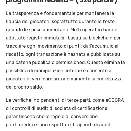
programmi fedeltà – ( 320 parole )
La trasparenza è fondamentale per mantenere la
fiducia dei giocatori, soprattutto durante le feste
quando le spese aumentano. Molti operatori hanno
adottato registri immutabili basati su blockchain per
tracciare ogni movimento di punti: dall’accumulo al
riscatto, ogni transazione è hashata e pubblicata su
una catena pubblica o permissioned. Questo elimina la
possibilità di manipolazioni interne e consente ai
giocatori di verificare autonomamente la correttezza
del proprio saldo.
Le verifiche indipendenti di terze parti, come eCOGRA
o i controlli di audit di società di certificazione,
garantiscono che le regole di conversione
punti‑credito siano rispettate. I rapporti di audit