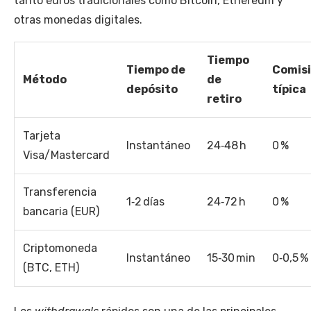
tanto euros tradicionales como Bitcoin, Ethereum y
otras monedas digitales.
Tiempo
Tiempo de
Comis
Método
de
depósito
típica
retiro
Tarjeta
Instantáneo
24‑48 h
0 %
Visa/Mastercard
Transferencia
1‑2 días
24‑72 h
0 %
bancaria (EUR)
Criptomoneda
Instantáneo
15‑30 min
0‑0,5 %
(BTC, ETH)