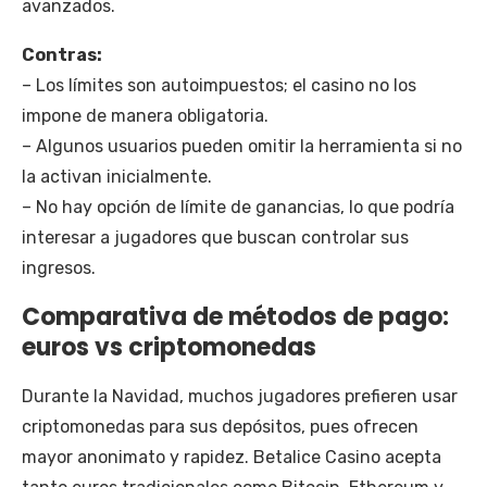
avanzados.
Contras:
– Los límites son autoimpuestos; el casino no los
impone de manera obligatoria.
– Algunos usuarios pueden omitir la herramienta si no
la activan inicialmente.
– No hay opción de límite de ganancias, lo que podría
interesar a jugadores que buscan controlar sus
ingresos.
Comparativa de métodos de pago:
euros vs criptomonedas
Durante la Navidad, muchos jugadores prefieren usar
criptomonedas para sus depósitos, pues ofrecen
mayor anonimato y rapidez. Betalice Casino acepta