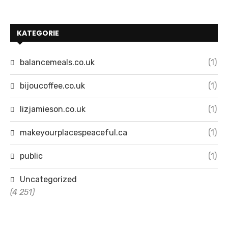
KATEGORIE
balancemeals.co.uk
(1)
bijoucoffee.co.uk
(1)
lizjamieson.co.uk
(1)
makeyourplacespeaceful.ca
(1)
public
(1)
Uncategorized
(4 251)