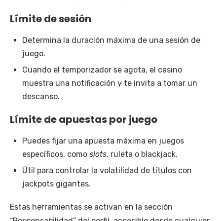
Límite de sesión
Determina la duración máxima de una sesión de
juego.
Cuando el temporizador se agota, el casino
muestra una notificación y te invita a tomar un
descanso.
Límite de apuestas por juego
Puedes fijar una apuesta máxima en juegos
específicos, como
slots
, ruleta o blackjack.
Útil para controlar la volatilidad de títulos con
jackpots gigantes.
Estas herramientas se activan en la sección
“Responsabilidad” del perfil, accesible desde cualquier