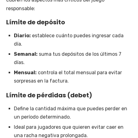
responsable:
Límite de depósito
Diario:
establece cuánto puedes ingresar cada
día.
Semanal:
suma tus depósitos de los últimos 7
días.
Mensual:
controla el total mensual para evitar
sorpresas en la factura.
Límite de pérdidas (debet)
Define la cantidad máxima que puedes perder en
un período determinado.
Ideal para jugadores que quieren evitar caer en
una racha negativa prolongada.