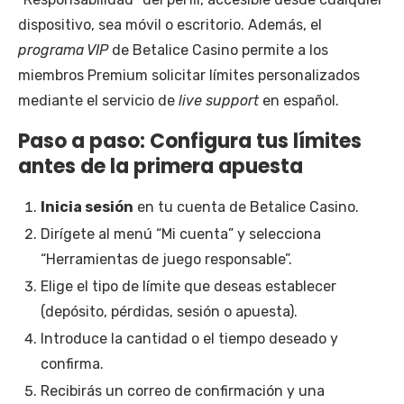
dispositivo, sea móvil o escritorio. Además, el
programa VIP
de Betalice Casino permite a los
miembros Premium solicitar límites personalizados
mediante el servicio de
live support
en español.
Paso a paso: Configura tus límites
antes de la primera apuesta
Inicia sesión
en tu cuenta de Betalice Casino.
Dirígete al menú “Mi cuenta” y selecciona
“Herramientas de juego responsable”.
Elige el tipo de límite que deseas establecer
(depósito, pérdidas, sesión o apuesta).
Introduce la cantidad o el tiempo deseado y
confirma.
Recibirás un correo de confirmación y una