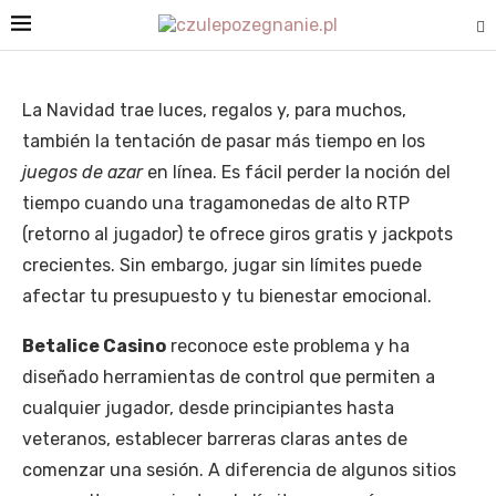
La Navidad trae luces, regalos y, para muchos,
también la tentación de pasar más tiempo en los
juegos de azar
en línea. Es fácil perder la noción del
tiempo cuando una tragamonedas de alto RTP
(retorno al jugador) te ofrece giros gratis y jackpots
crecientes. Sin embargo, jugar sin límites puede
afectar tu presupuesto y tu bienestar emocional.
Betalice Casino
reconoce este problema y ha
diseñado herramientas de control que permiten a
cualquier jugador, desde principiantes hasta
veteranos, establecer barreras claras antes de
comenzar una sesión. A diferencia de algunos sitios