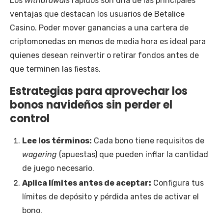
Los
withdrawals
rápidos son una de las principales
ventajas que destacan los usuarios de Betalice
Casino. Poder mover ganancias a una cartera de
criptomonedas en menos de media hora es ideal para
quienes desean reinvertir o retirar fondos antes de
que terminen las fiestas.
Estrategias para aprovechar los
bonos navideños sin perder el
control
Lee los términos:
Cada bono tiene requisitos de
wagering
(apuestas) que pueden inflar la cantidad
de juego necesario.
Aplica límites antes de aceptar:
Configura tus
límites de depósito y pérdida antes de activar el
bono.