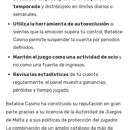
temporada
y distribúyelo en límites diarios o
semanales.
Utiliza la herramienta de autoexclusión
si
sientes que la emoción supera tu control; Betalice
Casino permite suspender la cuenta por periodos
definidos.
Mantén el juego como una actividad de ocio
y
no como una fuente de ingresos.
Revisa las estadísticas
de tu cuenta
regularmente; el panel muestra ganancias,
pérdidas y tiempo jugado.
Betalice Casino ha construido su reputación en gran
parte gracias a su licencia de la Autoridad de Juegos
de Malta y a sus políticas de protección del jugador.
La combinación de un amplio catálogo de más de