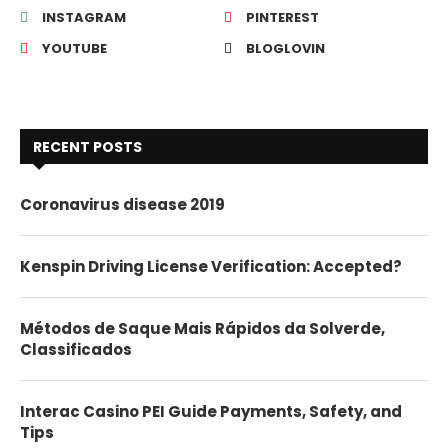
INSTAGRAM
PINTEREST
YOUTUBE
BLOGLOVIN
RECENT POSTS
Coronavirus disease 2019
Kenspin Driving License Verification: Accepted?
Métodos de Saque Mais Rápidos da Solverde,
Classificados
Interac Casino PEI Guide Payments, Safety, and
Tips