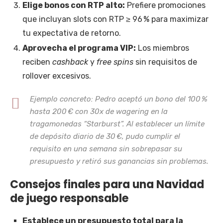
Elige bonos con RTP alto:
Prefiere promociones
que incluyan slots con RTP ≥ 96 % para maximizar
tu expectativa de retorno.
Aprovecha el programa VIP:
Los miembros
reciben
cashback
y
free spins
sin requisitos de
rollover excesivos.
Ejemplo concreto: Pedro aceptó un bono del 100 %
hasta 200 € con 30x de wagering en la
tragamonedas “Starburst”. Al establecer un límite
de depósito diario de 30 €, pudo cumplir el
requisito en una semana sin sobrepasar su
presupuesto y retiró sus ganancias sin problemas.
Consejos finales para una Navidad
de juego responsable
Establece un presupuesto total para la