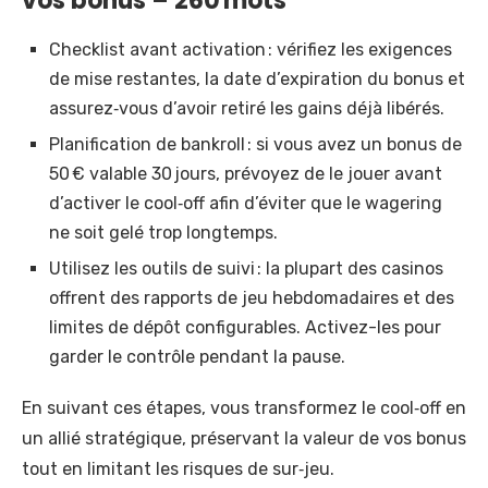
vos bonus – 260 mots
Checklist avant activation : vérifiez les exigences
de mise restantes, la date d’expiration du bonus et
assurez‑vous d’avoir retiré les gains déjà libérés.
Planification de bankroll : si vous avez un bonus de
50 € valable 30 jours, prévoyez de le jouer avant
d’activer le cool‑off afin d’éviter que le wagering
ne soit gelé trop longtemps.
Utilisez les outils de suivi : la plupart des casinos
offrent des rapports de jeu hebdomadaires et des
limites de dépôt configurables. Activez-les pour
garder le contrôle pendant la pause.
En suivant ces étapes, vous transformez le cool‑off en
un allié stratégique, préservant la valeur de vos bonus
tout en limitant les risques de sur‑jeu.