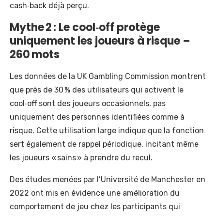
cash‑back déjà perçu.
Mythe 2 : Le cool‑off protège
uniquement les joueurs à risque –
260 mots
Les données de la UK Gambling Commission montrent
que près de 30 % des utilisateurs qui activent le
cool‑off sont des joueurs occasionnels, pas
uniquement des personnes identifiées comme à
risque. Cette utilisation large indique que la fonction
sert également de rappel périodique, incitant même
les joueurs « sains » à prendre du recul.
Des études menées par l’Université de Manchester en
2022 ont mis en évidence une amélioration du
comportement de jeu chez les participants qui