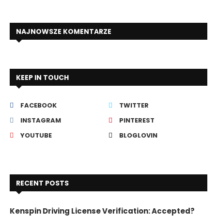
NAJNOWSZE KOMENTARZE
KEEP IN TOUCH
FACEBOOK
TWITTER
INSTAGRAM
PINTEREST
YOUTUBE
BLOGLOVIN
RECENT POSTS
Kenspin Driving License Verification: Accepted?