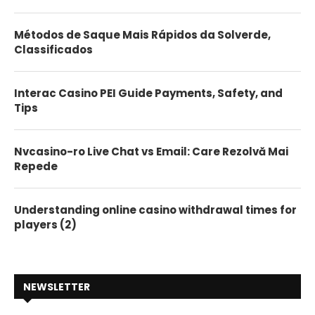
Métodos de Saque Mais Rápidos da Solverde,
Classificados
Interac Casino PEI Guide Payments, Safety, and
Tips
Nvcasino-ro Live Chat vs Email: Care Rezolvă Mai
Repede
Understanding online casino withdrawal times for
players (2)
NEWSLETTER