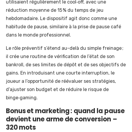
utilisaient régulièrement le cool‑off, avec une
réduction moyenne de 15 % du temps de jeu
hebdomadaire. Le dispositif agit donc comme une
habitude de pause, similaire à la prise de pause café
dans le monde professionnel.
Le rôle préventif s’étend au-delà du simple freinage ;
il crée une routine de vérification de l’état de son
bankroll, de ses limites de dépôt et de ses objectifs de
gains. En introduisant une courte interruption, le
joueur a l’opportunité de réévaluer ses stratégies,
d’ajuster son budget et de réduire le risque de
binge‑gaming.
Bonus et marketing : quand la pause
devient une arme de conversion –
320 mots