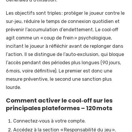
Les objectifs sont triples : protéger le joueur contre le
sur‑jeu, réduire le temps de connexion quotidien et
prévenir l’accumulation d’endettement. Le cool‑off
agit comme un « coup de frein » psychologique,
incitant le joueur à réfléchir avant de replonger dans
l’action. Il se distingue de l’auto‑exclusion, qui bloque
l’accès pendant des périodes plus longues (90 jours,
6 mois, voire définitive). Le premier est donc une
mesure préventive, le second une sanction plus
lourde.
Comment activer le cool‑off sur les
principales plateformes – 120 mots
Connectez‑vous à votre compte.
Accédez à la section « Responsabilité du jeu ».