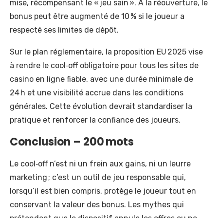
mise, récompensant le « jeu sain ». À la réouverture, le
bonus peut être augmenté de 10 % si le joueur a
respecté ses limites de dépôt.
Sur le plan réglementaire, la proposition EU 2025 vise
à rendre le cool‑off obligatoire pour tous les sites de
casino en ligne fiable, avec une durée minimale de
24 h et une visibilité accrue dans les conditions
générales. Cette évolution devrait standardiser la
pratique et renforcer la confiance des joueurs.
Conclusion – 200 mots
Le cool‑off n’est ni un frein aux gains, ni un leurre
marketing ; c’est un outil de jeu responsable qui,
lorsqu’il est bien compris, protège le joueur tout en
conservant la valeur des bonus. Les mythes qui