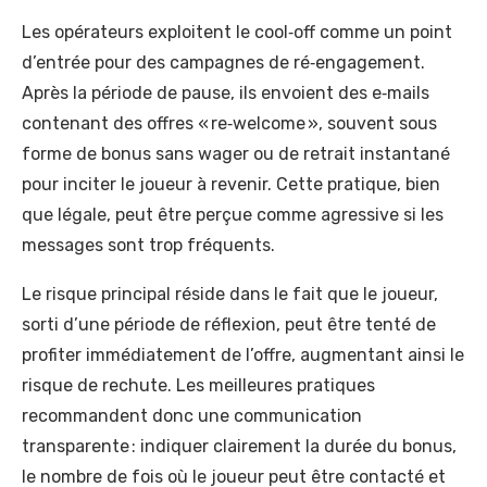
Les opérateurs exploitent le cool‑off comme un point
d’entrée pour des campagnes de ré‑engagement.
Après la période de pause, ils envoient des e‑mails
contenant des offres « re‑welcome », souvent sous
forme de bonus sans wager ou de retrait instantané
pour inciter le joueur à revenir. Cette pratique, bien
que légale, peut être perçue comme agressive si les
messages sont trop fréquents.
Le risque principal réside dans le fait que le joueur,
sorti d’une période de réflexion, peut être tenté de
profiter immédiatement de l’offre, augmentant ainsi le
risque de rechute. Les meilleures pratiques
recommandent donc une communication
transparente : indiquer clairement la durée du bonus,
le nombre de fois où le joueur peut être contacté et