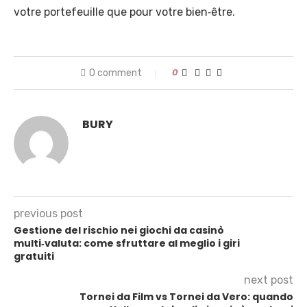
votre portefeuille que pour votre bien‑être.
0 comment
0
BURY
previous post
Gestione del rischio nei giochi da casinò
multi‑valuta: come sfruttare al meglio i giri
gratuiti
next post
Tornei da Film vs Tornei da Vero: quando