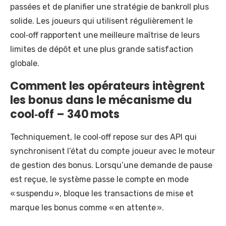
passées et de planifier une stratégie de bankroll plus
solide. Les joueurs qui utilisent régulièrement le
cool‑off rapportent une meilleure maîtrise de leurs
limites de dépôt et une plus grande satisfaction
globale.
Comment les opérateurs intègrent
les bonus dans le mécanisme du
cool‑off – 340 mots
Techniquement, le cool‑off repose sur des API qui
synchronisent l’état du compte joueur avec le moteur
de gestion des bonus. Lorsqu’une demande de pause
est reçue, le système passe le compte en mode
« suspendu », bloque les transactions de mise et
marque les bonus comme « en attente ».