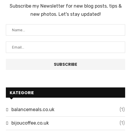
Subscribe my Newsletter for new blog posts, tips &
new photos. Let's stay updated!
KATEGORIE
balancemeals.co.uk
(1)
bijoucoffee.co.uk
(1)