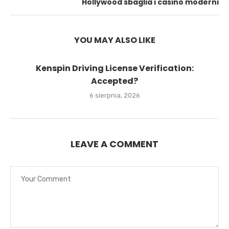
Hollywood sbaglia i casinò moderni
YOU MAY ALSO LIKE
Kenspin Driving License Verification:
Accepted?
6 sierpnia, 2026
LEAVE A COMMENT