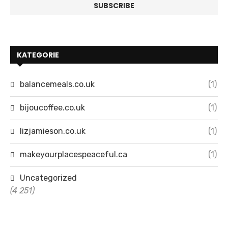
KATEGORIE
balancemeals.co.uk
(1)
bijoucoffee.co.uk
(1)
lizjamieson.co.uk
(1)
makeyourplacespeaceful.ca
(1)
Uncategorized
(4 251)