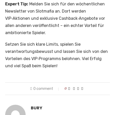
Expert Tip:
Melden Sie sich für den wöchentlichen
Newsletter von Slotmafia an. Dort werden
VIP‑Aktionen und exklusive Cashback‑Angebote vor
allen anderen veröffentlicht – ein echter Vorteil für
ambitionierte Spieler.
Setzen Sie sich klare Limits, spielen Sie
verantwortungsbewusst und lassen Sie sich von den
Vorteilen des VIP‑Programms belohnen. Viel Erfolg
und viel Spaß beim Spielen!
0 comment
0
BURY