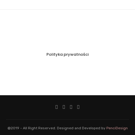
Polityka prywatności
@2019 - All Right Reserved. Designed and Developed by
PenciDesign