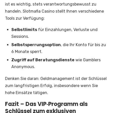
ist es wichtig, stets verantwortungsbewusst zu
handeln. Slotmafia Casino stellt Ihnen verschiedene
Tools zur Verfügung:
Selbstlimits
für Einzahlungen, Verluste und
Sessions.
Selbstsperrungsoption
, die Ihr Konto für bis zu
6 Monate sperrt.
Zugriff auf Beratungsdienste
wie Gamblers
Anonymous.
Denken Sie daran: Geldmanagement ist der Schlüssel
zum langfristigen Erfolg, insbesondere wenn Sie
hohe Einsätze tätigen.
Fazit – Das VIP‑Programm als
Schlüssel zum exklusiven