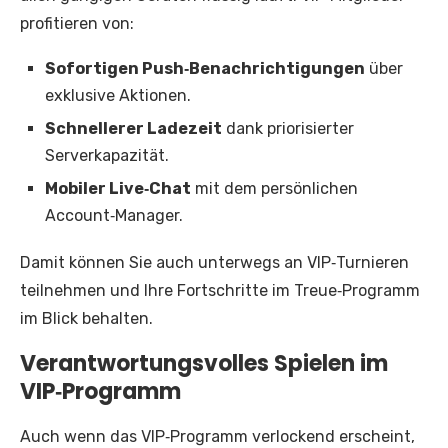
profitieren von:
Sofortigen Push‑Benachrichtigungen
über
exklusive Aktionen.
Schnellerer Ladezeit
dank priorisierter
Serverkapazität.
Mobiler Live‑Chat
mit dem persönlichen
Account‑Manager.
Damit können Sie auch unterwegs an VIP‑Turnieren
teilnehmen und Ihre Fortschritte im Treue‑Programm
im Blick behalten.
Verantwortungsvolles Spielen im
VIP‑Programm
Auch wenn das VIP‑Programm verlockend erscheint,