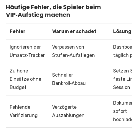
Häufige Fehler, die Spieler beim
VIP‑Aufstieg machen
Fehler
Warum er schadet
Lösung
Ignorieren der
Verpassen von
Dashboa
Umsatz‑Tracker
Stufen‑Aufstiegen
täglich 
Zu hohe
Setzen 
Schneller
Einsätze ohne
feste Li
Bankroll‑Abbau
Budget
Session
Dokume
Fehlende
Verzögerte
sofort
Verifizierung
Auszahlungen
hochlad