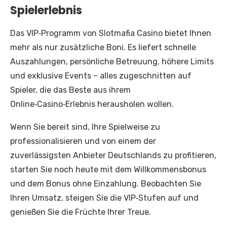
Spielerlebnis
Das VIP‑Programm von Slotmafia Casino bietet Ihnen
mehr als nur zusätzliche Boni. Es liefert schnelle
Auszahlungen, persönliche Betreuung, höhere Limits
und exklusive Events – alles zugeschnitten auf
Spieler, die das Beste aus ihrem
Online‑Casino‑Erlebnis herausholen wollen.
Wenn Sie bereit sind, Ihre Spielweise zu
professionalisieren und von einem der
zuverlässigsten Anbieter Deutschlands zu profitieren,
starten Sie noch heute mit dem Willkommensbonus
und dem Bonus ohne Einzahlung. Beobachten Sie
Ihren Umsatz, steigen Sie die VIP‑Stufen auf und
genießen Sie die Früchte Ihrer Treue.