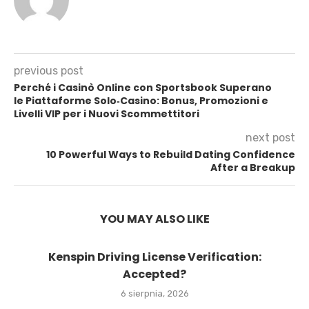
previous post
Perché i Casinò Online con Sportsbook Superano
le Piattaforme Solo‑Casino: Bonus, Promozioni e
Livelli VIP per i Nuovi Scommettitori
next post
10 Powerful Ways to Rebuild Dating Confidence
After a Breakup
YOU MAY ALSO LIKE
Kenspin Driving License Verification:
Accepted?
6 sierpnia, 2026