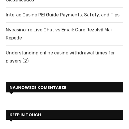
Interac Casino PEI Guide Payments, Safety, and Tips
Nvcasino-ro Live Chat vs Email: Care Rezolvă Mai
Repede
Understanding online casino withdrawal times for
players (2)
NAJNOWSZE KOMENTARZE
KEEP IN TOUCH