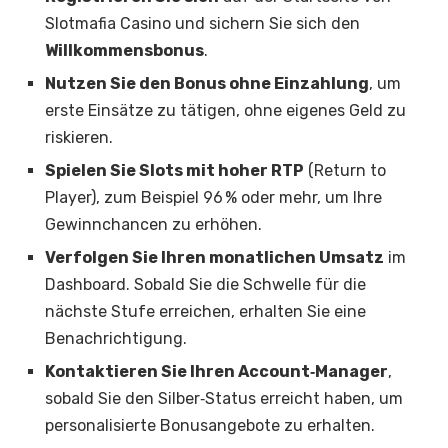
Slotmafia Casino und sichern Sie sich den
Willkommensbonus
.
Nutzen Sie den Bonus ohne Einzahlung
, um
erste Einsätze zu tätigen, ohne eigenes Geld zu
riskieren.
Spielen Sie Slots mit hoher RTP
(Return to
Player), zum Beispiel 96 % oder mehr, um Ihre
Gewinnchancen zu erhöhen.
Verfolgen Sie Ihren monatlichen Umsatz
im
Dashboard. Sobald Sie die Schwelle für die
nächste Stufe erreichen, erhalten Sie eine
Benachrichtigung.
Kontaktieren Sie Ihren Account‑Manager
,
sobald Sie den Silber‑Status erreicht haben, um
personalisierte Bonusangebote zu erhalten.