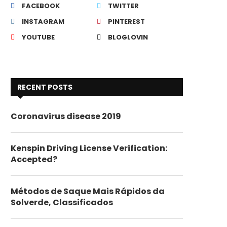
FACEBOOK
TWITTER
INSTAGRAM
PINTEREST
YOUTUBE
BLOGLOVIN
RECENT POSTS
Coronavirus disease 2019
Kenspin Driving License Verification:
Accepted?
Métodos de Saque Mais Rápidos da
Solverde, Classificados