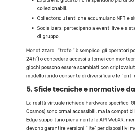
Explorers: giocatori che spendono più di 30 
collezionabili.
Collectors: utenti che accumulano NFT e sk
Socializers: partecipano a eventi live e a 
di gruppo.
Monetizzare i “trofei” è semplice: gli operatori
24 h”) o concedere accessi a tornei con monteprem
giochi possono essere scambiati con criptovalute
modello ibrido consente di diversificare le font
5. Sfide tecniche e normative d
La realtà virtuale richiede hardware specifico. 
Cosmos) sono ormai accessibili, ma la compatibi
Edge supportano pienamente le API WebXR, mentre
devono garantire versioni “lite” per dispositivi m