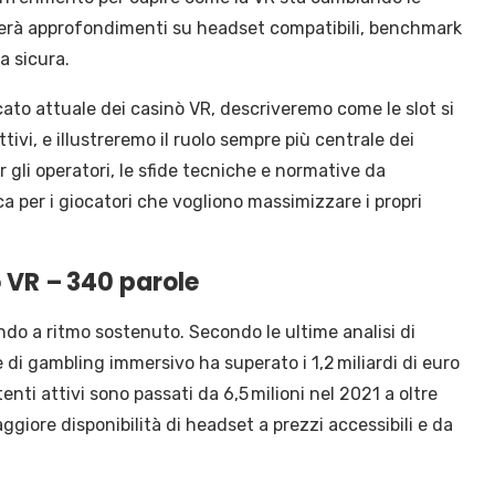
roverà approfondimenti su headset compatibili, benchmark
a sicura.
cato attuale dei casinò VR, descriveremo come le slot si
tivi, e illustreremo il ruolo sempre più centrale dei
 gli operatori, le sfide tecniche e normative da
 per i giocatori che vogliono massimizzare i propri
ò VR – 340 parole
cendo a ritmo sostenuto. Secondo le ultime analisi di
 di gambling immersivo ha superato i 1,2 miliardi di euro
nti attivi sono passati da 6,5 milioni nel 2021 a oltre
ggiore disponibilità di headset a prezzi accessibili e da