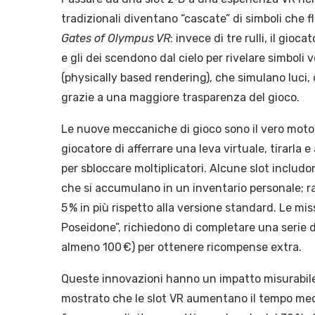
tradizionali diventano “cascate” di simboli che
Gates of Olympus VR
: invece di tre rulli, il gio
e gli dei scendono dal cielo per rivelare simboli
(physically based rendering), che simulano luci, o
grazie a una maggiore trasparenza del gioco.
Le nuove meccaniche di gioco sono il vero motore
giocatore di afferrare una leva virtuale, tirarla 
per sbloccare moltiplicatori. Alcune slot inclu
che si accumulano in un inventario personale; r
5 % in più rispetto alla versione standard. Le mi
Poseidone”, richiedono di completare una serie di 
almeno 100 €) per ottenere ricompense extra.
Queste innovazioni hanno un impatto misurabile
mostrato che le slot VR aumentano il tempo medio