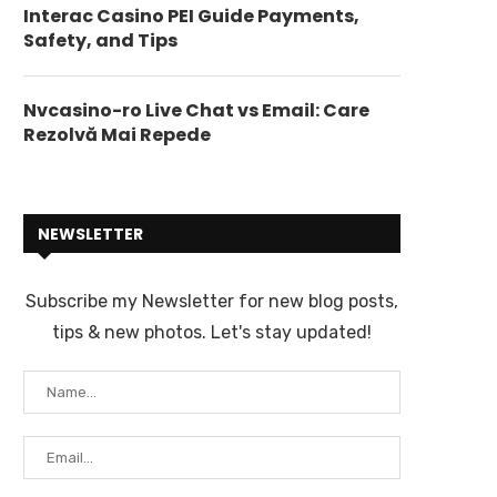
Interac Casino PEI Guide Payments,
Safety, and Tips
Nvcasino-ro Live Chat vs Email: Care
Rezolvă Mai Repede
NEWSLETTER
Subscribe my Newsletter for new blog posts,
tips & new photos. Let's stay updated!