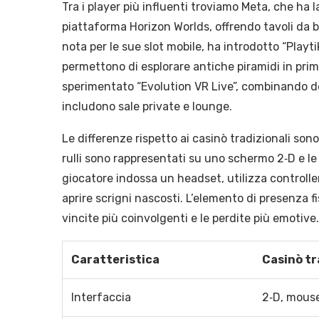
Tra i player più influenti troviamo Meta, che ha
piattaforma Horizon Worlds, offrendo tavoli da bl
nota per le sue slot mobile, ha introdotto “Playt
permettono di esplorare antiche piramidi in prim
sperimentato “Evolution VR Live”, combinando de
includono sale private e lounge.
Le differenze rispetto ai casinò tradizionali sono 
rulli sono rappresentati su uno schermo 2‑D e le i
giocatore indossa un headset, utilizza controller
aprire scrigni nascosti. L’elemento di presenza f
vincite più coinvolgenti e le perdite più emotive.
Caratteristica
Casinò tr
Interfaccia
2‑D, mous