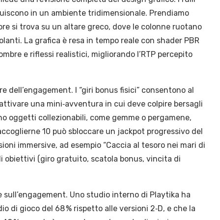
 fluiscono in un ambiente tridimensionale. Prendiamo
catore si trova su un altare greco, dove le colonne ruotano
 volanti. La grafica è resa in tempo reale con shader PBR
mbre e riflessi realistici, migliorando l’RTP percepito
 dell’engagement. I “giri bonus fisici” consentono al
e attivare una mini‑avventura in cui deve colpire bersagli
dono oggetti collezionabili, come gemme o pergamene,
accoglierne 10 può sbloccare un jackpot progressivo del
ssioni immersive, ad esempio “Caccia al tesoro nei mari di
obiettivi (giro gratuito, scatola bonus, vincita di
 sull’engagement. Uno studio interno di Playtika ha
 di gioco del 68 % rispetto alle versioni 2‑D, e che la