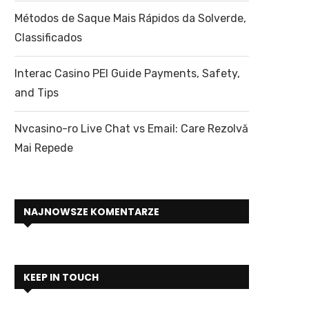
Métodos de Saque Mais Rápidos da Solverde,
Classificados
Interac Casino PEI Guide Payments, Safety,
and Tips
Nvcasino-ro Live Chat vs Email: Care Rezolvă
Mai Repede
NAJNOWSZE KOMENTARZE
KEEP IN TOUCH