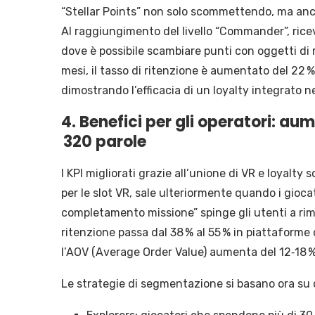
“Stellar Points” non solo scommettendo, ma anch
Al raggiungimento del livello “Commander”, ricev
dove è possibile scambiare punti con oggetti di
mesi, il tasso di ritenzione è aumentato del 22 %
dimostrando l’efficacia di un loyalty integrato 
4. Benefici per gli operatori: au
320 parole
I KPI migliorati grazie all’unione di VR e loyalty 
per le slot VR, sale ulteriormente quando i giocat
completamento missione” spinge gli utenti a rima
ritenzione passa dal 38 % al 55 % in piattaform
l’AOV (Average Order Value) aumenta del 12‑18 % 
Le strategie di segmentazione si basano ora su