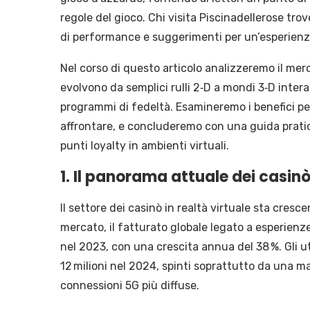
regole del gioco. Chi visita Piscinadellerose t
di performance e suggerimenti per un’esperienz
Nel corso di questo articolo analizzeremo il mer
evolvono da semplici rulli 2‑D a mondi 3‑D interat
programmi di fedeltà. Esamineremo i benefici per
affrontare, e concluderemo con una guida pratica
punti loyalty in ambienti virtuali.
1. Il panorama attuale dei casin
Il settore dei casinò in realtà virtuale sta cres
mercato, il fatturato globale legato a esperienze
nel 2023, con una crescita annua del 38 %. Gli ute
12 milioni nel 2024, spinti soprattutto da una ma
connessioni 5G più diffuse.