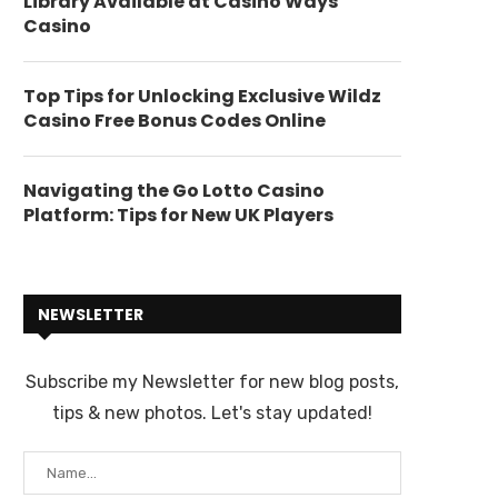
Library Available at Casino Ways
Casino
Top Tips for Unlocking Exclusive Wildz
Casino Free Bonus Codes Online
Navigating the Go Lotto Casino
Platform: Tips for New UK Players
NEWSLETTER
Subscribe my Newsletter for new blog posts,
tips & new photos. Let's stay updated!