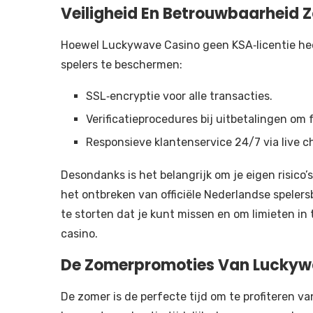
Veiligheid En Betrouwbaarheid Z
Hoewel Luckywave Casino geen KSA‑licentie he
spelers te beschermen:
SSL‑encryptie voor alle transacties.
Verificatieprocedures bij uitbetalingen om
Responsieve klantenservice 24/7 via live ch
Desondanks is het belangrijk om je eigen risico
het ontbreken van officiële Nederlandse speler
te storten dat je kunt missen en om limieten in 
casino.
De Zomerpromoties Van Luckyw
De zomer is de perfecte tijd om te profiteren