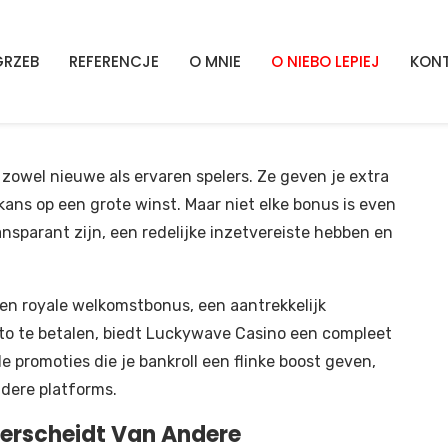
RZEB
REFERENCJE
O MNIE
O NIEBO LEPIEJ
KON
 zowel nieuwe als ervaren spelers. Ze geven je extra
kans op een grote winst. Maar niet elke bonus is even
nsparant zijn, een redelijke inzetvereiste hebben en
een royale welkomstbonus, een aantrekkelijk
o te betalen, biedt Luckywave Casino een compleet
e promoties die je bankroll een flinke boost geven,
ndere platforms.
erscheidt Van Andere