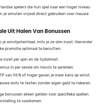
rlandse spelers die hun spel naar een hoger niveau
kun je winsten vrijwel direct gebruiken voor nieuwe
ale Uit Halen Van Bonussen
 winstpotentieel, mits je ze slim inzet. Hieronder
elke promotie optimaal te benutten:
e inzet per spin en de tijdslimiet.
bonus in per sessie om risico’s te spreiden.
TP van 96 % of hoger geven je meer kans op winst.
ieuwe slots te testen zonder eigen geld te riskeren.
e bonussen alleen gelden voor specifieke spellen.
rstelling te voorkomen.