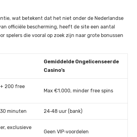
ntie, wat betekent dat het niet onder de Nederlandse
an officiële bescherming, heeft de site een aantal
or spelers die vooral op zoek zijn naar grote bonussen
Gemiddelde Ongelicenseerde
Casino’s
+ 200 free
Max €1.000, minder free spins
 30 minuten
24‑48 uur (bank)
r, exclusieve
Geen VIP‑voordelen