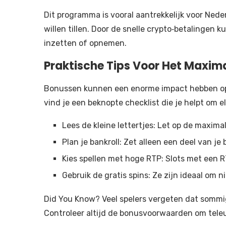
Dit programma is vooral aantrekkelijk voor Nede
willen tillen. Door de snelle crypto‑betalingen 
inzetten of opnemen.
Praktische Tips Voor Het Maxim
Bonussen kunnen een enorme impact hebben op je
vind je een beknopte checklist die je helpt om 
Lees de kleine lettertjes: Let op de maximal
Plan je bankroll: Zet alleen een deel van je 
Kies spellen met hoge RTP: Slots met een R
Gebruik de gratis spins: Ze zijn ideaal om n
Did You Know? Veel spelers vergeten dat sommig
Controleer altijd de bonusvoorwaarden om teleu