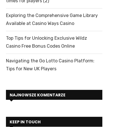
times for players (2)
Exploring the Comprehensive Game Library
Available at Casino Ways Casino
Top Tips for Unlocking Exclusive Wildz
Casino Free Bonus Codes Online
Navigating the Go Lotto Casino Platform:
Tips for New UK Players
NAJNOWSZE KOMENTARZE
KEEP IN TOUCH