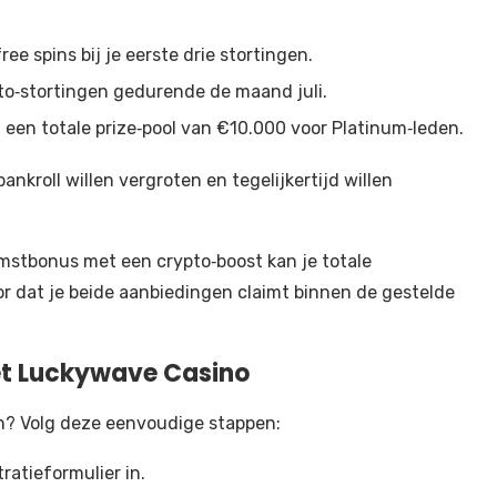
e spins bij je eerste drie stortingen.
pto‑stortingen gedurende de maand juli.
 een totale prize‑pool van €10.000 voor Platinum‑leden.
ankroll willen vergroten en tegelijkertijd willen
mstbonus met een crypto‑boost kan je totale
r dat je beide aanbiedingen claimt binnen de gestelde
et Luckywave Casino
en? Volg deze eenvoudige stappen:
tratieformulier in.