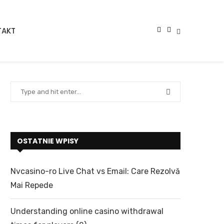
TAKT
OSTATNIE WPISY
Nvcasino-ro Live Chat vs Email: Care Rezolvă
Mai Repede
Understanding online casino withdrawal