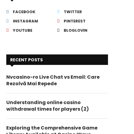
FACEBOOK
TWITTER
INSTAGRAM
PINTEREST
YOUTUBE
BLOGLOVIN
RECENT POSTS
Nvcasino-ro Live Chat vs Email: Care
Rezolvă Mai Repede
Understanding online casino
withdrawal times for players (2)
Exploring the Comprehensive Game