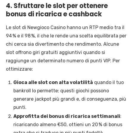
4. Sfruttare le slot per ottenere
bonus di ricarica e cashback
Le slot di Newgioco Casino hanno un RTP medio tra il
94 % e il 98 %, il che le rende una scelta equilibrata per
chi cerca sia divertimento che rendimento. Alcune
slot offrono giri gratuiti aggiuntivi quando si
raggiunge un determinato numero di punti VIP. Per
ottimizzare:
Gioca alle slot con alta volatilità
quando il tuo
bankroll lo permette; questi giochi possono
generare jackpot più grandi e, di conseguenza, più
punti.
Approfitta dei bonus di ricarica settimanali
:
ricaricando almeno €50, ottieni un 20 % di bonus
extra che si traduce in più punti fedeltà.