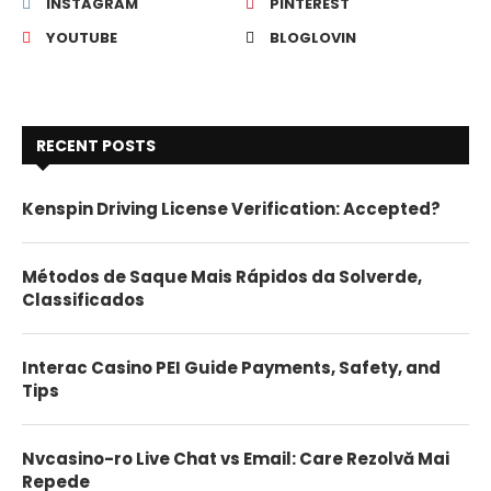
INSTAGRAM
PINTEREST
YOUTUBE
BLOGLOVIN
RECENT POSTS
Kenspin Driving License Verification: Accepted?
Métodos de Saque Mais Rápidos da Solverde,
Classificados
Interac Casino PEI Guide Payments, Safety, and
Tips
Nvcasino-ro Live Chat vs Email: Care Rezolvă Mai
Repede