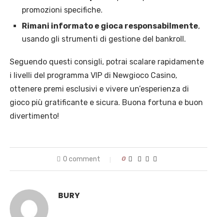
promozioni specifiche.
Rimani informato e gioca responsabilmente
,
usando gli strumenti di gestione del bankroll.
Seguendo questi consigli, potrai scalare rapidamente
i livelli del programma VIP di Newgioco Casino,
ottenere premi esclusivi e vivere un’esperienza di
gioco più gratificante e sicura. Buona fortuna e buon
divertimento!
0 comment
0
BURY