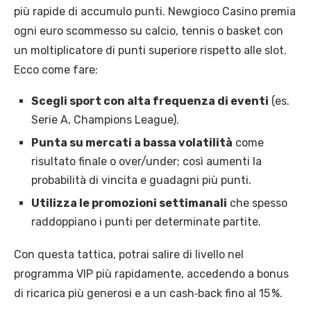
più rapide di accumulo punti. Newgioco Casino premia
ogni euro scommesso su calcio, tennis o basket con
un moltiplicatore di punti superiore rispetto alle slot.
Ecco come fare:
Scegli sport con alta frequenza di eventi
(es.
Serie A, Champions League).
Punta su mercati a bassa volatilità
come
risultato finale o over/under; così aumenti la
probabilità di vincita e guadagni più punti.
Utilizza le promozioni settimanali
che spesso
raddoppiano i punti per determinate partite.
Con questa tattica, potrai salire di livello nel
programma VIP più rapidamente, accedendo a bonus
di ricarica più generosi e a un cash‑back fino al 15 %.