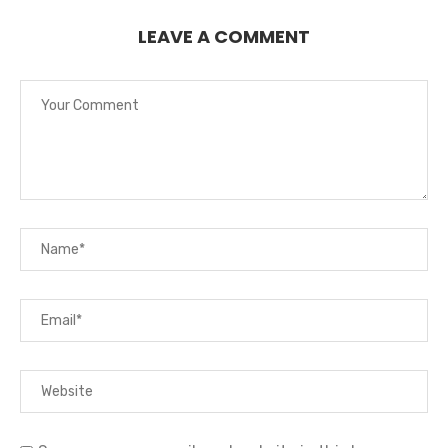
LEAVE A COMMENT