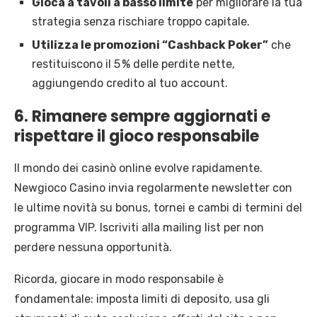
Gioca a tavoli a basso limite
per migliorare la tua
strategia senza rischiare troppo capitale.
Utilizza le promozioni “Cashback Poker”
che
restituiscono il 5 % delle perdite nette,
aggiungendo credito al tuo account.
6. Rimanere sempre aggiornati e
rispettare il gioco responsabile
Il mondo dei casinò online evolve rapidamente.
Newgioco Casino invia regolarmente newsletter con
le ultime novità su bonus, tornei e cambi di termini del
programma VIP. Iscriviti alla mailing list per non
perdere nessuna opportunità.
Ricorda, giocare in modo responsabile è
fondamentale: imposta limiti di deposito, usa gli