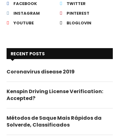
FACEBOOK
TWITTER
INSTAGRAM
PINTEREST
YOUTUBE
BLOGLOVIN
RECENT POSTS
Coronavirus disease 2019
Kenspin Driving License Verification:
Accepted?
Métodos de Saque Mais Rápidos da
Solverde, Classificados