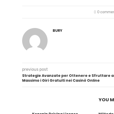
0 comme
BURY
previous post
Strategie Avanzate per Ottenere e Sfruttare a
Massimo i Giri Gratuiti nei Casinò Online
YOU M