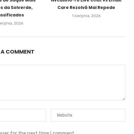
 de Saque Mais
Nvcasino-ro Live Chat vs Email:
s da Solverde,
Care Rezolvă Mai Repede
assificados
1 sierpnia, 2026
ierpnia, 2026
E A COMMENT
wser for the next time I comment.