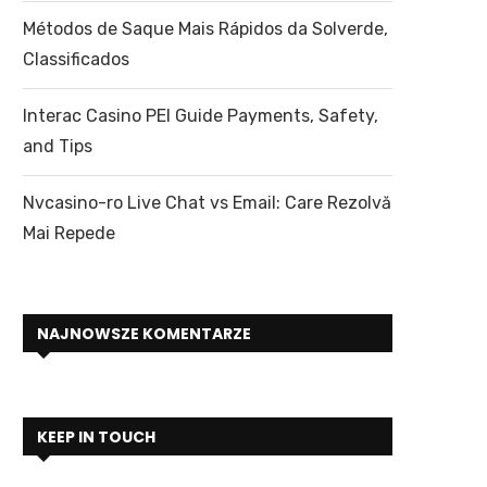
Métodos de Saque Mais Rápidos da Solverde,
Classificados
Interac Casino PEI Guide Payments, Safety,
and Tips
Nvcasino-ro Live Chat vs Email: Care Rezolvă
Mai Repede
NAJNOWSZE KOMENTARZE
KEEP IN TOUCH