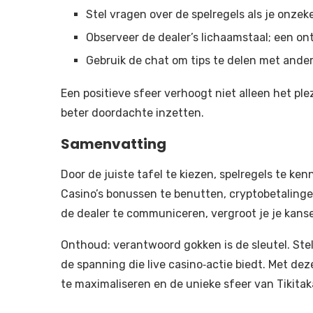
Stel vragen over de spelregels als je onzek
Observeer de dealer’s lichaamstaal; een ont
Gebruik de chat om tips te delen met ander
Een positieve sfeer verhoogt niet alleen het ple
beter doordachte inzetten.
Samenvatting
Door de juiste tafel te kiezen, spelregels te ke
Casino’s bonussen te benutten, cryptobetalingen
de dealer te communiceren, vergroot je je kanse
Onthoud: verantwoord gokken is de sleutel. Stel
de spanning die live casino‑actie biedt. Met de
te maximaliseren en de unieke sfeer van Tikitaka