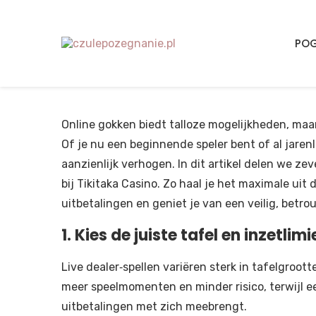
POG
Online gokken biedt talloze mogelijkheden, maar 
Of je nu een beginnende speler bent of al jaren
aanzienlijk verhogen. In dit artikel delen we ze
bij Tikitaka Casino. Zo haal je het maximale uit d
uitbetalingen en geniet je van een veilig, betr
1. Kies de juiste tafel en inzetlim
Live dealer‑spellen variëren sterk in tafelgroot
meer speelmomenten en minder risico, terwijl e
uitbetalingen met zich meebrengt.