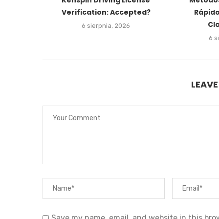
Kenspin Driving License
Métodos
Verification: Accepted?
Rápido
Cl
6 sierpnia, 2026
6 s
LEAV
Save my name, email, and website in this bro