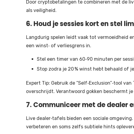
Door cryptobetalingen te combineren met de live
als veiligheid.
6. Houd je sessies kort en stel li
Langdurig spelen leidt vaak tot vermoeidheid en 
een winst‑ of verliesgrens in.
Stel een timer van 60‑90 minuten per sessi
Stop zodra je 20 % winst hebt behaald of je 
Expert Tip: Gebruik de “Self‑Exclusion”‑tool van 
overschrijdt. Verantwoord gokken beschermt je b
7. Communiceer met de dealer en
Live dealer‑tafels bieden een sociale omgeving. 
verbeteren en soms zelfs subtiele hints oplever