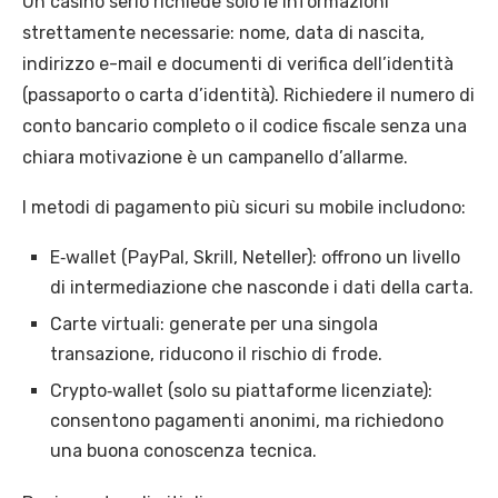
Un casinò serio richiede solo le informazioni
strettamente necessarie: nome, data di nascita,
indirizzo e-mail e documenti di verifica dell’identità
(passaporto o carta d’identità). Richiedere il numero di
conto bancario completo o il codice fiscale senza una
chiara motivazione è un campanello d’allarme.
I metodi di pagamento più sicuri su mobile includono:
E‑wallet (PayPal, Skrill, Neteller): offrono un livello
di intermediazione che nasconde i dati della carta.
Carte virtuali: generate per una singola
transazione, riducono il rischio di frode.
Crypto‑wallet (solo su piattaforme licenziate):
consentono pagamenti anonimi, ma richiedono
una buona conoscenza tecnica.