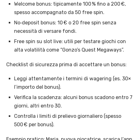
Welcome bonus: tipicamente 100 % fino a 200 €,
spesso accompagnato da 50 free spin.
No‑deposit bonus: 10 € o 20 free spin senza
necessità di versare fondi.
Free spin su slot live: utili per testare giochi con
alta volatilità come “Gonzo’s Quest Megaways”.
Checklist di sicurezza prima di accettare un bonus:
Leggi attentamente i termini di wagering (es. 30×
l’importo del bonus).
Verifica la scadenza: alcuni bonus scadono entro 7
giorni, altri entro 30.
Controlla i limiti di prelievo giornaliero (spesso
500 € per bonus).
Esempio pratico: Maria, nuova giocatrice, scarica l’app