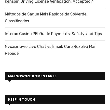
Kenspin Driving License Verification: Accepted?
Métodos de Saque Mais Rápidos da Solverde,
Classificados
Interac Casino PEI Guide Payments, Safety, and Tips
Nvcasino-ro Live Chat vs Email: Care Rezolvă Mai
Repede
NAJNOWSZE KOMENTARZE
KEEP IN TOUCH