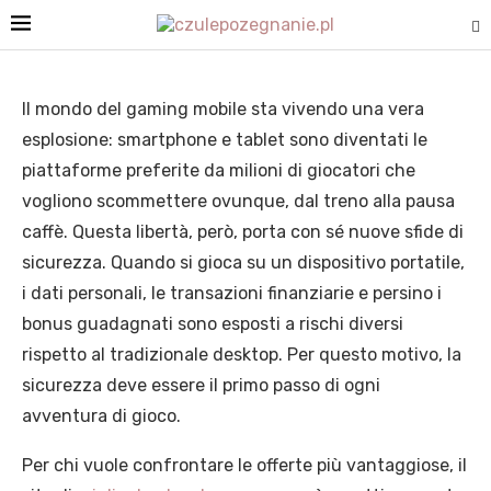
Il mondo del gaming mobile sta vivendo una vera
esplosione: smartphone e tablet sono diventati le
piattaforme preferite da milioni di giocatori che
vogliono scommettere ovunque, dal treno alla pausa
caffè. Questa libertà, però, porta con sé nuove sfide di
sicurezza. Quando si gioca su un dispositivo portatile,
i dati personali, le transazioni finanziarie e persino i
bonus guadagnati sono esposti a rischi diversi
rispetto al tradizionale desktop. Per questo motivo, la
sicurezza deve essere il primo passo di ogni
avventura di gioco.
Per chi vuole confrontare le offerte più vantaggiose, il