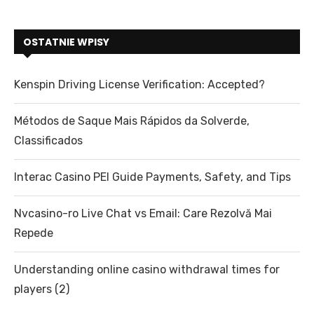
OSTATNIE WPISY
Kenspin Driving License Verification: Accepted?
Métodos de Saque Mais Rápidos da Solverde,
Classificados
Interac Casino PEI Guide Payments, Safety, and Tips
Nvcasino-ro Live Chat vs Email: Care Rezolvă Mai
Repede
Understanding online casino withdrawal times for
players (2)