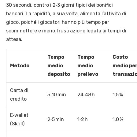
30 secondi, contro i 2‑3 giorni tipici dei bonifici
bancari. La rapidità, a sua volta, alimenta l’attività di
gioco, poiché i giocatori hanno più tempo per
scommettere e meno frustrazione legata ai tempi di
attesa.
Tempo
Tempo
Costo
Metodo
medio
medio
medio pe
deposito
prelievo
transazi
Carta di
5‑10 min
24‑48 h
1,5 %
credito
E‑wallet
2‑5 min
1‑2 h
1,0 %
(Skrill)