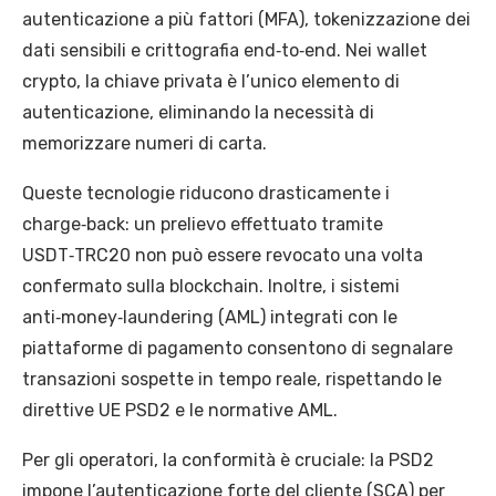
autenticazione a più fattori (MFA), tokenizzazione dei
dati sensibili e crittografia end‑to‑end. Nei wallet
crypto, la chiave privata è l’unico elemento di
autenticazione, eliminando la necessità di
memorizzare numeri di carta.
Queste tecnologie riducono drasticamente i
charge‑back: un prelievo effettuato tramite
USDT‑TRC20 non può essere revocato una volta
confermato sulla blockchain. Inoltre, i sistemi
anti‑money‑laundering (AML) integrati con le
piattaforme di pagamento consentono di segnalare
transazioni sospette in tempo reale, rispettando le
direttive UE PSD2 e le normative AML.
Per gli operatori, la conformità è cruciale: la PSD2
impone l’autenticazione forte del cliente (SCA) per