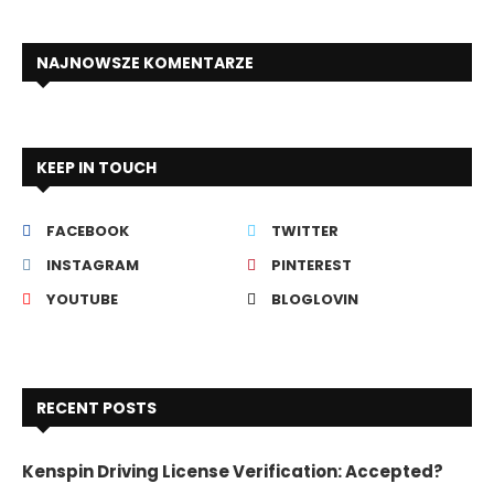
NAJNOWSZE KOMENTARZE
KEEP IN TOUCH
FACEBOOK
TWITTER
INSTAGRAM
PINTEREST
YOUTUBE
BLOGLOVIN
RECENT POSTS
Kenspin Driving License Verification: Accepted?