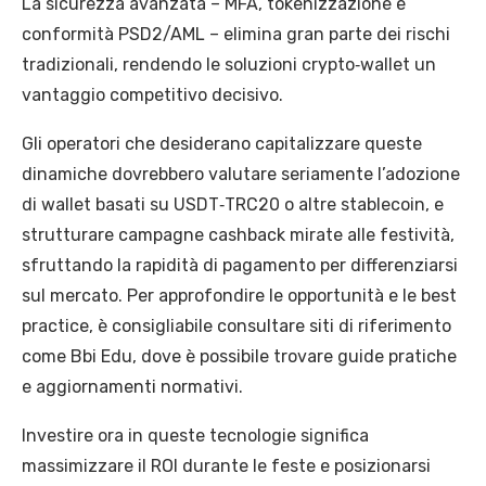
La sicurezza avanzata – MFA, tokenizzazione e
conformità PSD2/AML – elimina gran parte dei rischi
tradizionali, rendendo le soluzioni crypto‑wallet un
vantaggio competitivo decisivo.
Gli operatori che desiderano capitalizzare queste
dinamiche dovrebbero valutare seriamente l’adozione
di wallet basati su USDT‑TRC20 o altre stablecoin, e
strutturare campagne cashback mirate alle festività,
sfruttando la rapidità di pagamento per differenziarsi
sul mercato. Per approfondire le opportunità e le best
practice, è consigliabile consultare siti di riferimento
come Bbi Edu, dove è possibile trovare guide pratiche
e aggiornamenti normativi.
Investire ora in queste tecnologie significa
massimizzare il ROI durante le feste e posizionarsi