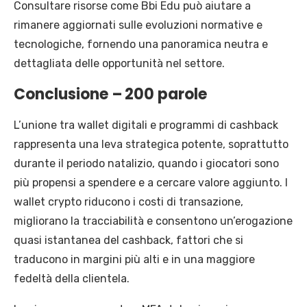
Consultare risorse come Bbi Edu può aiutare a
rimanere aggiornati sulle evoluzioni normative e
tecnologiche, fornendo una panoramica neutra e
dettagliata delle opportunità nel settore.
Conclusione – 200 parole
L’unione tra wallet digitali e programmi di cashback
rappresenta una leva strategica potente, soprattutto
durante il periodo natalizio, quando i giocatori sono
più propensi a spendere e a cercare valore aggiunto. I
wallet crypto riducono i costi di transazione,
migliorano la tracciabilità e consentono un’erogazione
quasi istantanea del cashback, fattori che si
traducono in margini più alti e in una maggiore
fedeltà della clientela.