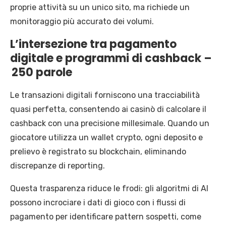
proprie attività su un unico sito, ma richiede un
monitoraggio più accurato dei volumi.
L’intersezione tra pagamento
digitale e programmi di cashback –
250 parole
Le transazioni digitali forniscono una tracciabilità
quasi perfetta, consentendo ai casinò di calcolare il
cashback con una precisione millesimale. Quando un
giocatore utilizza un wallet crypto, ogni deposito e
prelievo è registrato su blockchain, eliminando
discrepanze di reporting.
Questa trasparenza riduce le frodi: gli algoritmi di AI
possono incrociare i dati di gioco con i flussi di
pagamento per identificare pattern sospetti, come