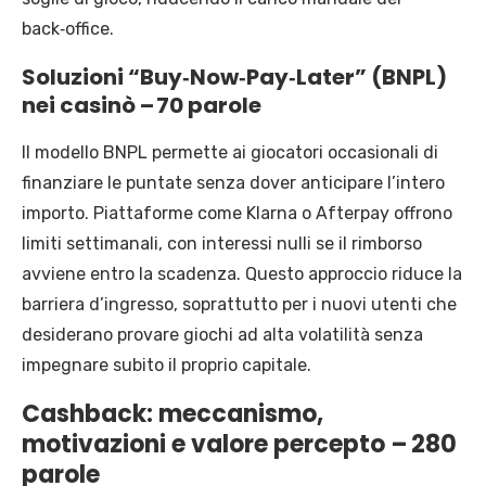
back‑office.
Soluzioni “Buy‑Now‑Pay‑Later” (BNPL)
nei casinò – 70 parole
Il modello BNPL permette ai giocatori occasionali di
finanziare le puntate senza dover anticipare l’intero
importo. Piattaforme come Klarna o Afterpay offrono
limiti settimanali, con interessi nulli se il rimborso
avviene entro la scadenza. Questo approccio riduce la
barriera d’ingresso, soprattutto per i nuovi utenti che
desiderano provare giochi ad alta volatilità senza
impegnare subito il proprio capitale.
Cashback: meccanismo,
motivazioni e valore percepto – 280
parole