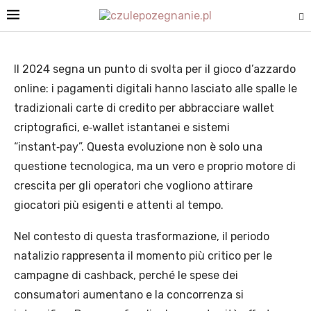
Il 2024 segna un punto di svolta per il gioco d’azzardo
online: i pagamenti digitali hanno lasciato alle spalle le
tradizionali carte di credito per abbracciare wallet
criptografici, e‑wallet istantanei e sistemi
“instant‑pay”. Questa evoluzione non è solo una
questione tecnologica, ma un vero e proprio motore di
crescita per gli operatori che vogliono attirare
giocatori più esigenti e attenti al tempo.
Nel contesto di questa trasformazione, il periodo
natalizio rappresenta il momento più critico per le
campagne di cashback, perché le spese dei
consumatori aumentano e la concorrenza si