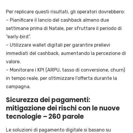
Per replicare questi risultati, gli operatori dovrebbero:
– Pianificare il lancio del cashback almeno due
settimane prima di Natale, per sfruttare il periodo di
“early‑bird”.
– Utilizzare wallet digitali per garantire prelievi
immediati del cashback, aumentando la percezione di
valore.
– Monitorare i KPI (ARPU, tasso di conversione, churn)
in tempo reale, per ottimizzare l’offerta durante la
campagna.
Sicurezza dei pagamenti:
mitigazione dei rischi con le nuove
tecnologie – 260 parole
Le soluzioni di pagamento digitale si basano su