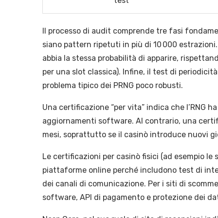
test
Il processo di audit comprende tre fasi fondamen
siano pattern ripetuti in più di 10 000 estrazioni.
abbia la stessa probabilità di apparire, rispetta
per una slot classica). Infine, il test di periodici
problema tipico dei PRNG poco robusti.
Una certificazione “per vita” indica che l’RNG h
aggiornamenti software. Al contrario, una certi
mesi, soprattutto se il casinò introduce nuovi gi
Le certificazioni per casinò fisici (ad esempio le
piattaforme online perché includono test di inte
dei canali di comunicazione. Per i siti di scomm
software, API di pagamento e protezione dei dati