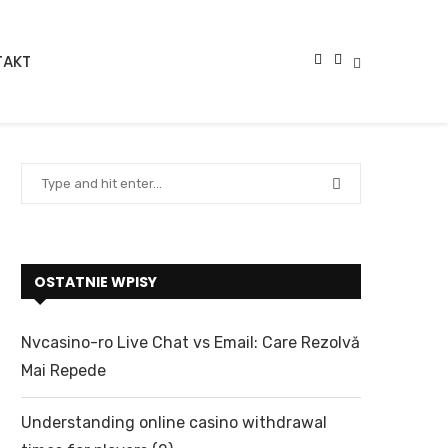
TAKT
OSTATNIE WPISY
Nvcasino-ro Live Chat vs Email: Care Rezolvă
Mai Repede
Understanding online casino withdrawal