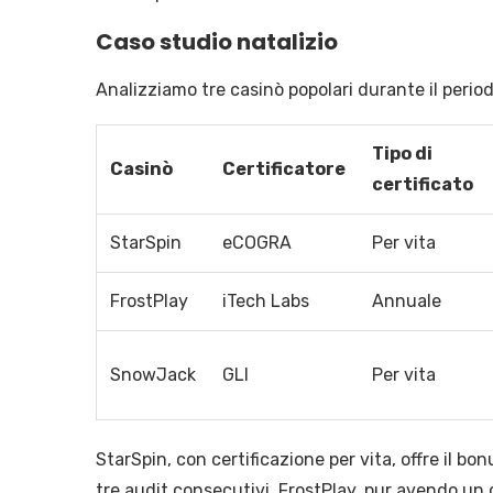
Caso studio natalizio
Analizziamo tre casinò popolari durante il period
Tipo di
Casinò
Certificatore
certificato
StarSpin
eCOGRA
Per vita
FrostPlay
iTech Labs
Annuale
SnowJack
GLI
Per vita
StarSpin, con certificazione per vita, offre il 
tre audit consecutivi. FrostPlay, pur avendo un