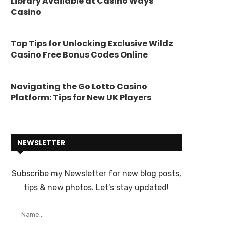
Library Available at Casino Ways
Casino
Top Tips for Unlocking Exclusive Wildz
Casino Free Bonus Codes Online
Navigating the Go Lotto Casino
Platform: Tips for New UK Players
NEWSLETTER
Subscribe my Newsletter for new blog posts,
tips & new photos. Let's stay updated!