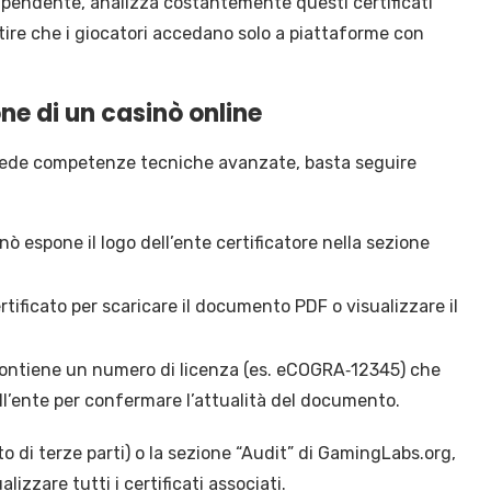
ndipendente, analizza costantemente questi certificati
ntire che i giocatori accedano solo a piattaforme con
one di un casinò online
ichiede competenze tecniche avanzate, basta seguire
nò espone il logo dell’ente certificatore nella sezione
certificato per scaricare il documento PDF o visualizzare il
t contiene un numero di licenza (es. eCOGRA‑12345) che
ell’ente per confermare l’attualità del documento.
 di terze parti) o la sezione “Audit” di GamingLabs.org,
lizzare tutti i certificati associati.