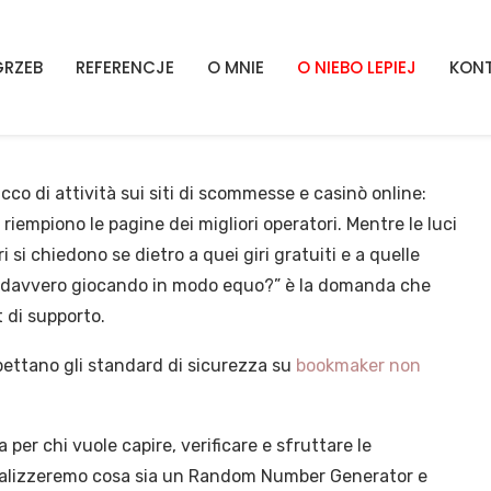
RZEB
REFERENCJE
O MNIE
O NIEBO LEPIEJ
KON
cco di attività sui siti di scommesse e casinò online:
 riempiono le pagine dei migliori operatori. Mentre le luci
ri si chiedono se dietro a quei giri gratuiti e a quelle
to davvero giocando in modo equo?” è la domanda che
t di supporto.
pettano gli standard di sicurezza su
bookmaker non
per chi vuole capire, verificare e sfruttare le
 analizzeremo cosa sia un Random Number Generator e