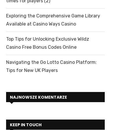
times for players (2)
Exploring the Comprehensive Game Library
Available at Casino Ways Casino
Top Tips for Unlocking Exclusive Wildz
Casino Free Bonus Codes Online
Navigating the Go Lotto Casino Platform:
Tips for New UK Players
NAJNOWSZE KOMENTARZE
KEEP IN TOUCH