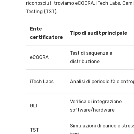
riconosciuti troviamo eCOGRA, iTech Labs, Gami
Testing (TST).
Ente
Tipo di audit principale
certificatore
Test di sequenza e
eCOGRA
distribuzione
iTech Labs
Analisi di periodicità e entro
Verifica di integrazione
GLI
software/hardware
Simulazioni di carico e stres
TST