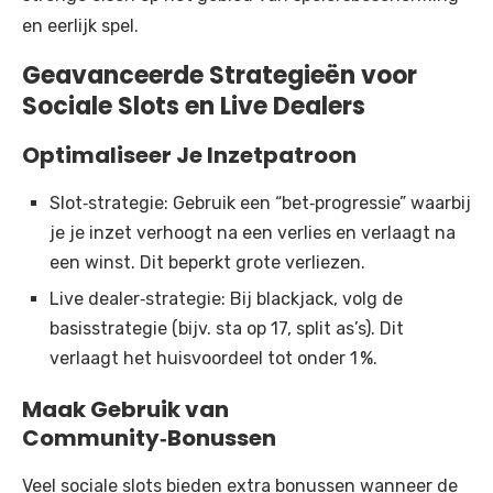
en eerlijk spel.
Geavanceerde Strategieën voor
Sociale Slots en Live Dealers
Optimaliseer Je Inzetpatroon
Slot‑strategie: Gebruik een “bet‑progressie” waarbij
je je inzet verhoogt na een verlies en verlaagt na
een winst. Dit beperkt grote verliezen.
Live dealer‑strategie: Bij blackjack, volg de
basisstrategie (bijv. sta op 17, split as’s). Dit
verlaagt het huisvoordeel tot onder 1 %.
Maak Gebruik van
Community‑Bonussen
Veel sociale slots bieden extra bonussen wanneer de