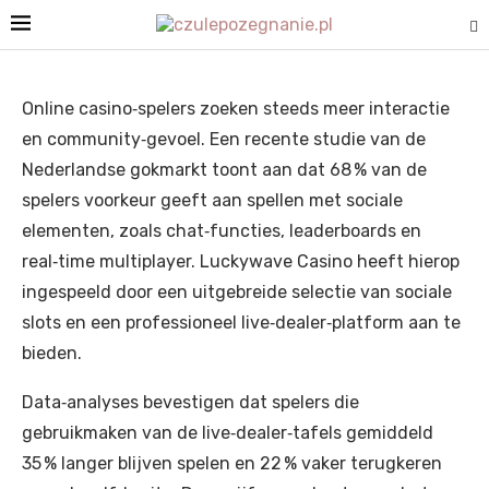
Online casino‑spelers zoeken steeds meer interactie
en community‑gevoel. Een recente studie van de
Nederlandse gokmarkt toont aan dat 68 % van de
spelers voorkeur geeft aan spellen met sociale
elementen, zoals chat‑functies, leaderboards en
real‑time multiplayer. Luckywave Casino heeft hierop
ingespeeld door een uitgebreide selectie van sociale
slots en een professioneel live‑dealer‑platform aan te
bieden.
Data‑analyses bevestigen dat spelers die
gebruikmaken van de live‑dealer‑tafels gemiddeld
35 % langer blijven spelen en 22 % vaker terugkeren