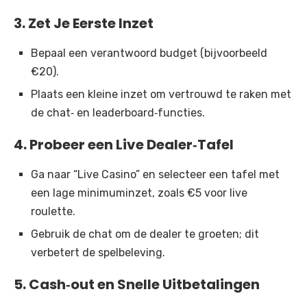
3. Zet Je Eerste Inzet
Bepaal een verantwoord budget (bijvoorbeeld
€20).
Plaats een kleine inzet om vertrouwd te raken met
de chat‑ en leaderboard‑functies.
4. Probeer een Live Dealer‑Tafel
Ga naar “Live Casino” en selecteer een tafel met
een lage minimuminzet, zoals €5 voor live
roulette.
Gebruik de chat om de dealer te groeten; dit
verbetert de spelbeleving.
5. Cash‑out en Snelle Uitbetalingen