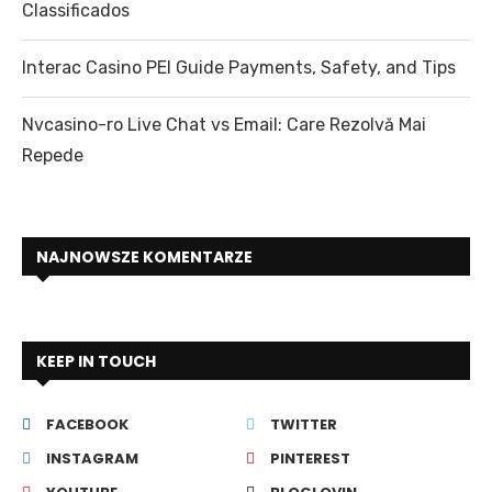
Classificados
Interac Casino PEI Guide Payments, Safety, and Tips
Nvcasino-ro Live Chat vs Email: Care Rezolvă Mai
Repede
NAJNOWSZE KOMENTARZE
KEEP IN TOUCH
FACEBOOK
TWITTER
INSTAGRAM
PINTEREST