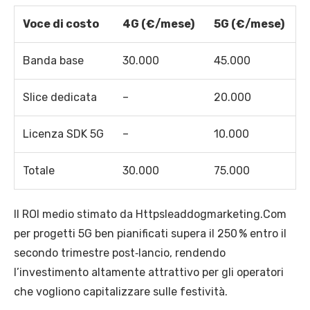
Voce di costo
4G (€/mese)
5G (€/mese)
Banda base
30.000
45.000
Slice dedicata
–
20.000
Licenza SDK 5G
–
10.000
Totale
30.000
75.000
Il ROI medio stimato da Httpsleaddogmarketing.Com
per progetti 5G ben pianificati supera il 250 % entro il
secondo trimestre post‑lancio, rendendo
l’investimento altamente attrattivo per gli operatori
che vogliono capitalizzare sulle festività.