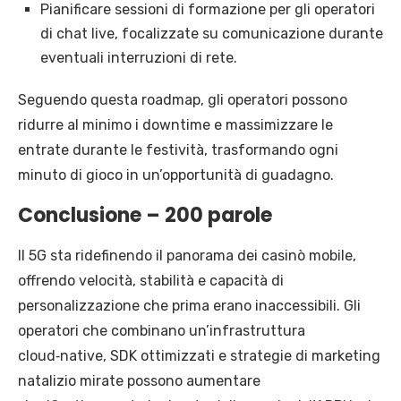
Pianificare sessioni di formazione per gli operatori
di chat live, focalizzate su comunicazione durante
eventuali interruzioni di rete.
Seguendo questa roadmap, gli operatori possono
ridurre al minimo i downtime e massimizzare le
entrate durante le festività, trasformando ogni
minuto di gioco in un’opportunità di guadagno.
Conclusione – 200 parole
Il 5G sta ridefinendo il panorama dei casinò mobile,
offrendo velocità, stabilità e capacità di
personalizzazione che prima erano inaccessibili. Gli
operatori che combinano un’infrastruttura
cloud‑native, SDK ottimizzati e strategie di marketing
natalizio mirate possono aumentare