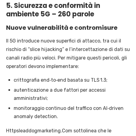
5. Sicurezza e conformità in
ambiente 5G – 260 parole
Nuove vulnerabilità e contromisure
Il 5G introduce nuove superfici di attacco, tra cui il
rischio di “slice hijacking” e l’intercettazione di dati su
canali radio più veloci. Per mitigare questi pericoli, gli
operatori devono implementare:
crittografia end‑to‑end basata su TLS 1.3;
autenticazione a due fattori per accessi
amministrativi;
monitoraggio continuo del traffico con AI‑driven
anomaly detection.
Httpsleaddogmarketing.Com sottolinea che le