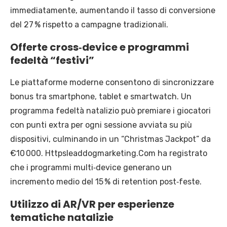
immediatamente, aumentando il tasso di conversione
del 27 % rispetto a campagne tradizionali.
Offerte cross‑device e programmi
fedeltà “festivi”
Le piattaforme moderne consentono di sincronizzare
bonus tra smartphone, tablet e smartwatch. Un
programma fedeltà natalizio può premiare i giocatori
con punti extra per ogni sessione avviata su più
dispositivi, culminando in un “Christmas Jackpot” da
€10 000. Httpsleaddogmarketing.Com ha registrato
che i programmi multi‑device generano un
incremento medio del 15 % di retention post‑feste.
Utilizzo di AR/VR per esperienze
tematiche natalizie