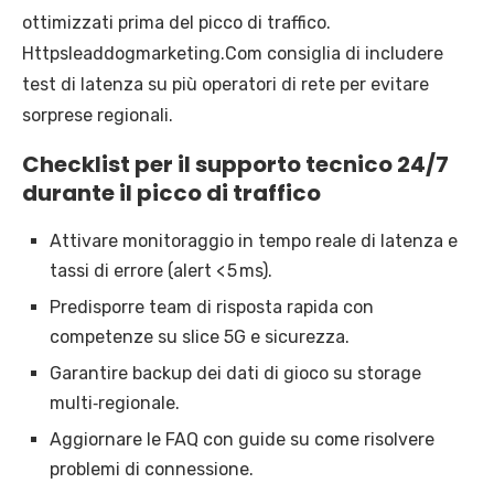
ottimizzati prima del picco di traffico.
Httpsleaddogmarketing.Com consiglia di includere
test di latenza su più operatori di rete per evitare
sorprese regionali.
Checklist per il supporto tecnico 24/7
durante il picco di traffico
Attivare monitoraggio in tempo reale di latenza e
tassi di errore (alert < 5 ms).
Predisporre team di risposta rapida con
competenze su slice 5G e sicurezza.
Garantire backup dei dati di gioco su storage
multi‑regionale.
Aggiornare le FAQ con guide su come risolvere
problemi di connessione.