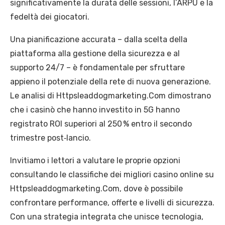
significativamente la durata delle sessioni, l’ARPU e la
fedeltà dei giocatori.
Una pianificazione accurata – dalla scelta della
piattaforma alla gestione della sicurezza e al
supporto 24/7 – è fondamentale per sfruttare
appieno il potenziale della rete di nuova generazione.
Le analisi di Httpsleaddogmarketing.Com dimostrano
che i casinò che hanno investito in 5G hanno
registrato ROI superiori al 250 % entro il secondo
trimestre post‑lancio.
Invitiamo i lettori a valutare le proprie opzioni
consultando le classifiche dei migliori casino online su
Httpsleaddogmarketing.Com, dove è possibile
confrontare performance, offerte e livelli di sicurezza.
Con una strategia integrata che unisce tecnologia,