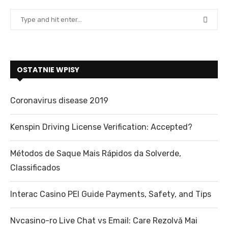
OSTATNIE WPISY
Coronavirus disease 2019
Kenspin Driving License Verification: Accepted?
Métodos de Saque Mais Rápidos da Solverde,
Classificados
Interac Casino PEI Guide Payments, Safety, and Tips
Nvcasino-ro Live Chat vs Email: Care Rezolvă Mai