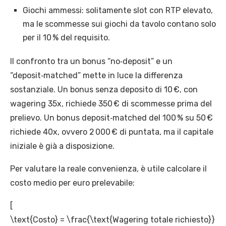
Giochi ammessi: solitamente slot con RTP elevato,
ma le scommesse sui giochi da tavolo contano solo
per il 10 % del requisito.
Il confronto tra un bonus “no‑deposit” e un
“deposit‑matched” mette in luce la differenza
sostanziale. Un bonus senza deposito di 10 €, con
wagering 35x, richiede 350 € di scommesse prima del
prelievo. Un bonus deposit‑matched del 100 % su 50 €
richiede 40x, ovvero 2 000 € di puntata, ma il capitale
iniziale è già a disposizione.
Per valutare la reale convenienza, è utile calcolare il
costo medio per euro prelevabile:
[
\text{Costo} = \frac{\text{Wagering totale richiesto}}