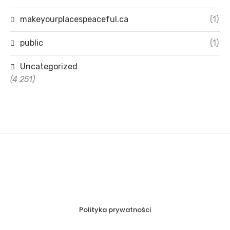
makeyourplacespeaceful.ca
(1)
public
(1)
Uncategorized
(4 251)
Polityka prywatności