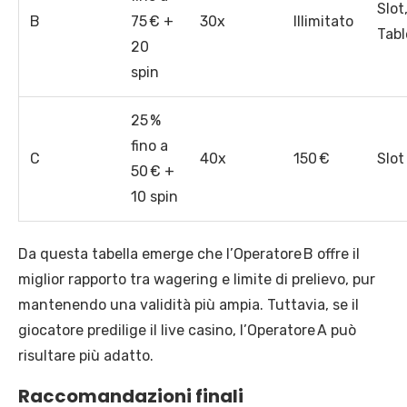
Slot
B
75 € +
30x
Illimitato
Tabl
20
spin
25 %
fino a
C
40x
150 €
Slot
50 € +
10 spin
Da questa tabella emerge che l’Operatore B offre il
miglior rapporto tra wagering e limite di prelievo, pur
mantenendo una validità più ampia. Tuttavia, se il
giocatore predilige il live casino, l’Operatore A può
risultare più adatto.
Raccomandazioni finali