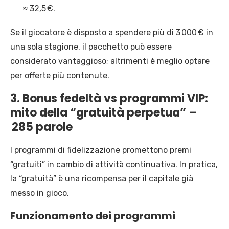
≈ 32,5 €.
Se il giocatore è disposto a spendere più di 3 000 € in
una sola stagione, il pacchetto può essere
considerato vantaggioso; altrimenti è meglio optare
per offerte più contenute.
3. Bonus fedeltà vs programmi VIP:
mito della “gratuità perpetua” –
285 parole
I programmi di fidelizzazione promettono premi
“gratuiti” in cambio di attività continuativa. In pratica,
la “gratuità” è una ricompensa per il capitale già
messo in gioco.
Funzionamento dei programmi