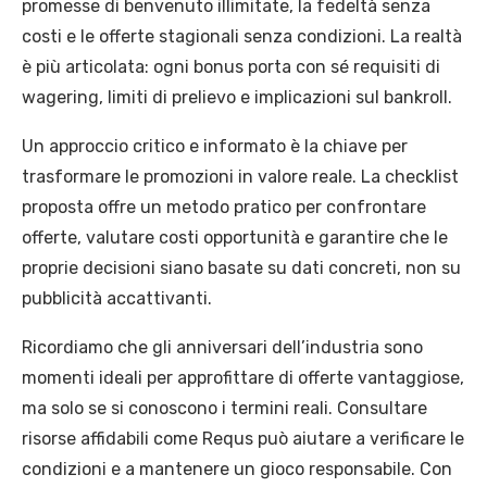
promesse di benvenuto illimitate, la fedeltà senza
costi e le offerte stagionali senza condizioni. La realtà
è più articolata: ogni bonus porta con sé requisiti di
wagering, limiti di prelievo e implicazioni sul bankroll.
Un approccio critico e informato è la chiave per
trasformare le promozioni in valore reale. La checklist
proposta offre un metodo pratico per confrontare
offerte, valutare costi opportunità e garantire che le
proprie decisioni siano basate su dati concreti, non su
pubblicità accattivanti.
Ricordiamo che gli anniversari dell’industria sono
momenti ideali per approfittare di offerte vantaggiose,
ma solo se si conoscono i termini reali. Consultare
risorse affidabili come Requs può aiutare a verificare le
condizioni e a mantenere un gioco responsabile. Con