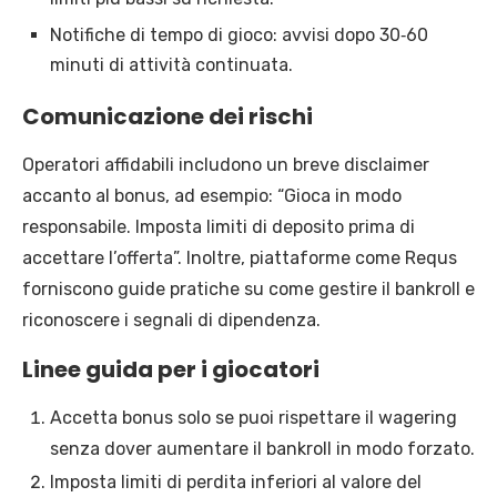
Notifiche di tempo di gioco: avvisi dopo 30‑60
minuti di attività continuata.
Comunicazione dei rischi
Operatori affidabili includono un breve disclaimer
accanto al bonus, ad esempio: “Gioca in modo
responsabile. Imposta limiti di deposito prima di
accettare l’offerta”. Inoltre, piattaforme come Requs
forniscono guide pratiche su come gestire il bankroll e
riconoscere i segnali di dipendenza.
Linee guida per i giocatori
Accetta bonus solo se puoi rispettare il wagering
senza dover aumentare il bankroll in modo forzato.
Imposta limiti di perdita inferiori al valore del