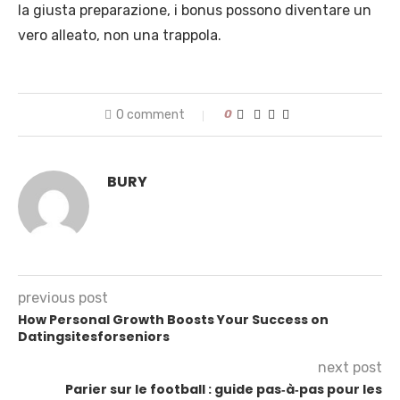
la giusta preparazione, i bonus possono diventare un
vero alleato, non una trappola.
0 comment
0
BURY
previous post
How Personal Growth Boosts Your Success on
Datingsitesforseniors
next post
Parier sur le football : guide pas‑à‑pas pour les