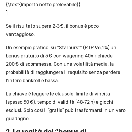
{\text{Importo netto prelevabile}}
]
Se il risultato supera 2‑3 €, il bonus è poco
vantaggioso.
Un esempio pratico: su “Starburst” (RTP 96,1 %) un
bonus gratuito di 5 € con wagering 40x richiede
200 € di scommesse. Con una volatilità media, la
probabilità di raggiungere il requisito senza perdere
l’intero bankroll è bassa.
La chiave è leggere le clausole: limite di vincita
(spesso 50 €), tempo di validità (48‑72 h) e giochi
esclusi. Solo così il “gratis” può trasformarsi in un vero
guadagno.
2. La realtà dei “bonus di