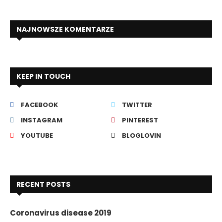
NAJNOWSZE KOMENTARZE
KEEP IN TOUCH
FACEBOOK
TWITTER
INSTAGRAM
PINTEREST
YOUTUBE
BLOGLOVIN
RECENT POSTS
Coronavirus disease 2019