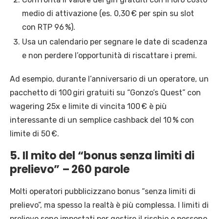
medio di attivazione (es. 0,30 € per spin su slot
con RTP 96 %).
Usa un calendario per segnare le date di scadenza
e non perdere l’opportunità di riscattare i premi.
Ad esempio, durante l’anniversario di un operatore, un
pacchetto di 100 giri gratuiti su “Gonzo’s Quest” con
wagering 25x e limite di vincita 100 € è più
interessante di un semplice cashback del 10 % con
limite di 50 €.
5. Il mito del “bonus senza limiti di
prelievo” – 260 parole
Molti operatori pubblicizzano bonus “senza limiti di
prelievo”, ma spesso la realtà è più complessa. I limiti di
prelievo sono impostati per gestire il rischio e possono