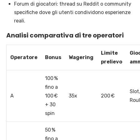
Forum di giocatori: thread su Reddit o community
specifiche dove gli utenti condividono esperienze
reali.
Analisi comparativa di tre operatori
Limite
Gio
Operatore
Bonus
Wagering
prelievo
amm
100 %
fino a
Slot
A
100 €
35x
200 €
Roul
+ 30
spin
50 %
fino a