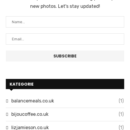
new photos. Let's stay updated!
KATEGORIE
balancemeals.co.uk
(1)
bijoucoffee.co.uk
(1)
lizjamieson.co.uk
(1)