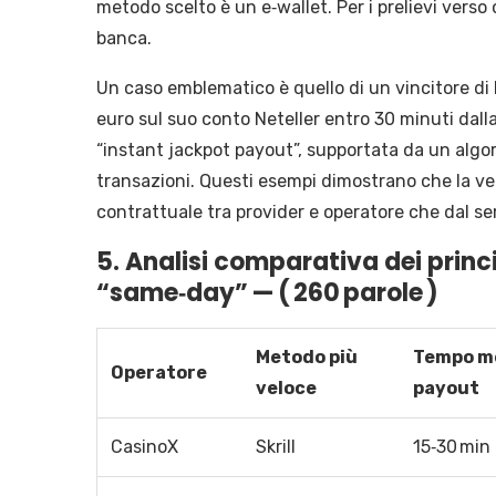
metodo scelto è un e‑wallet. Per i prelievi verso
banca.
Un caso emblematico è quello di un vincitore di 
euro sul suo conto Neteller entro 30 minuti dall
“instant jackpot payout”, supportata da un algori
transazioni. Questi esempi dimostrano che la ve
contrattuale tra provider e operatore che dal se
5. Analisi comparativa dei princi
“same‑day” — ( 260 parole )
Metodo più
Tempo me
Operatore
veloce
payout
CasinoX
Skrill
15‑30 min