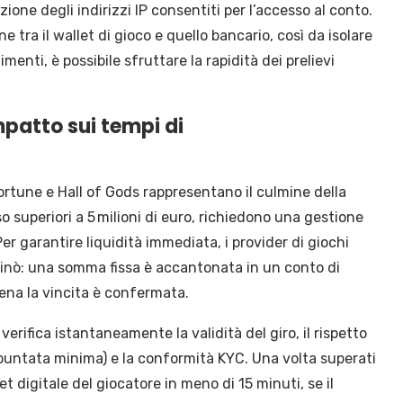
zione degli indirizzi IP consentiti per l’accesso al conto.
 tra il wallet di gioco e quello bancario, così da isolare
enti, è possibile sfruttare la rapidità dei prelievi
impatto sui tempi di
rtune e Hall of Gods rappresentano il culmine della
o superiori a 5 milioni di euro, richiedono una gestione
er garantire liquidità immediata, i provider di giochi
asinò: una somma fissa è accantonata in un conto di
ena la vincita è confermata.
verifica istantaneamente la validità del giro, il rispetto
a puntata minima) e la conformità KYC. Una volta superati
let digitale del giocatore in meno di 15 minuti, se il