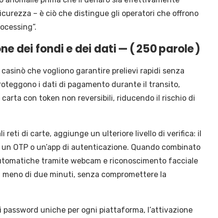
icurezza – è ciò che distingue gli operatori che offrono
rocessing”.
ne dei fondi e dei dati — ( 250 parole )
 casinò che vogliono garantire prelievi rapidi senza
proteggono i dati di pagamento durante il transito,
carta con token non reversibili, riducendo il rischio di
 reti di carte, aggiunge un ulteriore livello di verifica: il
e un OTP o un’app di autenticazione. Quando combinato
 automatiche tramite webcam e riconoscimento facciale
 in meno di due minuti, senza compromettere la
 di password uniche per ogni piattaforma, l’attivazione