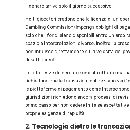
il denaro arriva solo il giorno successivo.
Molti giocatori credono che la licenza di un op
Gambling Commission) imponga obblighi di pagame
solo che i fondi siano disponibili entro un arco 
spazio a interpretazioni diverse. Inoltre, la pre
non influisce direttamente sulla velocità del pa
di settlement.
Le differenze di mercato sono altrettanto marcat
richiedono che le transazioni online siano verifi
le piattaforme di pagamento come Interac sono o
giurisdizioni richiedono ancora processi di revis
primo passo per non cadere in false aspettative 
proprie esigenze di rapidità.
2. Tecnologia dietro le transazion