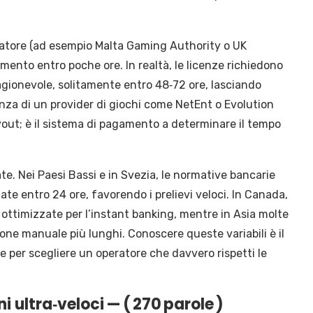
eratore (ad esempio Malta Gaming Authority o UK
nto entro poche ore. In realtà, le licenze richiedono
ragionevole, solitamente entro 48‑72 ore, lasciando
senza di un provider di giochi come NetEnt o Evolution
yout; è il sistema di pagamento a determinare il tempo
e. Nei Paesi Bassi e in Svezia, le normative bancarie
cate entro 24 ore, favorendo i prelievi veloci. In Canada,
ttimizzate per l’instant banking, mentre in Asia molte
ione manuale più lunghi. Conoscere queste variabili è il
e per scegliere un operatore che davvero rispetti le
i ultra‑veloci — ( 270 parole )