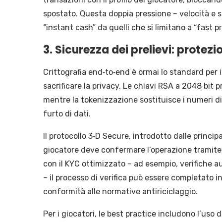
spostato. Questa doppia pressione – velocità e s
“instant cash” da quelli che si limitano a “fast p
3. Sicurezza dei prelievi: protezio
Crittografia end‑to‑end è ormai lo standard per i
sacrificare la privacy. Le chiavi RSA a 2048 bit 
mentre la tokenizzazione sostituisce i numeri di 
furto di dati.
Il protocollo 3‑D Secure, introdotto dalle principali
giocatore deve confermare l’operazione tramit
con il KYC ottimizzato – ad esempio, verifiche
– il processo di verifica può essere completato
conformità alle normative antiriciclaggio.
Per i giocatori, le best practice includono l’uso