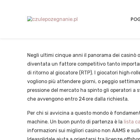
POG
Negli ultimi cinque anni il panorama dei casinò o
diventata un fattore competitivo tanto importan
di ritorno al giocatore (RTP). I giocatori high‑rol
vogliono più attendere giorni, o peggio settimane
pressione del mercato ha spinto gli operatori a s
che avvengono entro 24 ore dalla richiesta.
Per chi si avvicina a questo mondo è fondamenta
machine. Un buon punto di partenza è la
lista 
informazioni sui migliori casino non AAMS e sull
Ideasolidale aiuta a orientarsi tra licenze offsho