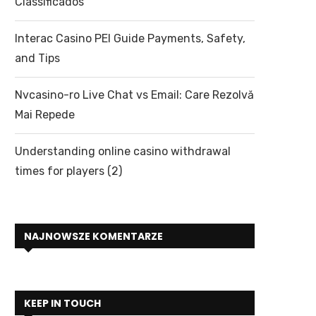
Classificados
Interac Casino PEI Guide Payments, Safety,
and Tips
Nvcasino-ro Live Chat vs Email: Care Rezolvă
Mai Repede
Understanding online casino withdrawal
times for players (2)
NAJNOWSZE KOMENTARZE
KEEP IN TOUCH