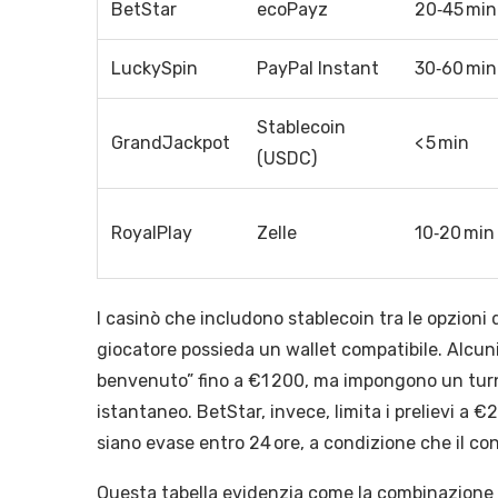
BetStar
ecoPayz
20‑45 min
LuckySpin
PayPal Instant
30‑60 min
Stablecoin
GrandJackpot
< 5 min
(USDC)
RoyalPlay
Zelle
10‑20 min
I casinò che includono stablecoin tra le opzioni 
giocatore possieda un wallet compatibile. Alcun
benvenuto” fino a €1 200, ma impongono un turno
istantaneo. BetStar, invece, limita i prelievi a 
siano evase entro 24 ore, a condizione che il cont
Questa tabella evidenzia come la combinazione 