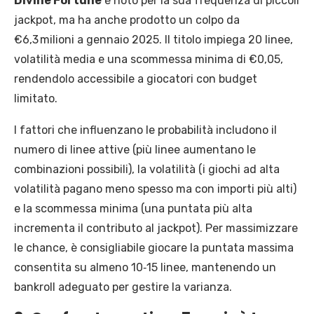
Divine Fortune
è noto per la sua frequenza di piccoli
jackpot, ma ha anche prodotto un colpo da
€6,3 milioni a gennaio 2025. Il titolo impiega 20 linee,
volatilità media e una scommessa minima di €0,05,
rendendolo accessibile a giocatori con budget
limitato.
I fattori che influenzano le probabilità includono il
numero di linee attive (più linee aumentano le
combinazioni possibili), la volatilità (i giochi ad alta
volatilità pagano meno spesso ma con importi più alti)
e la scommessa minima (una puntata più alta
incrementa il contributo al jackpot). Per massimizzare
le chance, è consigliabile giocare la puntata massima
consentita su almeno 10‑15 linee, mantenendo un
bankroll adeguato per gestire la varianza.