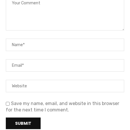
Save my name, email, and website in this browser
for the next time I comment.