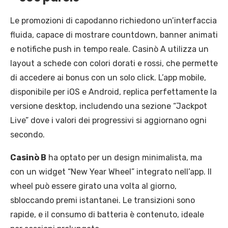
Le promozioni di capodanno richiedono un’interfaccia
fluida, capace di mostrare countdown, banner animati
e notifiche push in tempo reale. Casinò A utilizza un
layout a schede con colori dorati e rossi, che permette
di accedere ai bonus con un solo click. L’app mobile,
disponibile per iOS e Android, replica perfettamente la
versione desktop, includendo una sezione “Jackpot
Live” dove i valori dei progressivi si aggiornano ogni
secondo.
Casinò B
ha optato per un design minimalista, ma
con un widget “New Year Wheel” integrato nell’app. Il
wheel può essere girato una volta al giorno,
sbloccando premi istantanei. Le transizioni sono
rapide, e il consumo di batteria è contenuto, ideale