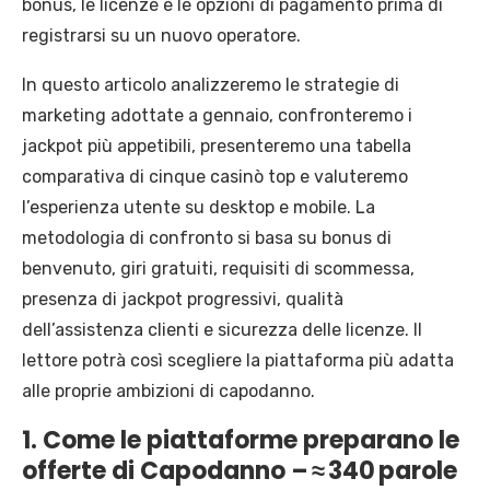
bonus, le licenze e le opzioni di pagamento prima di
registrarsi su un nuovo operatore.
In questo articolo analizzeremo le strategie di
marketing adottate a gennaio, confronteremo i
jackpot più appetibili, presenteremo una tabella
comparativa di cinque casinò top e valuteremo
l’esperienza utente su desktop e mobile. La
metodologia di confronto si basa su bonus di
benvenuto, giri gratuiti, requisiti di scommessa,
presenza di jackpot progressivi, qualità
dell’assistenza clienti e sicurezza delle licenze. Il
lettore potrà così scegliere la piattaforma più adatta
alle proprie ambizioni di capodanno.
1. Come le piattaforme preparano le
offerte di Capodanno – ≈ 340 parole