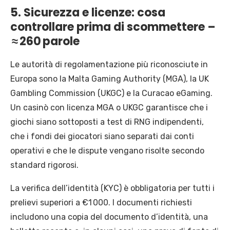
5. Sicurezza e licenze: cosa
controllare prima di scommettere –
≈ 260 parole
Le autorità di regolamentazione più riconosciute in
Europa sono la Malta Gaming Authority (MGA), la UK
Gambling Commission (UKGC) e la Curacao eGaming.
Un casinò con licenza MGA o UKGC garantisce che i
giochi siano sottoposti a test di RNG indipendenti,
che i fondi dei giocatori siano separati dai conti
operativi e che le dispute vengano risolte secondo
standard rigorosi.
La verifica dell’identità (KYC) è obbligatoria per tutti i
prelievi superiori a €1 000. I documenti richiesti
includono una copia del documento d’identità, una