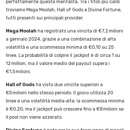
perfettamente questa mentalità. Tra i titoli più caldi
troviamo Mega Moolah, Hall of Gods e Divine Fortune,
tutti presenti sui principali provider.
Mega Moolah
ha registrato una vincita di €7,2 milioni
a gennaio 2024, grazie a una combinazione di alta
volatilità e una scommessa minima di €0,10 su 25
linee. La probabilità di colpire il jackpot è di circa 1 su
12 million, ma il valore medio del payout supera i
€1,5 milioni.
Hall of Gods
ha visto due vincite superiori a
€5 milioni nello stesso periodo. Il gioco utilizza 20
linee e una volatilità media‑alta; la scommessa minima
è €0,20, ma il jackpot può crescere fino a €8 milioni se
il pool non viene azzerato.