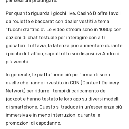
per sessioni prolungate.
Per quanto riguarda i giochi live, Casinò D offre tavoli
da roulette e baccarat con dealer vestiti a tema
“fuochi d’artificio”. Le video‑stream sono in 1080p con
opzioni di chat testuale per interagire con altri
giocatori. Tuttavia, la latenza può aumentare durante
i picchi di traffico, soprattutto sui dispositivi Android
più vecchi.
In generale, le piattaforme più performanti sono
quelle che hanno investito in CDN (Content Delivery
Network) per ridurre i tempi di caricamento dei
jackpot e hanno testato le loro app su diversi modelli
di smartphone. Questo si traduce in un’esperienza più
immersiva e in meno interruzioni durante le
promozioni di capodanno.