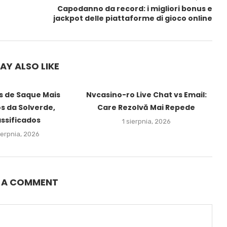
Capodanno da record: i migliori bonus e
jackpot delle piattaforme di gioco online
AY ALSO LIKE
 de Saque Mais
Nvcasino-ro Live Chat vs Email:
s da Solverde,
Care Rezolvă Mai Repede
assificados
1 sierpnia, 2026
ierpnia, 2026
E A COMMENT