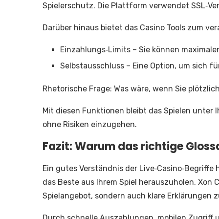
Spielerschutz. Die Plattform verwendet SSL‑Ver
Darüber hinaus bietet das Casino Tools zum v
Einzahlungs‑Limits – Sie können maximale
Selbstausschluss – Eine Option, um sich f
Rhetorische Frage: Was wäre, wenn Sie plötzlich 
Mit diesen Funktionen bleibt das Spielen unter I
ohne Risiken einzugehen.
Fazit: Warum das richtige Glos
Ein gutes Verständnis der Live‑Casino‑Begriffe 
das Beste aus Ihrem Spiel herauszuholen. Xon C
Spielangebot, sondern auch klare Erklärungen zu
Durch schnelle Auszahlungen, mobilen Zugriff