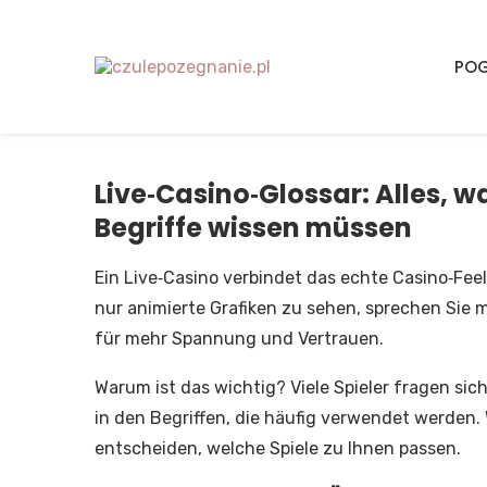
POG
Live‑Casino‑Glossar: Alles, w
Begriffe wissen müssen
Ein Live‑Casino verbindet das echte Casino‑Feel
nur animierte Grafiken zu sehen, sprechen Sie 
für mehr Spannung und Vertrauen.
Warum ist das wichtig? Viele Spieler fragen sich,
in den Begriffen, die häufig verwendet werden.
entscheiden, welche Spiele zu Ihnen passen.