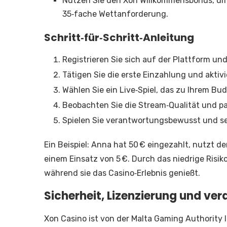
Nutzen Sie den Xon Willkommensbonus, um I
35‑fache Wettanforderung.
Schritt‑für‑Schritt‑Anleitung
Registrieren Sie sich auf der Plattform und 
Tätigen Sie die erste Einzahlung und akti
Wählen Sie ein Live‑Spiel, das zu Ihrem Bud
Beobachten Sie die Stream‑Qualität und pa
Spielen Sie verantwortungsbewusst und se
Ein Beispiel: Anna hat 50 € eingezahlt, nutzt de
einem Einsatz von 5 €. Durch das niedrige Risik
während sie das Casino‑Erlebnis genießt.
Sicherheit, Lizenzierung und ve
Xon Casino ist von der Malta Gaming Authority 