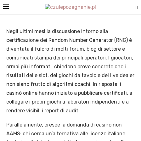
Negli ultimi mesi la discussione intorno alla
certificazione dei Random Number Generator (RNG) è
diventata il fulcro di molti forum, blog di settore e
comunicati stampa dei principali operatori. I giocatori,
ormai più informati, chiedono prove concrete che i
risultati delle slot, dei giochi da tavolo e dei live dealer
non siano frutto di algoritmi opachi. In risposta, i
casinò online hanno iniziato a pubblicare certificati, a
collegare i propri giochi a laboratori indipendenti e a
rendere visibili i report di audit.
Parallelamente, cresce la domanda di casino non
AAMS: chi cerca un’alternativa alle licenze italiane