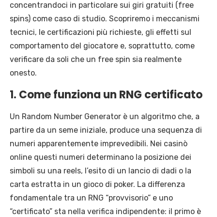
concentrandoci in particolare sui giri gratuiti (free
spins) come caso di studio. Scopriremo i meccanismi
tecnici, le certificazioni più richieste, gli effetti sul
comportamento del giocatore e, soprattutto, come
verificare da soli che un free spin sia realmente
onesto.
1. Come funziona un RNG certificato
Un Random Number Generator è un algoritmo che, a
partire da un seme iniziale, produce una sequenza di
numeri apparentemente imprevedibili. Nei casinò
online questi numeri determinano la posizione dei
simboli su una reels, l’esito di un lancio di dadi o la
carta estratta in un gioco di poker. La differenza
fondamentale tra un RNG “provvisorio” e uno
“certificato” sta nella verifica indipendente: il primo è