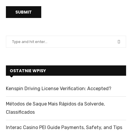
OSTATNIE WPISY
Kenspin Driving License Verification: Accepted?
Métodos de Saque Mais Rápidos da Solverde,
Classificados
Interac Casino PEI Guide Payments, Safety, and Tips