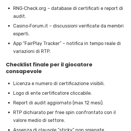
RNG‑Check.org – database di certificati e report di
audit.
Casino‑Forum.it – discussioni verificate da membri
esperti.
App “FairPlay Tracker” – notifica in tempo reale di
variazioni di RTP.
Checklist finale per il giocatore
consapevole
Licenza e numero di certificazione visibili.
Logo di ente certificatore cliccabile.
Report di audit aggiornato (max 12 mesi).
RTP dichiarato per free spin confrontato con il
valore medio di settore.
Assenza di clausole “sticky” non spiegate.