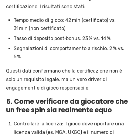
certificazione. I risultati sono stati:
Tempo medio di gioco: 42 min (certificato) vs.
31 min (non certificato)
Tasso di deposito post‑bonus: 23 % vs. 14 %
Segnalazioni di comportamento a rischio: 2 % vs.
5 %
Questi dati confermano che la certificazione non è
solo un requisito legale, ma un vero driver di
engagement e di gioco responsabile.
5. Come verificare da giocatore che
un free spin sia realmente equo
Controllare la licenza: il gioco deve riportare una
licenza valida (es. MGA, UKGC) e il numero di