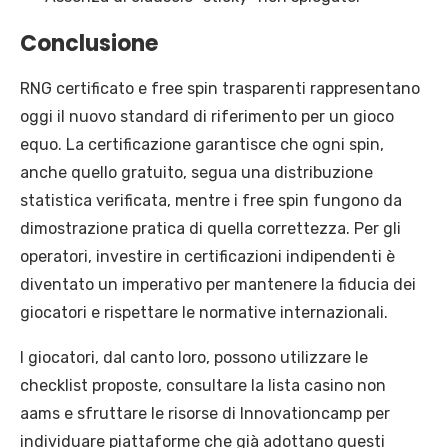
Conclusione
RNG certificato e free spin trasparenti rappresentano
oggi il nuovo standard di riferimento per un gioco
equo. La certificazione garantisce che ogni spin,
anche quello gratuito, segua una distribuzione
statistica verificata, mentre i free spin fungono da
dimostrazione pratica di quella correttezza. Per gli
operatori, investire in certificazioni indipendenti è
diventato un imperativo per mantenere la fiducia dei
giocatori e rispettare le normative internazionali.
I giocatori, dal canto loro, possono utilizzare le
checklist proposte, consultare la lista casino non
aams e sfruttare le risorse di Innovationcamp per
individuare piattaforme che già adottano questi