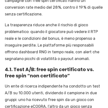
campagne con free spin certificati hanno un
conversion rate medio del 28 %, contro il 19 % di quelle
senza certificazione.
La trasparenza riduce anche il rischio di gioco
problematico: quando il giocatore può vedere il RTP
reale e le condizioni del bonus, è meno propenso a
inseguire perdite. Le piattaforme più responsabili
offrono dashboard RNG in tempo reale, con alert che
segnalano picchi di volatilità o payout anomali.
4.1. Test A/B: free spin certificato vs.
free spin “non certificato”
Un ente di ricerca indipendente ha condotto un test
A/B su 10.000 utenti, dividendo il campione in due
gruppi: uno ha ricevuto free spin da un gioco con
certificazione eCOGRA, l’altro da un gioco senza