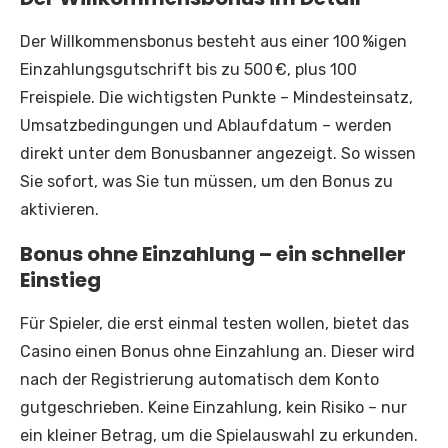
Der Willkommensbonus besteht aus einer 100 %igen
Einzahlungsgutschrift bis zu 500 €, plus 100
Freispiele. Die wichtigsten Punkte – Mindesteinsatz,
Umsatzbedingungen und Ablaufdatum – werden
direkt unter dem Bonusbanner angezeigt. So wissen
Sie sofort, was Sie tun müssen, um den Bonus zu
aktivieren.
Bonus ohne Einzahlung – ein schneller
Einstieg
Für Spieler, die erst einmal testen wollen, bietet das
Casino einen Bonus ohne Einzahlung an. Dieser wird
nach der Registrierung automatisch dem Konto
gutgeschrieben. Keine Einzahlung, kein Risiko – nur
ein kleiner Betrag, um die Spielauswahl zu erkunden.