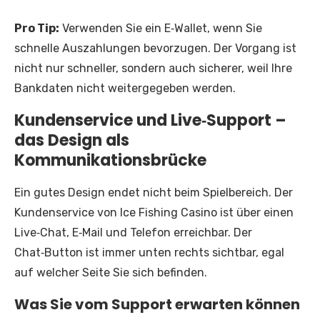
Pro Tip:
Verwenden Sie ein E‑Wallet, wenn Sie
schnelle Auszahlungen bevorzugen. Der Vorgang ist
nicht nur schneller, sondern auch sicherer, weil Ihre
Bankdaten nicht weitergegeben werden.
Kundenservice und Live‑Support –
das Design als
Kommunikationsbrücke
Ein gutes Design endet nicht beim Spielbereich. Der
Kundenservice von Ice Fishing Casino ist über einen
Live‑Chat, E‑Mail und Telefon erreichbar. Der
Chat‑Button ist immer unten rechts sichtbar, egal
auf welcher Seite Sie sich befinden.
Was Sie vom Support erwarten können