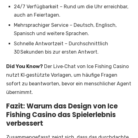
24/7 Verfügbarkeit – Rund um die Uhr erreichbar,
auch an Feiertagen.
Mehrsprachiger Service – Deutsch, Englisch,
Spanisch und weitere Sprachen.
Schnelle Antwortzeit – Durchschnittlich
30 Sekunden bis zur ersten Antwort.
Did You Know?
Der Live‑Chat von Ice Fishing Casino
nutzt KI‑gestützte Vorlagen, um häufige Fragen
sofort zu beantworten, bevor ein menschlicher Agent
übernimmt.
Fazit: Warum das Design von Ice
Fishing Casino das Spielerlebnis
verbessert
Zusammengefasst zeigt sich, dass das durchdachte