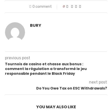
0 comment
0
BURY
previous post
Tournois de casino et chasse aux bonus :
comment la régulation a transformé le jeu
responsable pendant le Black Friday
next post
Do You Owe Tax on ESC Withdrawals?
YOU MAY ALSO LIKE