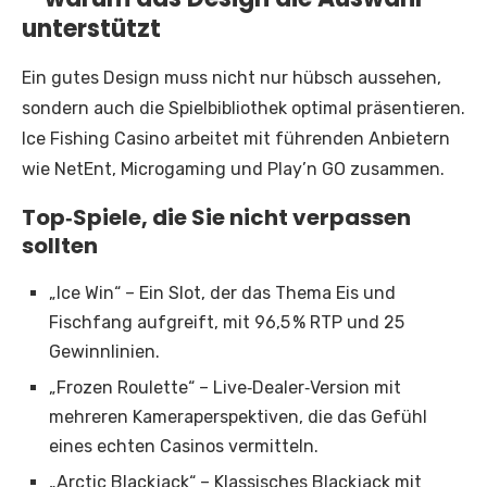
unterstützt
Ein gutes Design muss nicht nur hübsch aussehen,
sondern auch die Spielbibliothek optimal präsentieren.
Ice Fishing Casino arbeitet mit führenden Anbietern
wie NetEnt, Microgaming und Play’n GO zusammen.
Top‑Spiele, die Sie nicht verpassen
sollten
„Ice Win“ – Ein Slot, der das Thema Eis und
Fischfang aufgreift, mit 96,5 % RTP und 25
Gewinnlinien.
„Frozen Roulette“ – Live‑Dealer‑Version mit
mehreren Kameraperspektiven, die das Gefühl
eines echten Casinos vermitteln.
„Arctic Blackjack“ – Klassisches Blackjack mit