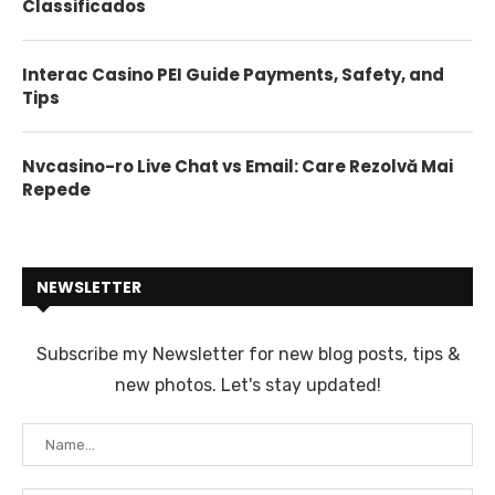
Classificados
Interac Casino PEI Guide Payments, Safety, and
Tips
Nvcasino-ro Live Chat vs Email: Care Rezolvă Mai
Repede
NEWSLETTER
Subscribe my Newsletter for new blog posts, tips &
new photos. Let's stay updated!