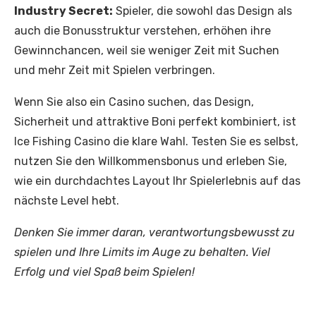
Industry Secret:
Spieler, die sowohl das Design als
auch die Bonusstruktur verstehen, erhöhen ihre
Gewinnchancen, weil sie weniger Zeit mit Suchen
und mehr Zeit mit Spielen verbringen.
Wenn Sie also ein Casino suchen, das Design,
Sicherheit und attraktive Boni perfekt kombiniert, ist
Ice Fishing Casino die klare Wahl. Testen Sie es selbst,
nutzen Sie den Willkommensbonus und erleben Sie,
wie ein durchdachtes Layout Ihr Spielerlebnis auf das
nächste Level hebt.
Denken Sie immer daran, verantwortungsbewusst zu
spielen und Ihre Limits im Auge zu behalten. Viel
Erfolg und viel Spaß beim Spielen!