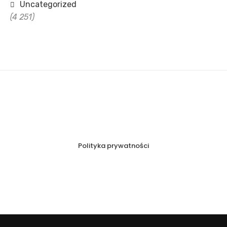
Uncategorized
(4 251)
Polityka prywatności