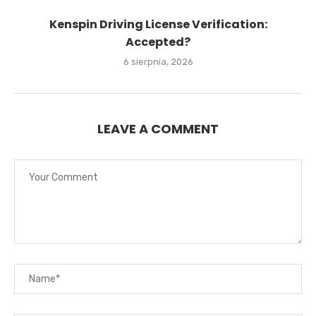
Kenspin Driving License Verification:
Accepted?
6 sierpnia, 2026
LEAVE A COMMENT