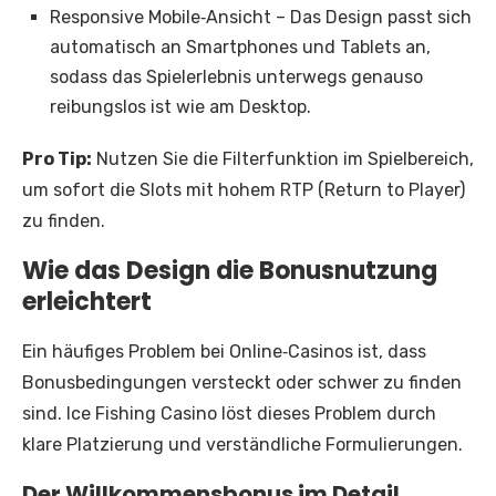
Responsive Mobile‑Ansicht – Das Design passt sich
automatisch an Smartphones und Tablets an,
sodass das Spielerlebnis unterwegs genauso
reibungslos ist wie am Desktop.
Pro Tip:
Nutzen Sie die Filterfunktion im Spielbereich,
um sofort die Slots mit hohem RTP (Return to Player)
zu finden.
Wie das Design die Bonusnutzung
erleichtert
Ein häufiges Problem bei Online‑Casinos ist, dass
Bonusbedingungen versteckt oder schwer zu finden
sind. Ice Fishing Casino löst dieses Problem durch
klare Platzierung und verständliche Formulierungen.
Der Willkommensbonus im Detail