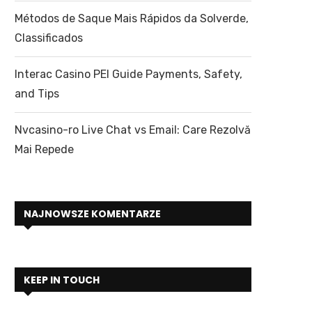
Métodos de Saque Mais Rápidos da Solverde,
Classificados
Interac Casino PEI Guide Payments, Safety,
and Tips
Nvcasino-ro Live Chat vs Email: Care Rezolvă
Mai Repede
NAJNOWSZE KOMENTARZE
KEEP IN TOUCH