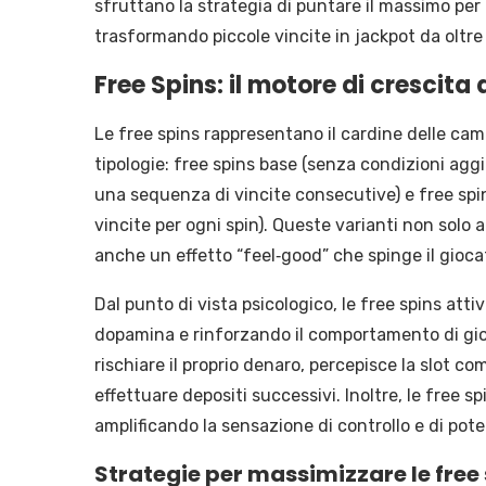
sfruttano la strategia di puntare il massimo per 
trasformando piccole vincite in jackpot da oltre
Free Spins: il motore di crescita 
Le free spins rappresentano il cardine delle ca
tipologie: free spins base (senza condizioni agg
una sequenza di vincite consecutive) e free spin
vincite per ogni spin). Queste varianti non solo
anche un effetto “feel‑good” che spinge il gioc
Dal punto di vista psicologico, le free spins att
dopamina e rinforzando il comportamento di gio
rischiare il proprio denaro, percepisce la slot c
effettuare depositi successivi. Inoltre, le free s
amplificando la sensazione di controllo e di poten
Strategie per massimizzare le free