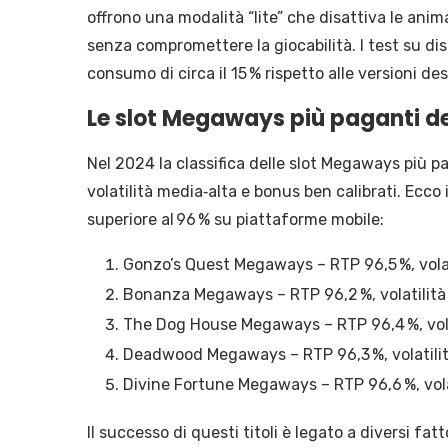
offrono una modalità “lite” che disattiva le anim
senza compromettere la giocabilità. I test su di
consumo di circa il 15 % rispetto alle versioni de
Le slot Megaways più paganti del
Nel 2024 la classifica delle slot Megaways più 
volatilità media‑alta e bonus ben calibrati. Ecc
superiore al 96 % su piattaforme mobile:
Gonzo’s Quest Megaways – RTP 96,5 %, volati
Bonanza Megaways – RTP 96,2 %, volatilità 
The Dog House Megaways – RTP 96,4 %, volati
Deadwood Megaways – RTP 96,3 %, volatilità
Divine Fortune Megaways – RTP 96,6 %, vola
Il successo di questi titoli è legato a diversi fatt