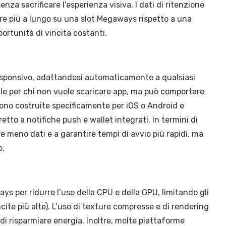
enza sacrificare l’esperienza visiva. I dati di ritenzione
re più a lungo su una slot Megaways rispetto a una
pportunità di vincita costanti.
responsivo, adattandosi automaticamente a qualsiasi
le per chi non vuole scaricare app, ma può comportare
, sono costruite specificamente per iOS o Android e
etto a notifiche push e wallet integrati. In termini di
meno dati e a garantire tempi di avvio più rapidi, ma
o.
ys per ridurre l’uso della CPU e della GPU, limitando gli
ncite più alte). L’uso di texture compresse e di rendering
di risparmiare energia. Inoltre, molte piattaforme