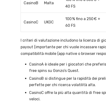
CasinoB
Malta
40 FS
100 % fino a 250 € +
CasinoC
UKGC
60 FS
I criteri di valutazione includono la licenza di g
payout (importante per chi vuole incassare rapid
compatibilità mobile (app native o browser respo
CasinoA è ideale per i giocatori che preferi
free spins su Gonzo’s Quest.
CasinoB si distingue per la rapidità dei pre
perfette per chi ricerca volatilità alta.
CasinoC offre la più alta quantità di free spi
veloci.