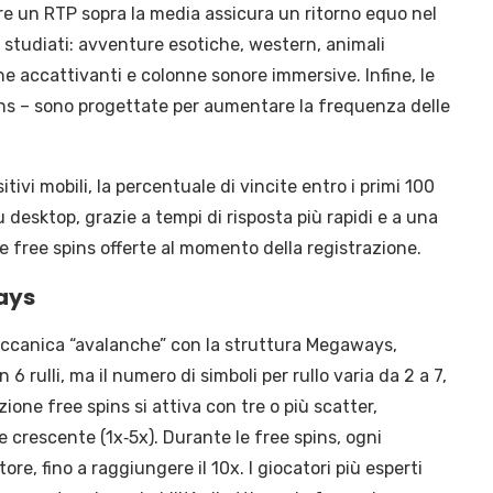
tre un RTP sopra la media assicura un ritorno equo nel
 studiati: avventure esotiche, western, animali
he accattivanti e colonne sonore immersive. Infine, le
pins – sono progettate per aumentare la frequenza delle
ivi mobili, la percentuale di vincite entro i primi 100
su desktop, grazie a tempi di risposta più rapidi e a una
le free spins offerte al momento della registrazione.
ays
canica “avalanche” con la struttura Megaways,
 rulli, ma il numero di simboli per rullo varia da 2 a 7,
ione free spins si attiva con tre o più scatter,
e crescente (1x‑5x). Durante le free spins, ogni
re, fino a raggiungere il 10x. I giocatori più esperti