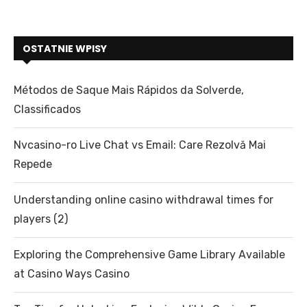
OSTATNIE WPISY
Métodos de Saque Mais Rápidos da Solverde,
Classificados
Nvcasino-ro Live Chat vs Email: Care Rezolvă Mai
Repede
Understanding online casino withdrawal times for
players (2)
Exploring the Comprehensive Game Library Available
at Casino Ways Casino