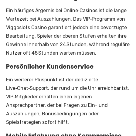
Ein häufiges Ärgernis bei Online‑Casinos ist die lange
Wartezeit bei Auszahlungen. Das VIP‑Programm von
Viggoslots Casino garantiert jedoch eine bevorzugte
Bearbeitung. Spieler der oberen Stufen erhalten ihre
Gewinne innerhalb von 24 Stunden, während reguläre
Nutzer oft 48 Stunden warten müssen.
Persönlicher Kundenservice
Ein weiterer Pluspunkt ist der dedizierte
Live‑Chat‑Support, der rund um die Uhr erreichbar ist.
VIP‑Mitglieder erhalten einen eigenen
Ansprechpartner, der bei Fragen zu Ein- und
Auszahlungen, Bonusbedingungen oder
Spielstrategien sofort hilft.
Mobile Erfahrung ohne Kompromisse