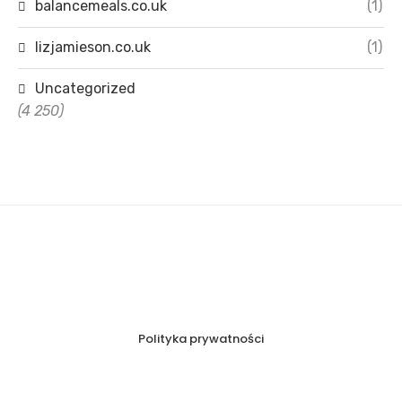
balancemeals.co.uk
(1)
lizjamieson.co.uk
(1)
Uncategorized
(4 250)
Polityka prywatności