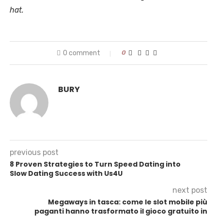
hat.
0 comment
0
BURY
previous post
8 Proven Strategies to Turn Speed Dating into
Slow Dating Success with Us4U
next post
Megaways in tasca: come le slot mobile più
paganti hanno trasformato il gioco gratuito in