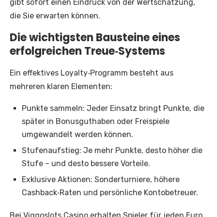
gibt sofort einen Eindruck von der Wertschätzung,
die Sie erwarten können.
Die wichtigsten Bausteine eines
erfolgreichen Treue‑Systems
Ein effektives Loyalty‑Programm besteht aus
mehreren klaren Elementen:
Punkte sammeln: Jeder Einsatz bringt Punkte, die
später in Bonusguthaben oder Freispiele
umgewandelt werden können.
Stufenaufstieg: Je mehr Punkte, desto höher die
Stufe – und desto bessere Vorteile.
Exklusive Aktionen: Sonderturniere, höhere
Cashback‑Raten und persönliche Kontobetreuer.
Bei Viggoslots Casino erhalten Spieler für jeden Euro,