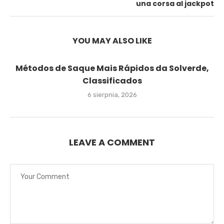
una corsa al jackpot
YOU MAY ALSO LIKE
Métodos de Saque Mais Rápidos da Solverde,
Classificados
6 sierpnia, 2026
LEAVE A COMMENT