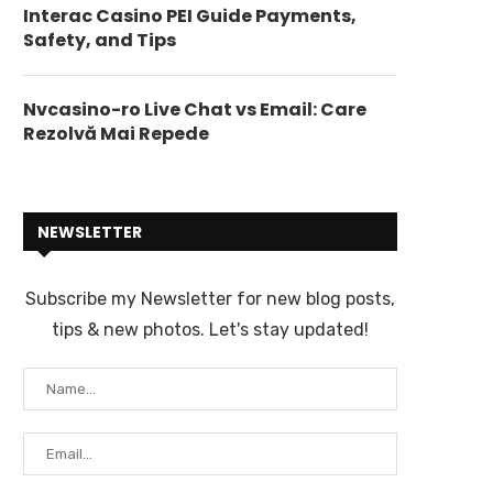
Interac Casino PEI Guide Payments,
Safety, and Tips
Nvcasino-ro Live Chat vs Email: Care
Rezolvă Mai Repede
NEWSLETTER
Subscribe my Newsletter for new blog posts,
tips & new photos. Let's stay updated!