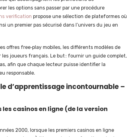
er les options sans passer par une procédure
ns verification
propose une sélection de plateformes où
 ainsi un premier pas sécurisé dans l’univers du jeu en
s offres free‑play mobiles, les différents modèles de
 les joueurs français. Le but : fournir un guide complet,
s, afin que chaque lecteur puisse identifier la
jeu responsable.
elle d’apprentissage incontournable –
 les casinos en ligne (de la version
nnées 2000, lorsque les premiers casinos en ligne