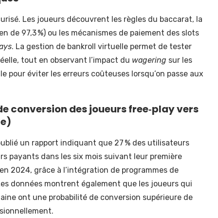
curisé. Les joueurs découvrent les règles du baccarat, la
en de 97,3 %) ou les mécanismes de paiement des slots
ays
. La gestion de bankroll virtuelle permet de tester
réelle, tout en observant l’impact du
wagering
sur les
le pour éviter les erreurs coûteuses lorsqu’on passe aux
de conversion des joueurs free‑play vers
ce)
ublié un rapport indiquant que 27 % des utilisateurs
rs payants dans les six mois suivant leur première
en 2024, grâce à l’intégration de programmes de
 Les données montrent également que les joueurs qui
maine ont une probabilité de conversion supérieure de
asionnellement.