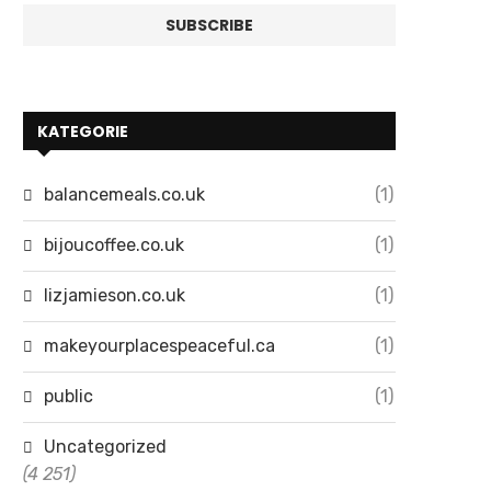
KATEGORIE
balancemeals.co.uk
(1)
bijoucoffee.co.uk
(1)
lizjamieson.co.uk
(1)
makeyourplacespeaceful.ca
(1)
public
(1)
Uncategorized
(4 251)