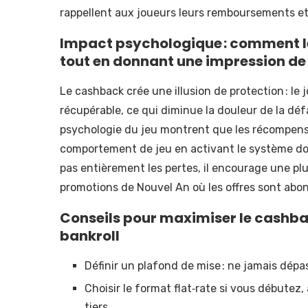
rappellent aux joueurs leurs remboursements et 
Impact psychologique : comment l
tout en donnant une impression de 
Le cashback crée une illusion de protection : l
récupérable, ce qui diminue la douleur de la dé
psychologie du jeu montrent que les récompens
comportement de jeu en activant le système do
pas entièrement les pertes, il encourage une p
promotions de Nouvel An où les offres sont abo
Conseils pour maximiser le cashb
bankroll
Définir un plafond de mise : ne jamais dépas
Choisir le format flat‑rate si vous débutez,
tiers.