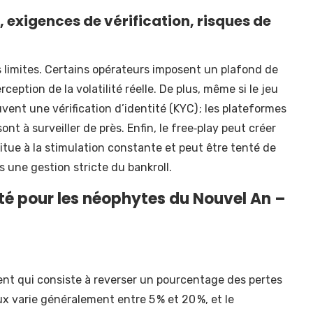
e, exigences de vérification, risques de
 limites. Certains opérateurs imposent un plafond de
rception de la volatilité réelle. De plus, même si le jeu
vent une vérification d’identité (KYC) ; les plateformes
nt à surveiller de près. Enfin, le free‑play peut créer
tue à la stimulation constante et peut être tenté de
 une gestion stricte du bankroll.
ité pour les néophytes du Nouvel An –
t qui consiste à reverser un pourcentage des pertes
x varie généralement entre 5 % et 20 %, et le