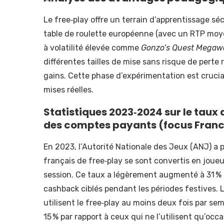
Le free‑play offre un terrain d’apprentissage sé
table de roulette européenne (avec un RTP moy
à volatilité élevée comme
Gonzo’s Quest Megaw
différentes tailles de mise sans risque de perte 
gains. Cette phase d’expérimentation est crucia
mises réelles.
Statistiques 2023‑2024 sur le taux 
des comptes payants (focus Fran
En 2023, l’Autorité Nationale des Jeux (ANJ) a p
français de free‑play se sont convertis en joueu
session. Ce taux a légèrement augmenté à 31 % 
cashback ciblés pendant les périodes festives.
utilisent le free‑play au moins deux fois par se
15 % par rapport à ceux qui ne l’utilisent qu’occ