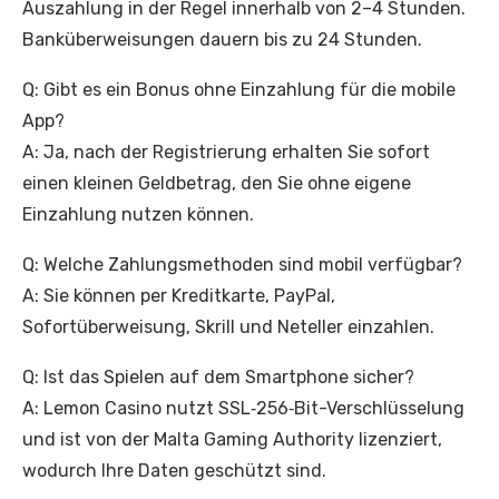
Auszahlung in der Regel innerhalb von 2–4 Stunden.
Banküberweisungen dauern bis zu 24 Stunden.
Q: Gibt es ein Bonus ohne Einzahlung für die mobile
App?
A: Ja, nach der Registrierung erhalten Sie sofort
einen kleinen Geldbetrag, den Sie ohne eigene
Einzahlung nutzen können.
Q: Welche Zahlungsmethoden sind mobil verfügbar?
A: Sie können per Kreditkarte, PayPal,
Sofortüberweisung, Skrill und Neteller einzahlen.
Q: Ist das Spielen auf dem Smartphone sicher?
A: Lemon Casino nutzt SSL‑256‑Bit-Verschlüsselung
und ist von der Malta Gaming Authority lizenziert,
wodurch Ihre Daten geschützt sind.