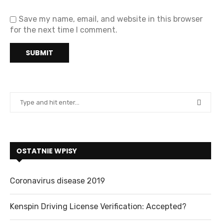
Save my name, email, and website in this browser
for the next time I comment.
OSTATNIE WPISY
Coronavirus disease 2019
Kenspin Driving License Verification: Accepted?