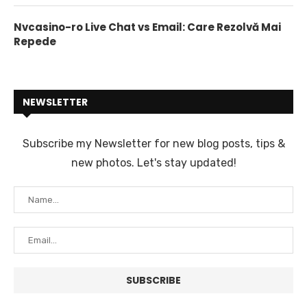
Nvcasino-ro Live Chat vs Email: Care Rezolvă Mai
Repede
NEWSLETTER
Subscribe my Newsletter for new blog posts, tips &
new photos. Let's stay updated!