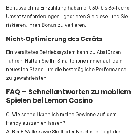
Bonusse ohne Einzahlung haben oft 30‑ bis 35‑fache
Umsatzanforderungen. Ignorieren Sie diese, und Sie
riskieren, Ihren Bonus zu verlieren.
Nicht‑Optimierung des Geräts
Ein veraltetes Betriebssystem kann zu Abstürzen
führen. Halten Sie Ihr Smartphone immer auf dem
neuesten Stand, um die bestmögliche Performance
zu gewährleisten.
FAQ – Schnellantworten zu mobilem
Spielen bei Lemon Casino
Q: Wie schnell kann ich meine Gewinne auf dem
Handy auszahlen lassen?
A: Bei E‑Wallets wie Skrill oder Neteller erfolgt die