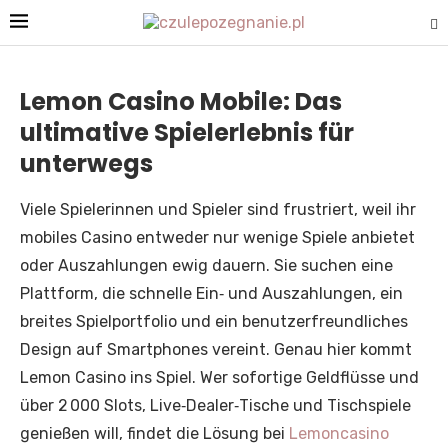
Lemon Casino Mobile: Das
ultimative Spielerlebnis für
unterwegs
Viele Spielerinnen und Spieler sind frustriert, weil ihr
mobiles Casino entweder nur wenige Spiele anbietet
oder Auszahlungen ewig dauern. Sie suchen eine
Plattform, die schnelle Ein‑ und Auszahlungen, ein
breites Spielportfolio und ein benutzerfreundliches
Design auf Smartphones vereint. Genau hier kommt
Lemon Casino ins Spiel. Wer sofortige Geldflüsse und
über 2 000 Slots, Live‑Dealer‑Tische und Tischspiele
genießen will, findet die Lösung bei
Lemoncasino