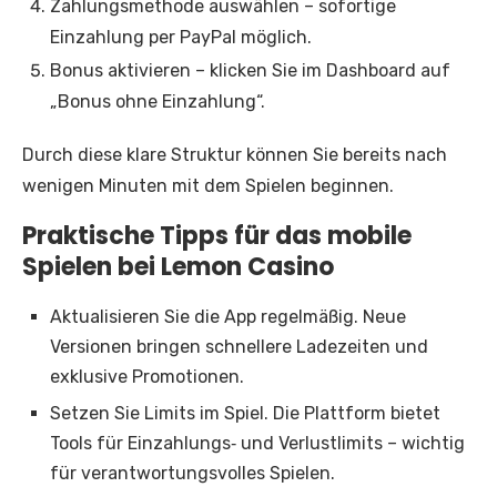
Zahlungsmethode auswählen – sofortige
Einzahlung per PayPal möglich.
Bonus aktivieren – klicken Sie im Dashboard auf
„Bonus ohne Einzahlung“.
Durch diese klare Struktur können Sie bereits nach
wenigen Minuten mit dem Spielen beginnen.
Praktische Tipps für das mobile
Spielen bei Lemon Casino
Aktualisieren Sie die App regelmäßig. Neue
Versionen bringen schnellere Ladezeiten und
exklusive Promotionen.
Setzen Sie Limits im Spiel. Die Plattform bietet
Tools für Einzahlungs‑ und Verlustlimits – wichtig
für verantwortungsvolles Spielen.