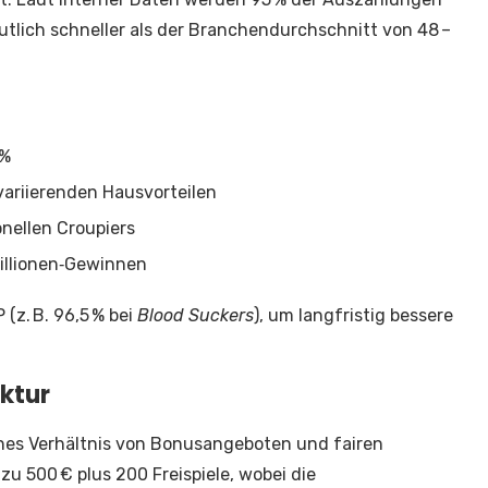
utlich schneller als der Branchendurchschnitt von 48 –
 %
 variierenden Hausvorteilen
onellen Croupiers
Millionen‑Gewinnen
(z. B. 96,5 % bei
Blood Suckers
), um langfristig bessere
ktur
es Verhältnis von Bonusangeboten und fairen
u 500 € plus 200 Freispiele, wobei die