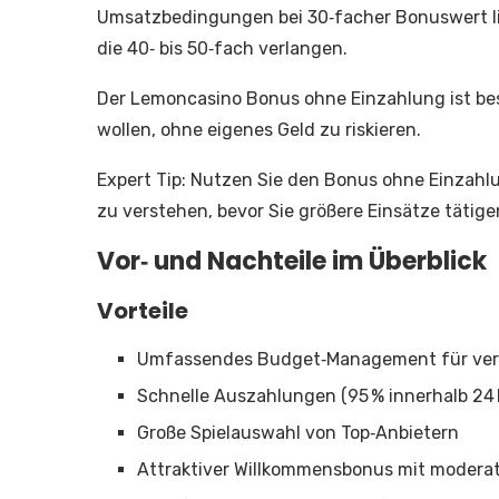
Umsatzbedingungen bei 30‑facher Bonuswert lieg
die 40‑ bis 50‑fach verlangen.
Der Lemoncasino Bonus ohne Einzahlung ist beson
wollen, ohne eigenes Geld zu riskieren.
Expert Tip: Nutzen Sie den Bonus ohne Einzahlu
zu verstehen, bevor Sie größere Einsätze tätige
Vor‑ und Nachteile im Überblick
Vorteile
Umfassendes Budget‑Management für vera
Schnelle Auszahlungen (95 % innerhalb 24 
Große Spielauswahl von Top‑Anbietern
Attraktiver Willkommensbonus mit moder