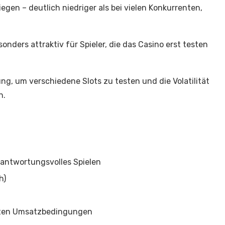
en – deutlich niedriger als bei vielen Konkurrenten,
ders attraktiv für Spieler, die das Casino erst testen
ng, um verschiedene Slots zu testen und die Volatilität
n.
ntwortungsvolles Spielen
h)
aten Umsatzbedingungen