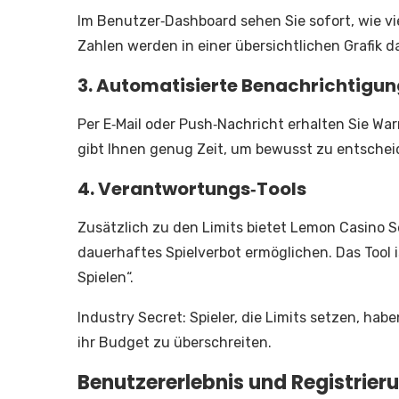
Im Benutzer‑Dashboard sehen Sie sofort, wie vi
Zahlen werden in einer übersichtlichen Grafik d
3. Automatisierte Benachrichtigu
Per E‑Mail oder Push‑Nachricht erhalten Sie War
gibt Ihnen genug Zeit, um bewusst zu entscheid
4. Verantwortungs‑Tools
Zusätzlich zu den Limits bietet Lemon Casino S
dauerhaftes Spielverbot ermöglichen. Das Tool i
Spielen“.
Industry Secret: Spieler, die Limits setzen, hab
ihr Budget zu überschreiten.
Benutzererlebnis und Registrier