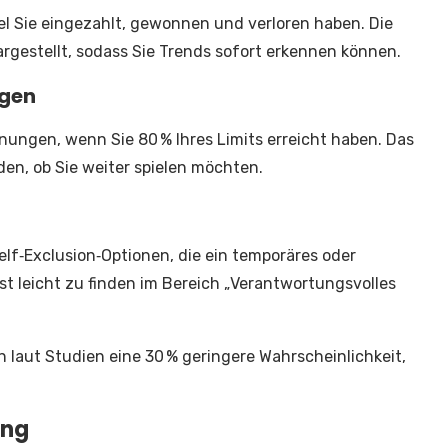
el Sie eingezahlt, gewonnen und verloren haben. Die
argestellt, sodass Sie Trends sofort erkennen können.
ngen
nungen, wenn Sie 80 % Ihres Limits erreicht haben. Das
en, ob Sie weiter spielen möchten.
elf‑Exclusion‑Optionen, die ein temporäres oder
st leicht zu finden im Bereich „Verantwortungsvolles
en laut Studien eine 30 % geringere Wahrscheinlichkeit,
ung