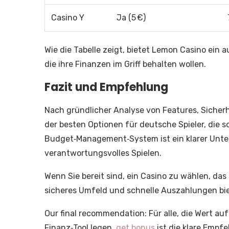
Casino Y
Ja (5 €)
Wie die Tabelle zeigt, bietet Lemon Casino ein
die ihre Finanzen im Griff behalten wollen.
Fazit und Empfehlung
Nach gründlicher Analyse von Features, Sicherh
der besten Optionen für deutsche Spieler, die s
Budget‑Management‑System ist ein klarer Unter
verantwortungsvolles Spielen.
Wenn Sie bereit sind, ein Casino zu wählen, das
sicheres Umfeld und schnelle Auszahlungen biet
Our final recommendation: Für alle, die Wert au
Finanz‑Tool legen,
get bonus
ist die klare Empf