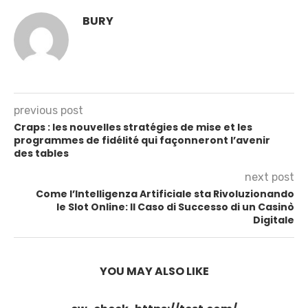
BURY
previous post
Craps : les nouvelles stratégies de mise et les
programmes de fidélité qui façonneront l’avenir
des tables
next post
Come l’Intelligenza Artificiale sta Rivoluzionando
le Slot Online: Il Caso di Successo di un Casinò
Digitale
YOU MAY ALSO LIKE