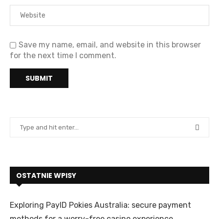
Save my name, email, and website in this browser
for the next time I comment.
OSTATNIE WPISY
Exploring PayID Pokies Australia: secure payment
methods for a worry-free casino experience