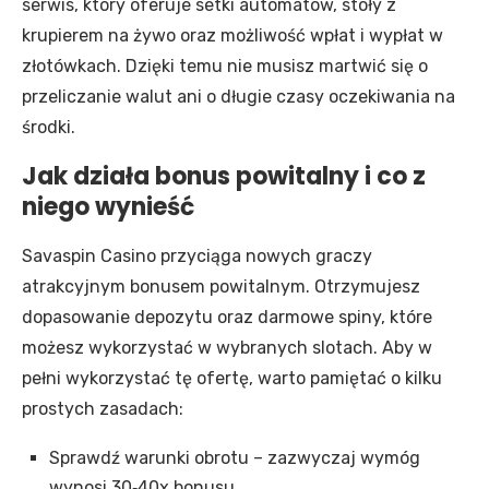
serwis, który oferuje setki automatów, stoły z
krupierem na żywo oraz możliwość wpłat i wypłat w
złotówkach. Dzięki temu nie musisz martwić się o
przeliczanie walut ani o długie czasy oczekiwania na
środki.
Jak działa bonus powitalny i co z
niego wynieść
Savaspin Casino przyciąga nowych graczy
atrakcyjnym bonusem powitalnym. Otrzymujesz
dopasowanie depozytu oraz darmowe spiny, które
możesz wykorzystać w wybranych slotach. Aby w
pełni wykorzystać tę ofertę, warto pamiętać o kilku
prostych zasadach:
Sprawdź warunki obrotu – zazwyczaj wymóg
wynosi 30‑40x bonusu.