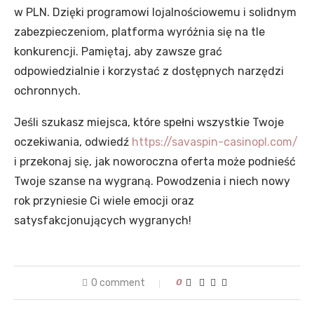
w PLN. Dzięki programowi lojalnościowemu i solidnym
zabezpieczeniom, platforma wyróżnia się na tle
konkurencji. Pamiętaj, aby zawsze grać
odpowiedzialnie i korzystać z dostępnych narzędzi
ochronnych.
Jeśli szukasz miejsca, które spełni wszystkie Twoje
oczekiwania, odwiedź
https://savaspin-casinopl.com/
i przekonaj się, jak noworoczna oferta może podnieść
Twoje szanse na wygraną. Powodzenia i niech nowy
rok przyniesie Ci wiele emocji oraz
satysfakcjonujących wygranych!
0 comment
0