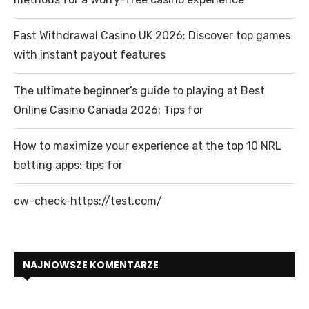
Fast Withdrawal Casino UK 2026: Discover top games
with instant payout features
The ultimate beginner’s guide to playing at Best
Online Casino Canada 2026: Tips for
How to maximize your experience at the top 10 NRL
betting apps: tips for
cw-check-https://test.com/
NAJNOWSZE KOMENTARZE