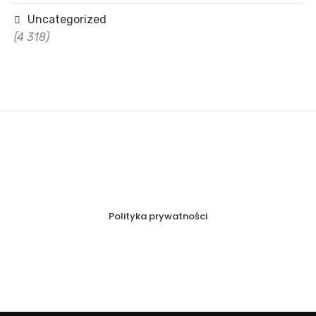
Uncategorized
(4 318)
Polityka prywatności