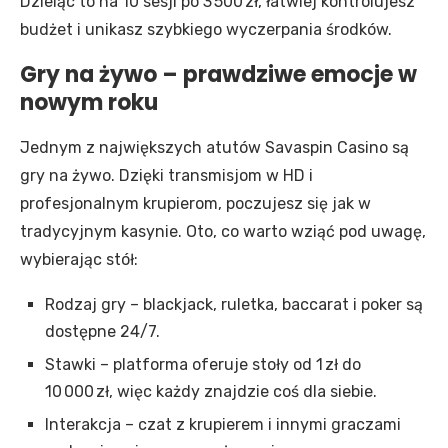
Dzieląc to na 10 sesji po 3 500 zł, łatwiej kontrolujesz
budżet i unikasz szybkiego wyczerpania środków.
Gry na żywo – prawdziwe emocje w
nowym roku
Jednym z największych atutów Savaspin Casino są
gry na żywo. Dzięki transmisjom w HD i
profesjonalnym krupierom, poczujesz się jak w
tradycyjnym kasynie. Oto, co warto wziąć pod uwagę,
wybierając stół:
Rodzaj gry – blackjack, ruletka, baccarat i poker są
dostępne 24/7.
Stawki – platforma oferuje stoły od 1 zł do
10 000 zł, więc każdy znajdzie coś dla siebie.
Interakcja – czat z krupierem i innymi graczami