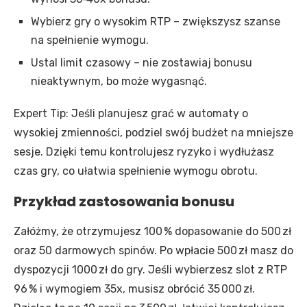
Wybierz gry o wysokim RTP – zwiększysz szanse
na spełnienie wymogu.
Ustal limit czasowy – nie zostawiaj bonusu
nieaktywnym, bo może wygasnąć.
Expert Tip: Jeśli planujesz grać w automaty o
wysokiej zmienności, podziel swój budżet na mniejsze
sesje. Dzięki temu kontrolujesz ryzyko i wydłużasz
czas gry, co ułatwia spełnienie wymogu obrotu.
Przykład zastosowania bonusu
Załóżmy, że otrzymujesz 100 % dopasowanie do 500 zł
oraz 50 darmowych spinów. Po wpłacie 500 zł masz do
dyspozycji 1000 zł do gry. Jeśli wybierzesz slot z RTP
96 % i wymogiem 35x, musisz obrócić 35 000 zł.