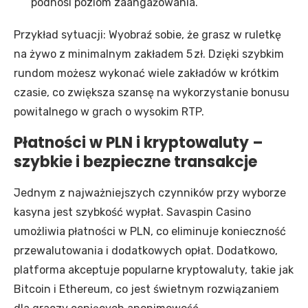
podnosi poziom zaangażowania.
Przykład sytuacji: Wyobraź sobie, że grasz w ruletkę
na żywo z minimalnym zakładem 5 zł. Dzięki szybkim
rundom możesz wykonać wiele zakładów w krótkim
czasie, co zwiększa szansę na wykorzystanie bonusu
powitalnego w grach o wysokim RTP.
Płatności w PLN i kryptowaluty –
szybkie i bezpieczne transakcje
Jednym z najważniejszych czynników przy wyborze
kasyna jest szybkość wypłat. Savaspin Casino
umożliwia płatności w PLN, co eliminuje konieczność
przewalutowania i dodatkowych opłat. Dodatkowo,
platforma akceptuje popularne kryptowaluty, takie jak
Bitcoin i Ethereum, co jest świetnym rozwiązaniem