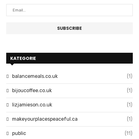
KATEGORIE
balancemeals.co.uk
(1)
bijoucoffee.co.uk
(1)
lizjamieson.co.uk
(1)
makeyourplacespeaceful.ca
(1)
public
(11)