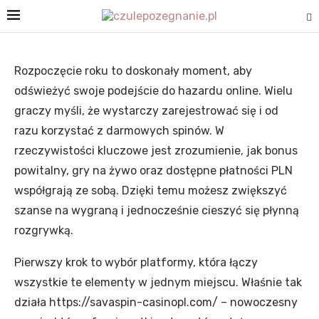
Rozpoczęcie roku to doskonały moment, aby
odświeżyć swoje podejście do hazardu online. Wielu
graczy myśli, że wystarczy zarejestrować się i od
razu korzystać z darmowych spinów. W
rzeczywistości kluczowe jest zrozumienie, jak bonus
powitalny, gry na żywo oraz dostępne płatności PLN
współgrają ze sobą. Dzięki temu możesz zwiększyć
szanse na wygraną i jednocześnie cieszyć się płynną
rozgrywką.
Pierwszy krok to wybór platformy, która łączy
wszystkie te elementy w jednym miejscu. Właśnie tak
działa https://savaspin-casinopl.com/ – nowoczesny