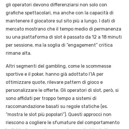
gli operatori devono differenziarsi non solo con
grafiche spettacolari, ma anche con la capacità di
mantenere il giocatore sul sito più a lungo. I dati di
mercato mostrano che il tempo medio di permanenza
su una piattaforma di slot è passato da 12 a 18 minuti
per sessione, ma la soglia di “engagement” critica
rimane alta.
Altri segmenti del gambling, come le scommesse
sportive e il poker, hanno già adottato l’IA per
ottimizzare quote, rilevare pattern di gioco e
personalizzare le offerte. Gli operatori di slot, però, si
sono affidati per troppo tempo a sistemi di
raccomandazione basati su regole statiche (es.
“mostra le slot più popolari”). Questi approcci non
riescono a cogliere le sfumature del comportamento