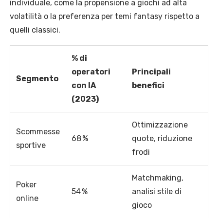
individuale, come la propensione a giochi ad alta
volatilità o la preferenza per temi fantasy rispetto a
quelli classici.
% di
operatori
Principali
Segmento
con IA
benefici
(2023)
Ottimizzazione
Scommesse
68 %
quote, riduzione
sportive
frodi
Matchmaking,
Poker
54 %
analisi stile di
online
gioco