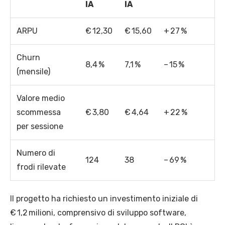
IA
IA
ARPU
€ 12,30
€ 15,60
+ 27 %
Churn
8,4 %
7,1 %
– 15 %
(mensile)
Valore medio
scommessa
€ 3,80
€ 4,64
+ 22 %
per sessione
Numero di
124
38
– 69 %
frodi rilevate
Il progetto ha richiesto un investimento iniziale di
€ 1,2 milioni, comprensivo di sviluppo software,