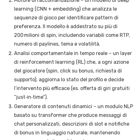
Motore di raccomandazione – un modello di deep
learning (CNN + embedding) che analizza le
sequenze di gioco per identificare pattern di
preferenza. Il modello è addestrato su più di
200 milioni di spin, includendo variabili come RTP,
numero di paylines, tema e volatilità.
Analisi comportamentale in tempo reale – un layer
di reinforcement learning (RL) che, a ogni azione
del giocatore (spin, click su bonus, richiesta di
supporto), aggiorna lo stato del profilo e decide
l’intervento più efficace (es. offerta di giri gratuiti
“just‑in‑time”).
Generatore di contenuti dinamici – un modulo NLP
basato su transformer che produce messaggi di
chat personalizzati, descrizioni di slot e notifiche
di bonus in linguaggio naturale, mantenendo