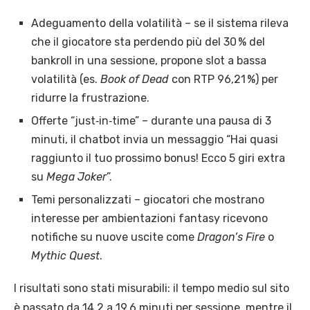
Adeguamento della volatilità – se il sistema rileva
che il giocatore sta perdendo più del 30 % del
bankroll in una sessione, propone slot a bassa
volatilità (es.
Book of Dead
con RTP 96,21 %) per
ridurre la frustrazione.
Offerte “just‑in‑time” – durante una pausa di 3
minuti, il chatbot invia un messaggio “Hai quasi
raggiunto il tuo prossimo bonus! Ecco 5 giri extra
su
Mega Joker
”.
Temi personalizzati – giocatori che mostrano
interesse per ambientazioni fantasy ricevono
notifiche su nuove uscite come
Dragon’s Fire
o
Mythic Quest
.
I risultati sono stati misurabili: il tempo medio sul sito
è passato da 14,2 a 19,6 minuti per sessione, mentre il