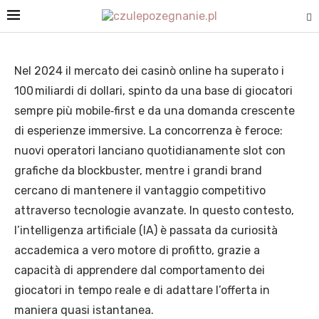
Nel 2024 il mercato dei casinò online ha superato i
100 miliardi di dollari, spinto da una base di giocatori
sempre più mobile‑first e da una domanda crescente
di esperienze immersive. La concorrenza è feroce:
nuovi operatori lanciano quotidianamente slot con
grafiche da blockbuster, mentre i grandi brand
cercano di mantenere il vantaggio competitivo
attraverso tecnologie avanzate. In questo contesto,
l’intelligenza artificiale (IA) è passata da curiosità
accademica a vero motore di profitto, grazie a
capacità di apprendere dal comportamento dei
giocatori in tempo reale e di adattare l’offerta in
maniera quasi istantanea.