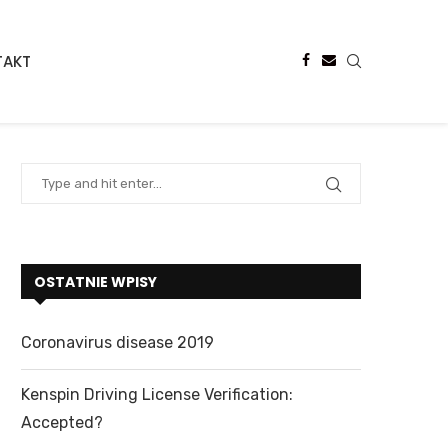
TAKT
OSTATNIE WPISY
Coronavirus disease 2019
Kenspin Driving License Verification:
Accepted?