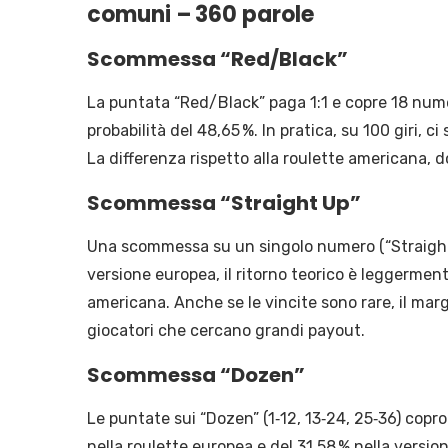
comuni – 360 parole
Scommessa “Red/Black”
La puntata “Red/Black” paga 1:1 e copre 18 nume
probabilità del 48,65 %. In pratica, su 100 giri, c
La differenza rispetto alla roulette americana, d
Scommessa “Straight Up”
Una scommessa su un singolo numero (“Straight U
versione europea, il ritorno teorico è leggermente
americana. Anche se le vincite sono rare, il mar
giocatori che cercano grandi payout.
Scommessa “Dozen”
Le puntate sui “Dozen” (1‑12, 13‑24, 25‑36) copro
nella roulette europea e del 31,58 % nella versi