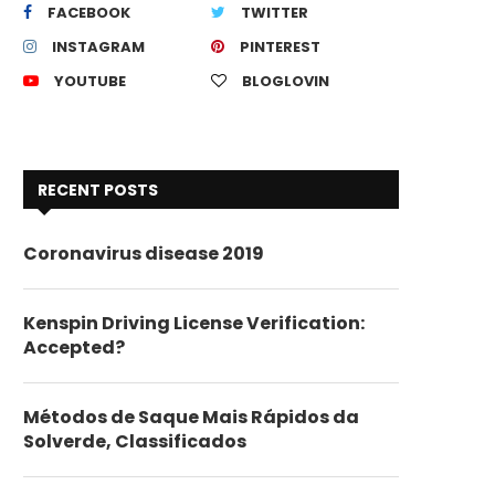
FACEBOOK
TWITTER
INSTAGRAM
PINTEREST
YOUTUBE
BLOGLOVIN
RECENT POSTS
Coronavirus disease 2019
Kenspin Driving License Verification:
Accepted?
Métodos de Saque Mais Rápidos da
Solverde, Classificados