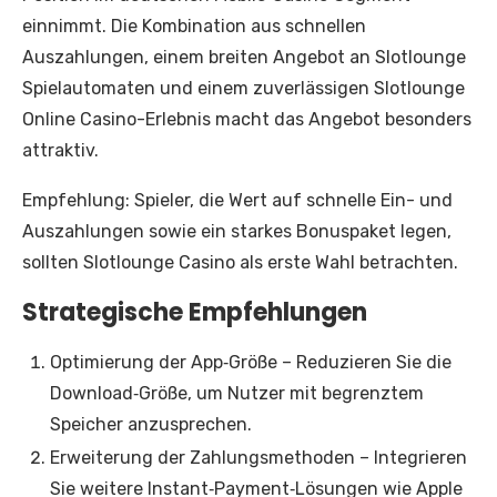
einnimmt. Die Kombination aus schnellen
Auszahlungen, einem breiten Angebot an Slotlounge
Spielautomaten und einem zuverlässigen Slotlounge
Online Casino-Erlebnis macht das Angebot besonders
attraktiv.
Empfehlung: Spieler, die Wert auf schnelle Ein- und
Auszahlungen sowie ein starkes Bonuspaket legen,
sollten Slotlounge Casino als erste Wahl betrachten.
Strategische Empfehlungen
Optimierung der App‑Größe – Reduzieren Sie die
Download‑Größe, um Nutzer mit begrenztem
Speicher anzusprechen.
Erweiterung der Zahlungsmethoden – Integrieren
Sie weitere Instant‑Payment‑Lösungen wie Apple