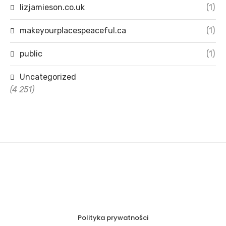
lizjamieson.co.uk
(1)
makeyourplacespeaceful.ca
(1)
public
(1)
Uncategorized
(4 251)
Polityka prywatności