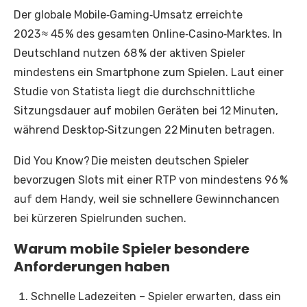
Der globale Mobile‑Gaming‑Umsatz erreichte
2023 ≈ 45 % des gesamten Online‑Casino‑Marktes. In
Deutschland nutzen 68 % der aktiven Spieler
mindestens ein Smartphone zum Spielen. Laut einer
Studie von Statista liegt die durchschnittliche
Sitzungsdauer auf mobilen Geräten bei 12 Minuten,
während Desktop‑Sitzungen 22 Minuten betragen.
Did You Know? Die meisten deutschen Spieler
bevorzugen Slots mit einer RTP von mindestens 96 %
auf dem Handy, weil sie schnellere Gewinnchancen
bei kürzeren Spielrunden suchen.
Warum mobile Spieler besondere
Anforderungen haben
Schnelle Ladezeiten – Spieler erwarten, dass ein