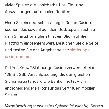
vieler Spieler: die Unsicherheit bei Ein- und
Auszahlungen auf mobilen Geräten.
Wenn Sie ein deutschsprachiges Online‑Casino
suchen, das sowohl auf dem Desktop als auch auf
dem Smartphone glänzt, ist ein Blick auf die
Plattform empfehlenswert. Besuchen Sie die Seite
und testen Sie das Angebot selbst:
slotlounge-
casino-bet.net
.
Did You Know? Slotlounge Casino verwendet eine
128‑Bit‑SSL‑Verschlüsselung, die den gleichen
Sicherheitsstandard wie Banken nutzt – ein
entscheidender Faktor für das Vertrauen mobiler
Spieler.
Verantwortungsbewusstes Spielen ist wichtig. Setzen