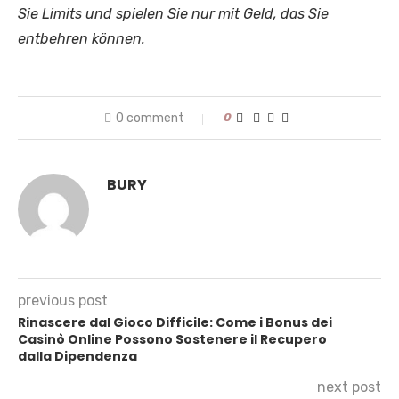
Sie Limits und spielen Sie nur mit Geld, das Sie
entbehren können.
0 comment
0
BURY
previous post
Rinascere dal Gioco Difficile: Come i Bonus dei
Casinò Online Possono Sostenere il Recupero
dalla Dipendenza
next post