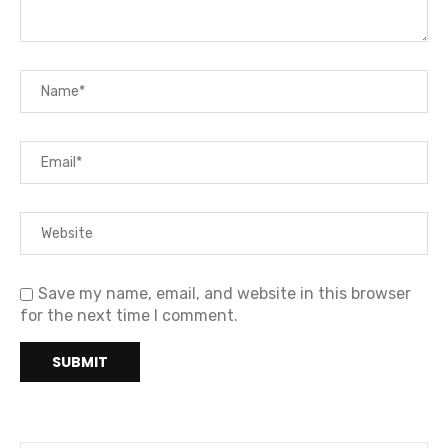
Save my name, email, and website in this browser
for the next time I comment.