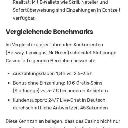
Realität: Mit E‑Wallets wie Skrill, Neteller und
Sofortüberweisung sind Einzahlungen in Echtzeit
verfügbar.
Vergleichende Benchmarks
Im Vergleich zu drei führenden Konkurrenten
(Betway, LeoVegas, Mr Green) schneidet Slotlounge
Casino in folgenden Bereichen besser ab:
Auszahlungsdauer: 1,8 h vs. 2,5–3,5 h
Bonus ohne Einzahlung: 10 € Gratis‑Spins
(Slotlounge) vs. 5–7 € bei anderen Anbietern
Kundensupport: 24/7 Live‑Chat in Deutsch,
durchschnittliche Antwortzeit 45 Sekunden
Diese Kennzahlen belegen, dass das Casino nicht nur