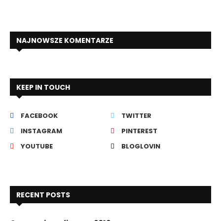
NAJNOWSZE KOMENTARZE
KEEP IN TOUCH
FACEBOOK
TWITTER
INSTAGRAM
PINTEREST
YOUTUBE
BLOGLOVIN
RECENT POSTS