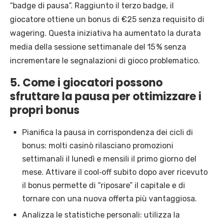
“badge di pausa”. Raggiunto il terzo badge, il
giocatore ottiene un bonus di €25 senza requisito di
wagering. Questa iniziativa ha aumentato la durata
media della sessione settimanale del 15 % senza
incrementare le segnalazioni di gioco problematico.
5. Come i giocatori possono
sfruttare la pausa per ottimizzare i
propri bonus
Pianifica la pausa in corrispondenza dei cicli di
bonus: molti casinò rilasciano promozioni
settimanali il lunedì e mensili il primo giorno del
mese. Attivare il cool‑off subito dopo aver ricevuto
il bonus permette di “riposare” il capitale e di
tornare con una nuova offerta più vantaggiosa.
Analizza le statistiche personali: utilizza la