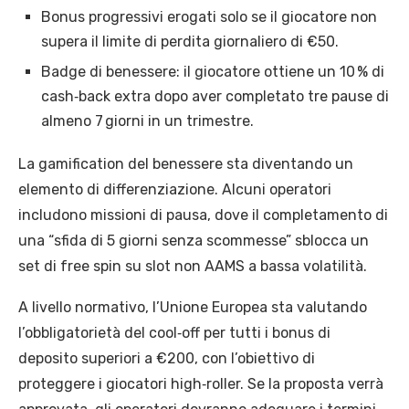
Bonus progressivi erogati solo se il giocatore non
supera il limite di perdita giornaliero di €50.
Badge di benessere: il giocatore ottiene un 10 % di
cash‑back extra dopo aver completato tre pause di
almeno 7 giorni in un trimestre.
La gamification del benessere sta diventando un
elemento di differenziazione. Alcuni operatori
includono missioni di pausa, dove il completamento di
una “sfida di 5 giorni senza scommesse” sblocca un
set di free spin su slot non AAMS a bassa volatilità.
A livello normativo, l’Unione Europea sta valutando
l’obbligatorietà del cool‑off per tutti i bonus di
deposito superiori a €200, con l’obiettivo di
proteggere i giocatori high‑roller. Se la proposta verrà