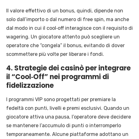
Il valore effettivo di un bonus, quindi, dipende non
solo dall’importo o dal numero di free spin, ma anche
dal modo in cui il cool‑off interagisce con il requisito di
wagering. Un giocatore attento può scegliere un
operatore che “congela” il bonus, evitando di dover
scommettere più volte per liberare i fondi.
4. Strategie dei casinò per integrare
il “Cool‑Off” nei programmi di
fidelizzazione
I programmi VIP sono progettati per premiare la
fedeltà con punti, livelli e premi esclusivi. Quando un
giocatore attiva una pausa, l’operatore deve decidere
se mantenere l’accumulo di punti o interromperlo
temporaneamente. Alcune piattaforme adottano un