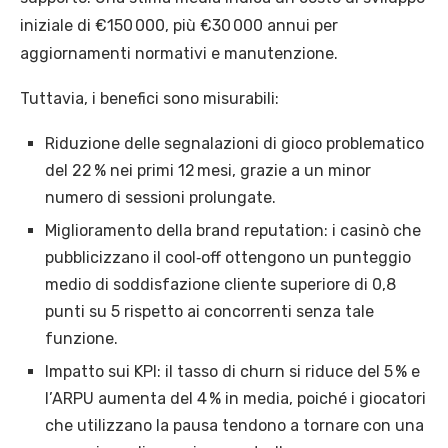
iniziale di €150 000, più €30 000 annui per
aggiornamenti normativi e manutenzione.
Tuttavia, i benefici sono misurabili:
Riduzione delle segnalazioni di gioco problematico
del 22 % nei primi 12 mesi, grazie a un minor
numero di sessioni prolungate.
Miglioramento della brand reputation: i casinò che
pubblicizzano il cool‑off ottengono un punteggio
medio di soddisfazione cliente superiore di 0,8
punti su 5 rispetto ai concorrenti senza tale
funzione.
Impatto sui KPI: il tasso di churn si riduce del 5 % e
l’ARPU aumenta del 4 % in media, poiché i giocatori
che utilizzano la pausa tendono a tornare con una