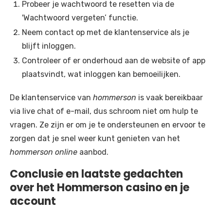
Probeer je wachtwoord te resetten via de
'Wachtwoord vergeten’ functie.
Neem contact op met de klantenservice als je
blijft inloggen.
Controleer of er onderhoud aan de website of app
plaatsvindt, wat inloggen kan bemoeilijken.
De klantenservice van
hommerson
is vaak bereikbaar
via live chat of e-mail, dus schroom niet om hulp te
vragen. Ze zijn er om je te ondersteunen en ervoor te
zorgen dat je snel weer kunt genieten van het
hommerson online
aanbod.
Conclusie en laatste gedachten
over het Hommerson casino en je
account