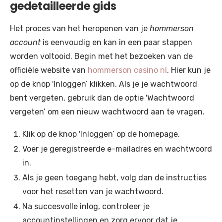
gedetailleerde gids
Het proces van het heropenen van je
hommerson
account
is eenvoudig en kan in een paar stappen
worden voltooid. Begin met het bezoeken van de
officiële website van
hommerson casino nl
. Hier kun je
op de knop 'Inloggen’ klikken. Als je je wachtwoord
bent vergeten, gebruik dan de optie 'Wachtwoord
vergeten’ om een nieuw wachtwoord aan te vragen.
Klik op de knop 'Inloggen’ op de homepage.
Voer je geregistreerde e-mailadres en wachtwoord
in.
Als je geen toegang hebt, volg dan de instructies
voor het resetten van je wachtwoord.
Na succesvolle inlog, controleer je
accountinstellingen en zorg ervoor dat je