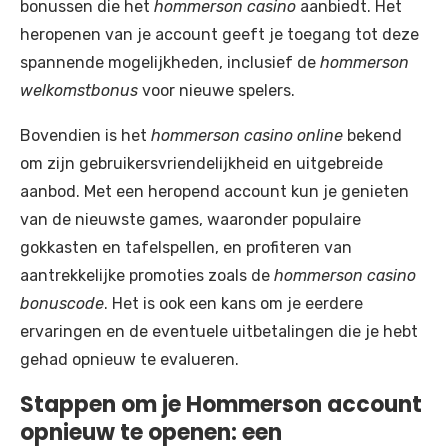
bonussen die het
hommerson casino
aanbiedt. Het
heropenen van je account geeft je toegang tot deze
spannende mogelijkheden, inclusief de
hommerson
welkomstbonus
voor nieuwe spelers.
Bovendien is het
hommerson casino online
bekend
om zijn gebruikersvriendelijkheid en uitgebreide
aanbod. Met een heropend account kun je genieten
van de nieuwste games, waaronder populaire
gokkasten en tafelspellen, en profiteren van
aantrekkelijke promoties zoals de
hommerson casino
bonuscode
. Het is ook een kans om je eerdere
ervaringen en de eventuele uitbetalingen die je hebt
gehad opnieuw te evalueren.
Stappen om je Hommerson account
opnieuw te openen: een