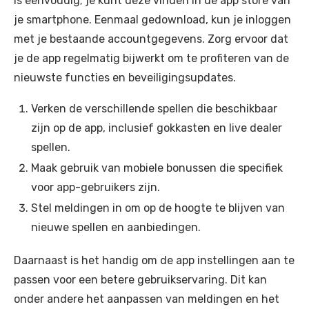
is eenvoudig; je kunt deze vinden in de app store van
je smartphone. Eenmaal gedownload, kun je inloggen
met je bestaande accountgegevens. Zorg ervoor dat
je de app regelmatig bijwerkt om te profiteren van de
nieuwste functies en beveiligingsupdates.
Verken de verschillende spellen die beschikbaar
zijn op de app, inclusief gokkasten en live dealer
spellen.
Maak gebruik van mobiele bonussen die specifiek
voor app-gebruikers zijn.
Stel meldingen in om op de hoogte te blijven van
nieuwe spellen en aanbiedingen.
Daarnaast is het handig om de app instellingen aan te
passen voor een betere gebruikservaring. Dit kan
onder andere het aanpassen van meldingen en het