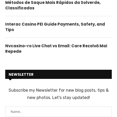
Métodos de Saque Mais Rápidos da Solverde,
Classificados
Interac Casino PEI Guide Payments, Safety, and
Tips
Nvcasino-ro Live Chat vs Email: Care Rezolvă Mai
Repede
NEWSLETTER
Subscribe my Newsletter for new blog posts, tips &
new photos. Let's stay updated!