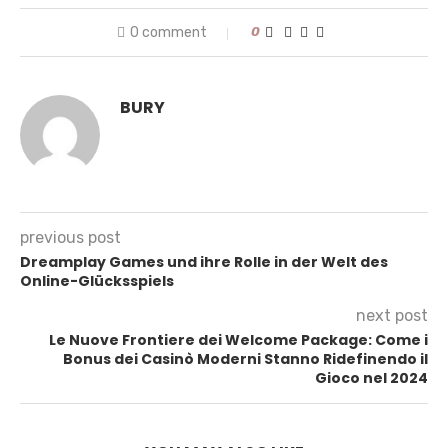
0 comment
0
BURY
previous post
Dreamplay Games und ihre Rolle in der Welt des
Online-Glücksspiels
next post
Le Nuove Frontiere dei Welcome Package: Come i
Bonus dei Casinò Moderni Stanno Ridefinendo il
Gioco nel 2024