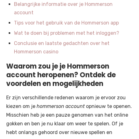
Belangrijke informatie over je Hommerson
account
Tips voor het gebruik van de Hommerson app
Wat te doen bij problemen met het inloggen?
Conclusie en laatste gedachten over het
Hommerson casino
Waarom zou je je Hommerson
account heropenen? Ontdek de
voordelen en mogelijkheden
Er zijn verschillende redenen waarom je ervoor zou
kiezen om je
hommerson account
opnieuw te openen.
Misschien heb je een pauze genomen van het online
gokken en ben je nu klaar om weer te spelen. Of je
hebt onlangs gehoord over nieuwe spellen en