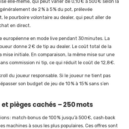
ise elle‑même, qui peut varier de 0,10 € à 500 € selon la
généralement de 2 % à 5 % du pot, prélevée
e pourboire volontaire au dealer, qui peut aller de
chat en direct.
tte européenne en mode live pendant 30 minutes. La
oueur donne 2 € de tip au dealer. Le coût total de la
la mise initiale. En comparaison, la même mise sur une
ns commission ni tip, ce qui réduit le coût de 12,8 €.
oll du joueur responsable. Si le joueur ne tient pas
dépasser son budget de jeu de 10 % à 15 % sans s’en
s et pièges cachés – 250 mots
ons : match‑bonus de 100 % jusqu’à 500 €, cash‑back
 les machines à sous les plus populaires. Ces offres sont