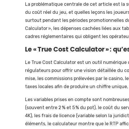
La problématique centrale de cet article est la s
du coût réel du jeu, et quelles leçons les joueur
surtout pendant les périodes promotionnelles du
Calculator », les dépenses cachées liées aux tabl
cadres réglementaires qui obligent les opérateur
Le « True Cost Calculator » : qu’
Le True Cost Calculator est un outil numérique
régulateurs pour offrir une vision détaillée du c
mise, les commissions prélevées par le casino, l
taxes locales afin de produire un chiffre unique, 
Les variables prises en compte sont nombreuses
(souvent entre 2 % et 5 % du pot), le coût du s
4K), les frais de licence (variable selon la juridi
éléments, le calculateur montre que le RTP affich