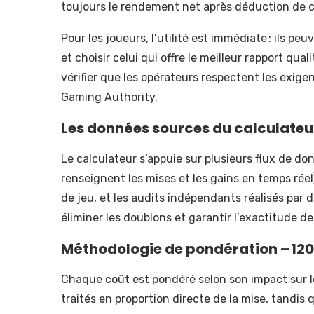
toujours le rendement net après déduction de c
Pour les joueurs, l’utilité est immédiate : ils 
et choisir celui qui offre le meilleur rapport qua
vérifier que les opérateurs respectent les exig
Gaming Authority.
Les données sources du calculateur
Le calculateur s’appuie sur plusieurs flux de don
renseignent les mises et les gains en temps réel
de jeu, et les audits indépendants réalisés par 
éliminer les doublons et garantir l’exactitude des
Méthodologie de pondération – 12
Chaque coût est pondéré selon son impact sur le
traités en proportion directe de la mise, tandis