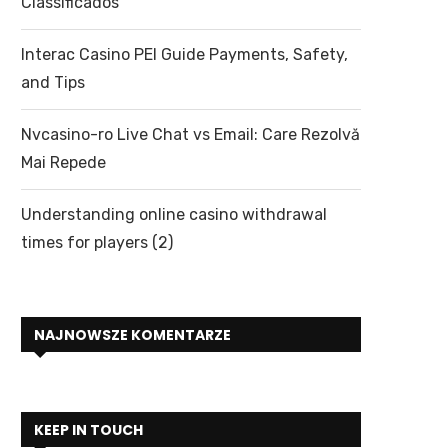
Classificados
Interac Casino PEI Guide Payments, Safety,
and Tips
Nvcasino-ro Live Chat vs Email: Care Rezolvă
Mai Repede
Understanding online casino withdrawal
times for players (2)
NAJNOWSZE KOMENTARZE
KEEP IN TOUCH