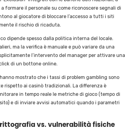
e a formare il personale su come riconoscere segnali di
 al giocatore di bloccare l’accesso a tutti i siti
ente il rischio di ricaduta.
ico dipende spesso dalla politica interna del locale.
nalieri, ma la verifica è manuale e può variare da una
e esplicitamente l’intervento del manager per attivare una
lick di un bottone online.
 hanno mostrato che i tassi di problem gambling sono
 rispetto ai casinò tradizionali. La differenza è
onitorare in tempo reale le metriche di gioco (tempo di
to) e di inviare avvisi automatici quando i parametri
rittografia vs. vulnerabilità fisiche