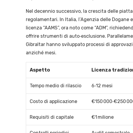
Nel decennio successivo, la crescita delle piatt
regolamentari. In Italia, l’Agenzia delle Dogane 
licenza “AAMS”, ora noto come “ADM”, richiedendo 
offrire strumenti di auto‑esclusione. Parallelam
Gibraltar hanno sviluppato processi di approvaz
anziché mesi.
Aspetto
Licenza tradizi
Tempo medio di rilascio
6‑12 mesi
Costo di applicazione
€150 000‑€250 00
Requisiti di capitale
€1 milione
Controlli periodici
Audit semestrale