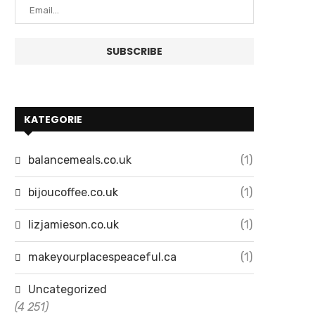
KATEGORIE
balancemeals.co.uk
(1)
bijoucoffee.co.uk
(1)
lizjamieson.co.uk
(1)
makeyourplacespeaceful.ca
(1)
Uncategorized
(4 251)