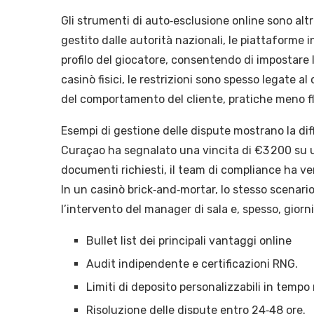
Gli strumenti di auto‑esclusione online sono altre
gestito dalle autorità nazionali, le piattaforme
profilo del giocatore, consentendo di impostare li
casinò fisici, le restrizioni sono spesso legate 
del comportamento del cliente, pratiche meno fle
Esempi di gestione delle dispute mostrano la dif
Curaçao ha segnalato una vincita di €3 200 su un
documenti richiesti, il team di compliance ha ver
In un casinò brick‑and‑mortar, lo stesso scenari
l’intervento del manager di sala e, spesso, giorni
Bullet list dei principali vantaggi online
Audit indipendente e certificazioni RNG.
Limiti di deposito personalizzabili in tempo 
Risoluzione delle dispute entro 24‑48 ore.