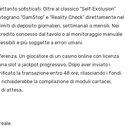
ttanto sofisticati. Oltre al classico “Self‑Exclusion”
 integrano “GamStop” e “Reality Check” direttamente nel
miti di deposito giornalieri, settimanali o mensili. Nei
al credito concesso dal tavolo o al monitoraggio manuale
ssibili e più soggette a errori umani.
ferenza. Un giocatore di un casino online con licenza
a slot a jackpot progressivo. Dopo aver inviato i
ificato la transazione entro 48 ore, rilasciando i fondi.
o richiederebbe la compilazione di moduli cartacei,
 di attesa.
reale.