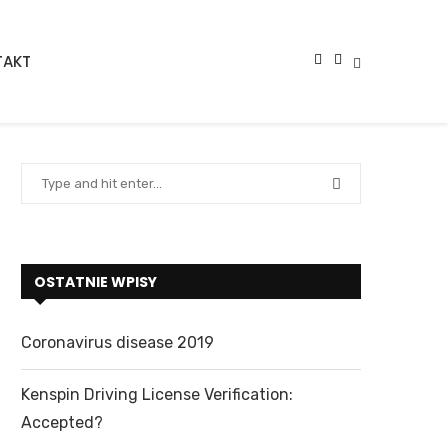
TAKT
OSTATNIE WPISY
Coronavirus disease 2019
Kenspin Driving License Verification:
Accepted?