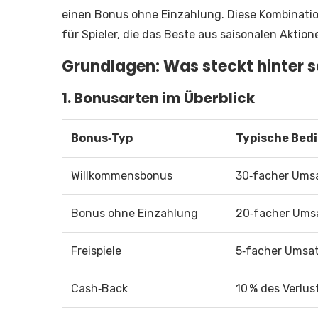
einen Bonus ohne Einzahlung. Diese Kombinatio
für Spieler, die das Beste aus saisonalen Aktio
Grundlagen: Was steckt hinter s
1. Bonusarten im Überblick
Bonus‑Typ
Typische Bed
Willkommensbonus
30‑facher Umsa
Bonus ohne Einzahlung
20‑facher Umsa
Freispiele
5‑facher Umsat
Cash‑Back
10 % des Verlus