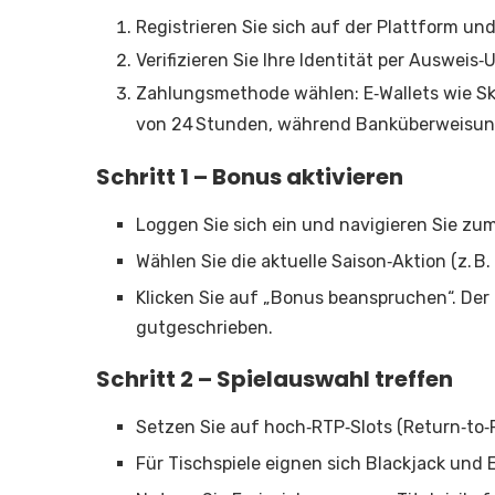
Registrieren Sie sich auf der Plattform u
Verifizieren Sie Ihre Identität per Auswei
Zahlungsmethode wählen: E‑Wallets wie Skr
von 24 Stunden, während Banküberweisung
Schritt 1 – Bonus aktivieren
Loggen Sie sich ein und navigieren Sie zu
Wählen Sie die aktuelle Saison‑Aktion (z. B
Klicken Sie auf „Bonus beanspruchen“. Der
gutgeschrieben.
Schritt 2 – Spielauswahl treffen
Setzen Sie auf hoch‑RTP‑Slots (Return‑to‑P
Für Tischspiele eignen sich Blackjack und E