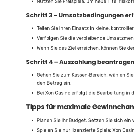
Nutzen Sie Freispiele, um neue Titel risikof
Schritt 3 – Umsatzbedingungen erf
Teilen Sie Ihren Einsatz in kleine, kontrolli
Verfolgen Sie die verbleibende Umsatzmen
Wenn Sie das Ziel erreichen, können Sie d
Schritt 4 – Auszahlung beantrage
Gehen Sie zum Kassen‑Bereich, wählen Si
den Betrag ein.
Bei Xon Casino erfolgt die Bearbeitung in 
Tipps für maximale Gewinncha
Planen Sie Ihr Budget: Setzen Sie sich ein
Spielen Sie nur lizenzierte Spiele: Xon Cas