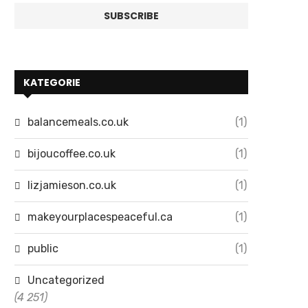
KATEGORIE
balancemeals.co.uk
(1)
bijoucoffee.co.uk
(1)
lizjamieson.co.uk
(1)
makeyourplacespeaceful.ca
(1)
public
(1)
Uncategorized
(4 251)