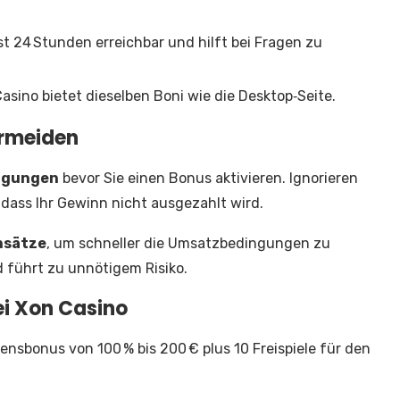
t 24 Stunden erreichbar und hilft bei Fragen zu
Casino bietet dieselben Boni wie die Desktop‑Seite.
ermeiden
ngungen
bevor Sie einen Bonus aktivieren. Ignorieren
 dass Ihr Gewinn nicht ausgezahlt wird.
nsätze
, um schneller die Umsatzbedingungen zu
d führt zu unnötigem Risiko.
ei Xon Casino
mensbonus von 100 % bis 200 € plus 10 Freispiele für den