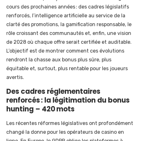
cours des prochaines années : des cadres législatifs
renforcés, l’intelligence artificielle au service de la
clarté des promotions, la gamification responsable, le
rôle croissant des communautés et, enfin, une vision
de 2028 où chaque offre serait certifiée et auditable.
L’objectif est de montrer comment ces évolutions
rendront la chasse aux bonus plus sûre, plus
équitable et, surtout, plus rentable pour les joueurs
avertis.
Des cadres réglementaires
renforcés : la légitimation du bonus
hunting – 420 mots
Les récentes réformes législatives ont profondément
changé la donne pour les opérateurs de casino en
ligne. En Europe, le GDPR oblige les plateformes à