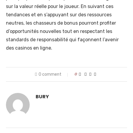
sur la valeur réelle pour le joueur. En suivant ces
tendances et en s’appuyant sur des ressources
neutres, les chasseurs de bonus pourront profiter
d’opportunités nouvelles tout en respectant les
standards de responsabilité qui façonnent l’avenir
des casinos en ligne.
0 comment
0
BURY