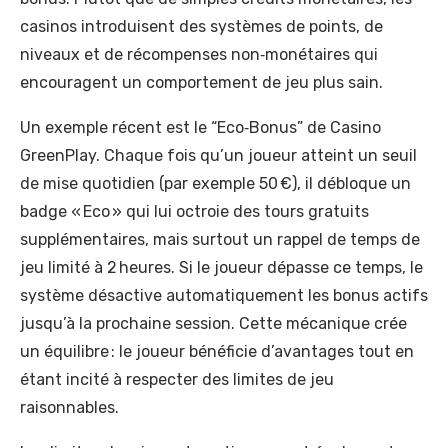
casinos introduisent des systèmes de points, de
niveaux et de récompenses non‑monétaires qui
encouragent un comportement de jeu plus sain.
Un exemple récent est le “Eco‑Bonus” de Casino
GreenPlay. Chaque fois qu’un joueur atteint un seuil
de mise quotidien (par exemple 50 €), il débloque un
badge « Eco » qui lui octroie des tours gratuits
supplémentaires, mais surtout un rappel de temps de
jeu limité à 2 heures. Si le joueur dépasse ce temps, le
système désactive automatiquement les bonus actifs
jusqu’à la prochaine session. Cette mécanique crée
un équilibre : le joueur bénéficie d’avantages tout en
étant incité à respecter des limites de jeu
raisonnables.