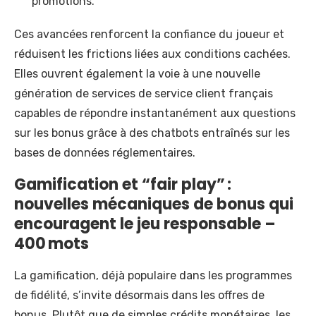
promotions.
Ces avancées renforcent la confiance du joueur et
réduisent les frictions liées aux conditions cachées.
Elles ouvrent également la voie à une nouvelle
génération de services de service client français
capables de répondre instantanément aux questions
sur les bonus grâce à des chatbots entraînés sur les
bases de données réglementaires.
Gamification et “fair play” :
nouvelles mécaniques de bonus qui
encouragent le jeu responsable –
400 mots
La gamification, déjà populaire dans les programmes
de fidélité, s’invite désormais dans les offres de
bonus. Plutôt que de simples crédits monétaires, les