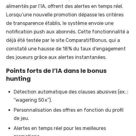
alimentés par l’IA, offrent des alertes en temps réel.
Lorsqu’une nouvelle promotion dépasse les critères
de transparence établis, le système envoie une
notification push aux abonnés. Cette fonctionnalité a
déjà été testée par le site ComparatifBonus, qui a
constaté une hausse de 18 % du taux d’engagement
des joueurs grâce aux alertes instantanées.
Points forts de l’IA dans le bonus
hunting
Détection automatique des clauses abusives (ex. :
“wagering 50 x”).
Personnalisation des offres en fonction du profil
de jeu.
Alertes en temps réel pour les meilleures