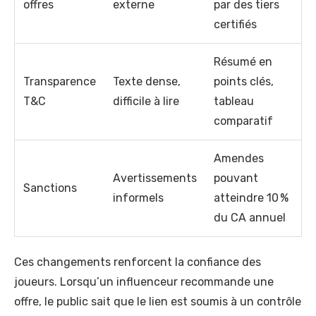
offres
externe
par des tiers
certifiés
Résumé en
Transparence
Texte dense,
points clés,
T&C
difficile à lire
tableau
comparatif
Amendes
Avertissements
pouvant
Sanctions
informels
atteindre 10 %
du CA annuel
Ces changements renforcent la confiance des
joueurs. Lorsqu’un influenceur recommande une
offre, le public sait que le lien est soumis à un contrôle