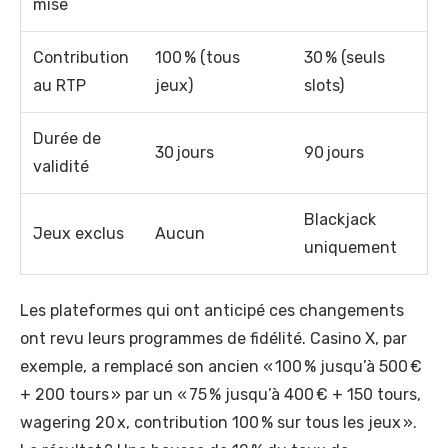
mise
Contribution
100 % (tous
30 % (seuls
au RTP
jeux)
slots)
Durée de
30 jours
90 jours
validité
Blackjack
Jeux exclus
Aucun
uniquement
Les plateformes qui ont anticipé ces changements
ont revu leurs programmes de fidélité. Casino X, par
exemple, a remplacé son ancien « 100 % jusqu’à 500 €
+ 200 tours » par un « 75 % jusqu’à 400 € + 150 tours,
wagering 20 x, contribution 100 % sur tous les jeux ».