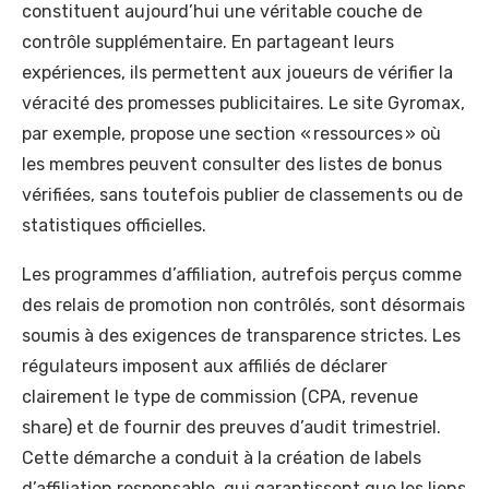
constituent aujourd’hui une véritable couche de
contrôle supplémentaire. En partageant leurs
expériences, ils permettent aux joueurs de vérifier la
véracité des promesses publicitaires. Le site Gyromax,
par exemple, propose une section « ressources » où
les membres peuvent consulter des listes de bonus
vérifiées, sans toutefois publier de classements ou de
statistiques officielles.
Les programmes d’affiliation, autrefois perçus comme
des relais de promotion non contrôlés, sont désormais
soumis à des exigences de transparence strictes. Les
régulateurs imposent aux affiliés de déclarer
clairement le type de commission (CPA, revenue
share) et de fournir des preuves d’audit trimestriel.
Cette démarche a conduit à la création de labels
d’affiliation responsable, qui garantissent que les liens