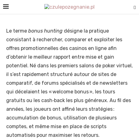
Le terme
bonus hunting
désigne la pratique
consistant à rechercher, comparer et exploiter les
offres promotionnelles des casinos en ligne afin
d’obtenir le meilleur rapport entre mise et gain
potentiel. Né dans les premiers salons de poker virtuel,
il s’est rapidement structuré autour de sites de
comparatif, de forums spécialisés et de newsletters
qui décelaient les « welcome bonus », les tours
gratuits ou les cash‑back les plus généreux. Au fil des
années, les joueurs ont affiné leurs stratégies :
accumulation de bonus, utilisation de plusieurs
comptes, et même mise en place de scripts
automatisés pour maximiser les retours.