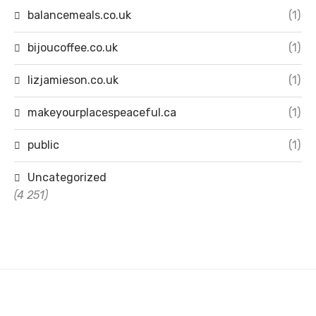
balancemeals.co.uk
(1)
bijoucoffee.co.uk
(1)
lizjamieson.co.uk
(1)
makeyourplacespeaceful.ca
(1)
public
(1)
Uncategorized
(4 251)