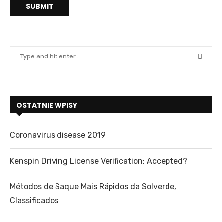
OSTATNIE WPISY
Coronavirus disease 2019
Kenspin Driving License Verification: Accepted?
Métodos de Saque Mais Rápidos da Solverde,
Classificados