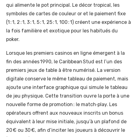
qui alimente le pot principal. Le décor tropical, les
symboles de cartes de couleur or et le paiement fixe
(1 : 1, 2 : 1, 3 : 1, 5 : 1, 25 : 1, 100 : 1) créent une expérience à
la fois familière et exotique pour les habitués du
poker.
Lorsque les premiers casinos en ligne émergent à la
fin des années 1990, le Caribbean Stud est l’un des
premiers jeux de table à être numérisé. La version
digitale conserve le même tableau de paiement, mais
ajoute une interface graphique qui simule le tableau
de jeu physique. Cette transition ouvre la porte à une
nouvelle forme de promotion : le match‑play. Les
opérateurs offrent aux nouveaux inscrits un bonus
équivalent à leur mise initiale, jusqu’à un plafond de
20 € ou 30 €, afin d’inciter les joueurs à découvrir le