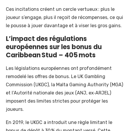
Ces incitations créent un cercle vertueux : plus le
joueur s’engage, plus il reçoit de récompenses, ce qui
le pousse à jouer davantage et à viser les gros gains.
L’impact des régulations
européennes sur les bonus du
Caribbean Stud – 405 mots
Les législations européennes ont profondément
remodelé les offres de bonus. Le UK Gambling
Commission (UKGC), la Malta Gaming Authority (MGA)
et l’Autorité nationale des jeux (ANJ, ex‑ARJEL)
imposent des limites strictes pour protéger les
joueurs.
En 2019, le UKGC a introduit une règle limitant le
bonus de dépôt à 30 % du montant versé. Cette