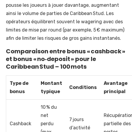
pousse les joueurs à jouer davantage, augmentant
ainsi le volume de parties de Caribbean Stud. Les
opérateurs équilibrent souvent le wagering avec des
limites de mise par round (par exemple, 5 € maximum)
afin de limiter les risques de gros gains instantanés.
Comparaison entre bonus « cashback »
et bonus « no‑deposit » pour le
Caribbean Stud – 100 mots
Type de
Montant
Avantage
Conditions
bonus
typique
principal
10 % du
net
Récupératio
7 jours
Cashback
perdu
partielle des
d’activité
(max
pertes