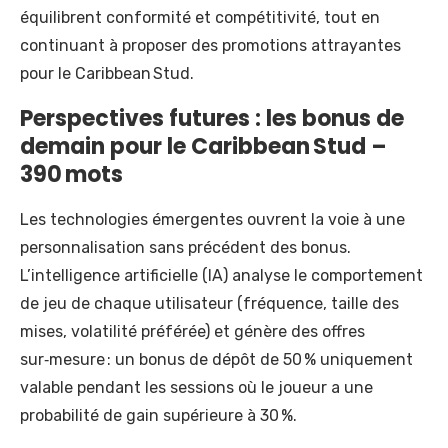
équilibrent conformité et compétitivité, tout en
continuant à proposer des promotions attrayantes
pour le Caribbean Stud.
Perspectives futures : les bonus de
demain pour le Caribbean Stud –
390 mots
Les technologies émergentes ouvrent la voie à une
personnalisation sans précédent des bonus.
L’intelligence artificielle (IA) analyse le comportement
de jeu de chaque utilisateur (fréquence, taille des
mises, volatilité préférée) et génère des offres
sur‑mesure : un bonus de dépôt de 50 % uniquement
valable pendant les sessions où le joueur a une
probabilité de gain supérieure à 30 %.