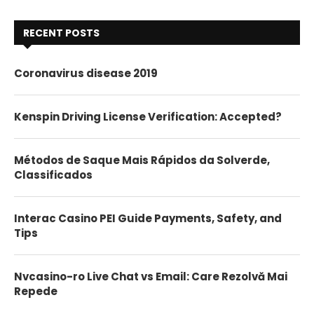
RECENT POSTS
Coronavirus disease 2019
Kenspin Driving License Verification: Accepted?
Métodos de Saque Mais Rápidos da Solverde,
Classificados
Interac Casino PEI Guide Payments, Safety, and
Tips
Nvcasino-ro Live Chat vs Email: Care Rezolvă Mai
Repede