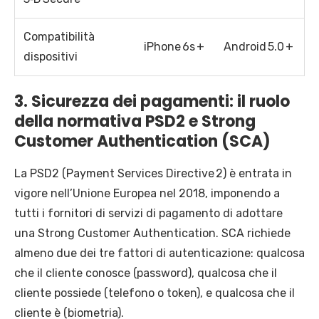
Compatibilità
iPhone 6s +
Android 5.0 +
dispositivi
3. Sicurezza dei pagamenti: il ruolo
della normativa PSD2 e Strong
Customer Authentication (SCA)
La PSD2 (Payment Services Directive 2) è entrata in
vigore nell’Unione Europea nel 2018, imponendo a
tutti i fornitori di servizi di pagamento di adottare
una Strong Customer Authentication. SCA richiede
almeno due dei tre fattori di autenticazione: qualcosa
che il cliente conosce (password), qualcosa che il
cliente possiede (telefono o token), e qualcosa che il
cliente è (biometria).