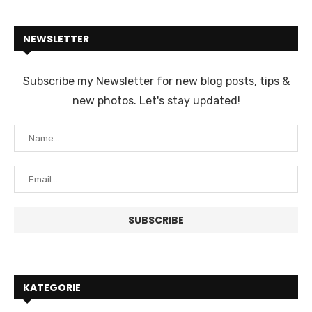
NEWSLETTER
Subscribe my Newsletter for new blog posts, tips &
new photos. Let's stay updated!
KATEGORIE