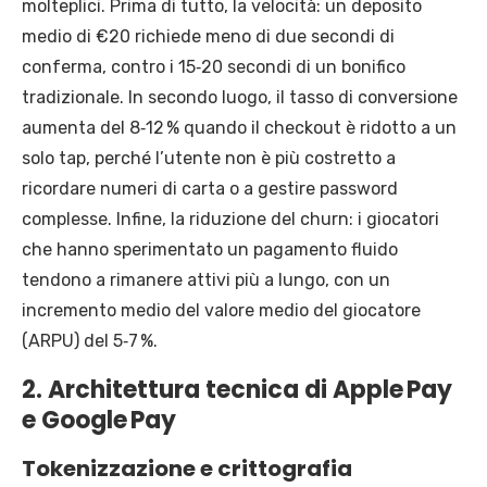
molteplici. Prima di tutto, la velocità: un deposito
medio di €20 richiede meno di due secondi di
conferma, contro i 15‑20 secondi di un bonifico
tradizionale. In secondo luogo, il tasso di conversione
aumenta del 8‑12 % quando il checkout è ridotto a un
solo tap, perché l’utente non è più costretto a
ricordare numeri di carta o a gestire password
complesse. Infine, la riduzione del churn: i giocatori
che hanno sperimentato un pagamento fluido
tendono a rimanere attivi più a lungo, con un
incremento medio del valore medio del giocatore
(ARPU) del 5‑7 %.
2. Architettura tecnica di Apple Pay
e Google Pay
Tokenizzazione e crittografia