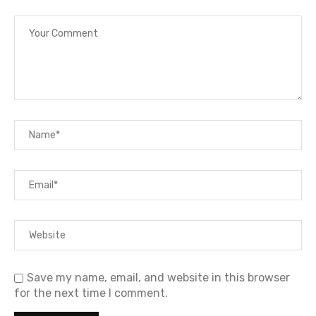
Save my name, email, and website in this browser
for the next time I comment.