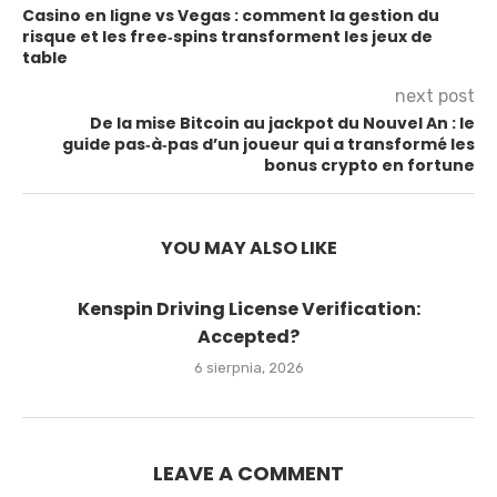
Casino en ligne vs Vegas : comment la gestion du
risque et les free‑spins transforment les jeux de
table
next post
De la mise Bitcoin au jackpot du Nouvel An : le
guide pas‑à‑pas d’un joueur qui a transformé les
bonus crypto en fortune
YOU MAY ALSO LIKE
Kenspin Driving License Verification:
Accepted?
6 sierpnia, 2026
LEAVE A COMMENT