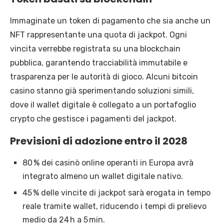
Immaginate un token di pagamento che sia anche un
NFT rappresentante una quota di jackpot. Ogni
vincita verrebbe registrata su una blockchain
pubblica, garantendo tracciabilità immutabile e
trasparenza per le autorità di gioco. Alcuni bitcoin
casino stanno già sperimentando soluzioni simili,
dove il wallet digitale è collegato a un portafoglio
crypto che gestisce i pagamenti del jackpot.
Previsioni di adozione entro il 2028
80 % dei casinò online operanti in Europa avrà
integrato almeno un wallet digitale nativo.
45 % delle vincite di jackpot sarà erogata in tempo
reale tramite wallet, riducendo i tempi di prelievo
medio da 24 h a 5 min.