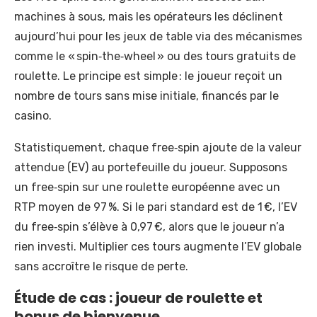
machines à sous, mais les opérateurs les déclinent
aujourd’hui pour les jeux de table via des mécanismes
comme le « spin‑the‑wheel » ou des tours gratuits de
roulette. Le principe est simple : le joueur reçoit un
nombre de tours sans mise initiale, financés par le
casino.
Statistiquement, chaque free‑spin ajoute de la valeur
attendue (EV) au portefeuille du joueur. Supposons
un free‑spin sur une roulette européenne avec un
RTP moyen de 97 %. Si le pari standard est de 1 €, l’EV
du free‑spin s’élève à 0,97 €, alors que le joueur n’a
rien investi. Multiplier ces tours augmente l’EV globale
sans accroître le risque de perte.
Étude de cas : joueur de roulette et
bonus de bienvenue