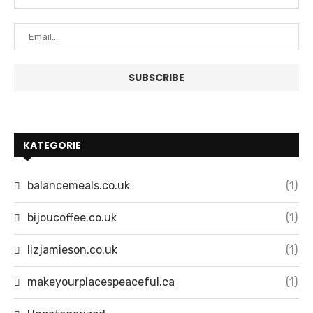
KATEGORIE
balancemeals.co.uk
(1)
bijoucoffee.co.uk
(1)
lizjamieson.co.uk
(1)
makeyourplacespeaceful.ca
(1)