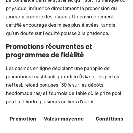
La confiance dans le système, qu’il soit numérique ou
physique, influence directement la propension du
joueur à prendre des risques. Un environnement
certifié encourage des mises plus élevées, tandis
qu’un doute sur l’équité pousse à la prudence.
Promotions récurrentes et
programmes de fidélité
Les casinos en ligne déploient une panoplie de
promotions : cashback quotidien (5 % sur les pertes
nettes), reload bonuses (30 % sur les dépôts
hebdomadaires) et tournois de table où le prize pool
peut atteindre plusieurs milliers d’euros.
Promotion
Valeur moyenne
Conditions