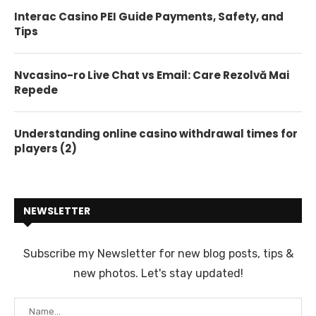
Interac Casino PEI Guide Payments, Safety, and
Tips
Nvcasino-ro Live Chat vs Email: Care Rezolvă Mai
Repede
Understanding online casino withdrawal times for
players (2)
NEWSLETTER
Subscribe my Newsletter for new blog posts, tips &
new photos. Let's stay updated!