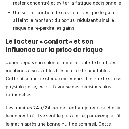
rester concentré et éviter la fatigue décisionnelle.
Utiliser la fonction de cash‑out dès que le gain
atteint le montant du bonus, réduisant ainsi le
risque de re‑perdre les gains.
Le facteur « confort » et son
influence sur la prise de risque
Jouer depuis son salon élimine la foule, le bruit des
machines à sous et les files d’attente aux tables.
Cette absence de stimuli extérieurs diminue le stress
physiologique, ce qui favorise des décisions plus
rationnelles.
Les horaires 24 h/24 permettent au joueur de choisir
le moment où il se sent le plus alerte, par exemple tôt
le matin après une bonne nuit de sommeil. Cette