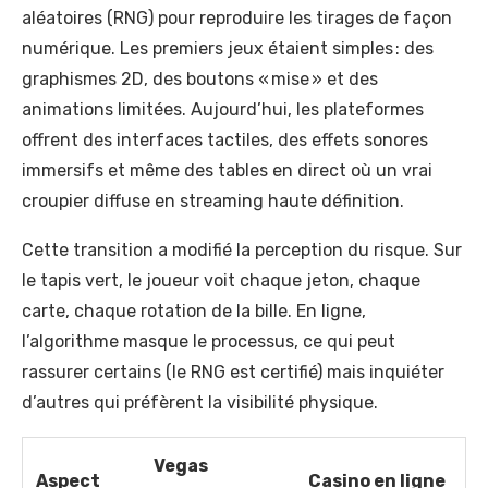
aléatoires (RNG) pour reproduire les tirages de façon
numérique. Les premiers jeux étaient simples : des
graphismes 2D, des boutons « mise » et des
animations limitées. Aujourd’hui, les plateformes
offrent des interfaces tactiles, des effets sonores
immersifs et même des tables en direct où un vrai
croupier diffuse en streaming haute définition.
Cette transition a modifié la perception du risque. Sur
le tapis vert, le joueur voit chaque jeton, chaque
carte, chaque rotation de la bille. En ligne,
l’algorithme masque le processus, ce qui peut
rassurer certains (le RNG est certifié) mais inquiéter
d’autres qui préfèrent la visibilité physique.
Vegas
Aspect
Casino en ligne