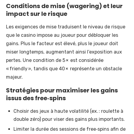
Conditions de mise (wagering) et leur
impact sur le risque
Les exigences de mise traduisent le niveau de risque
que le casino impose au joueur pour débloquer les
gains. Plus le facteur est élevé, plus le joueur doit
miser longtemps, augmentant ainsi l’exposition aux
pertes. Une condition de 5 × est considérée
« friendly », tandis que 40 × représente un obstacle
majeur.
Stratégies pour maximiser les gains
issus des free‑spins
Choisir des jeux à haute volatilité (ex. : roulette à
double zéro) pour viser des gains plus importants.
Limiter la durée des sessions de free‑spins afin de