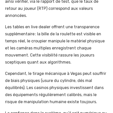
ainsi vérifier, via le rapport de test, que le taux de
retour au joueur (RTP) correspond aux valeurs
annoncées.
Les tables en live dealer offrent une transparence
supplémentaire : la bille de la roulette est visible en
temps réel, le croupier manipule le matériel physique
et les caméras multiples enregistrent chaque
mouvement. Cette visibilité rassure les joueurs
sceptiques quant aux algorithmes.
Cependant, le tirage mécanique à Vegas peut souffrir
de biais physiques (usure du cylindre, dés mal
équilibrés). Les casinos physiques investissent dans
des équipements régulièrement calibrés, mais le
risque de manipulation humaine existe toujours.