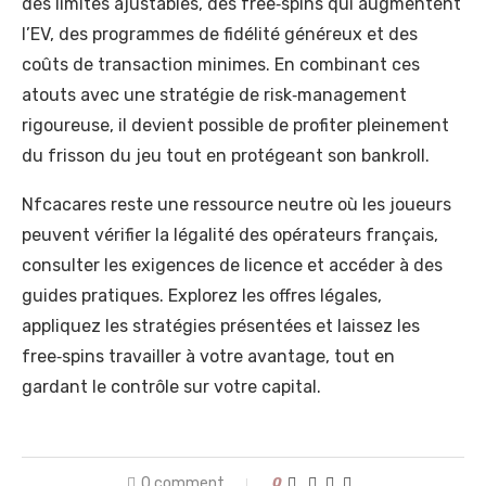
des limites ajustables, des free‑spins qui augmentent
l’EV, des programmes de fidélité généreux et des
coûts de transaction minimes. En combinant ces
atouts avec une stratégie de risk‑management
rigoureuse, il devient possible de profiter pleinement
du frisson du jeu tout en protégeant son bankroll.
Nfcacares reste une ressource neutre où les joueurs
peuvent vérifier la légalité des opérateurs français,
consulter les exigences de licence et accéder à des
guides pratiques. Explorez les offres légales,
appliquez les stratégies présentées et laissez les
free‑spins travailler à votre avantage, tout en
gardant le contrôle sur votre capital.
0 comment
0