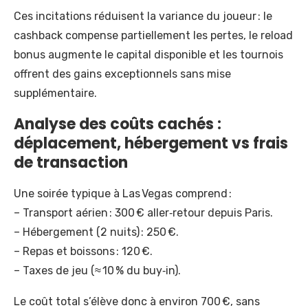
Ces incitations réduisent la variance du joueur : le
cashback compense partiellement les pertes, le reload
bonus augmente le capital disponible et les tournois
offrent des gains exceptionnels sans mise
supplémentaire.
Analyse des coûts cachés :
déplacement, hébergement vs frais
de transaction
Une soirée typique à Las Vegas comprend :
– Transport aérien : 300 € aller‑retour depuis Paris.
– Hébergement (2 nuits) : 250 €.
– Repas et boissons : 120 €.
– Taxes de jeu (≈ 10 % du buy‑in).
Le coût total s’élève donc à environ 700 €, sans