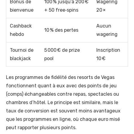
Bonus de
100 % jusqu’à 200 €
Wagering
bienvenue
+ 50 free‑spins
20 ×
Cashback
Aucun
10 % des pertes
hebdo
wagering
Tournoi de
5 000 € de prize
Inscription
blackjack
pool
10 €
Les programmes de fidélité des resorts de Vegas
fonctionnent quant à eux avec des points de jeu
(comps) échangeables contre repas, spectacles ou
chambres d’hôtel. Le principe est similaire, mais le
taux de conversion est souvent moins avantageux
que les programmes en ligne, où chaque euro misé
peut rapporter plusieurs points.