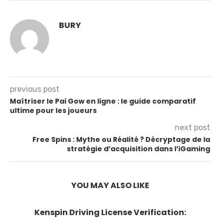
BURY
previous post
Maîtriser le Pai Gow en ligne : le guide comparatif
ultime pour les joueurs
next post
Free Spins : Mythe ou Réalité ? Décryptage de la
stratégie d’acquisition dans l’iGaming
YOU MAY ALSO LIKE
Kenspin Driving License Verification: