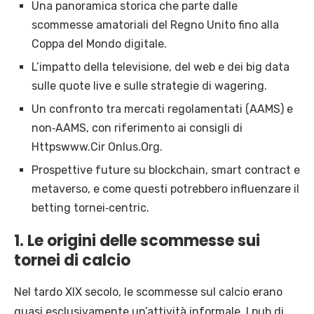
Una panoramica storica che parte dalle
scommesse amatoriali del Regno Unito fino alla
Coppa del Mondo digitale.
L’impatto della televisione, del web e dei big data
sulle quote live e sulle strategie di wagering.
Un confronto tra mercati regolamentati (AAMS) e
non‑AAMS, con riferimento ai consigli di
Httpswww.Cir Onlus.Org.
Prospettive future su blockchain, smart contract e
metaverso, e come questi potrebbero influenzare il
betting tornei‑centric.
1. Le origini delle scommesse sui
tornei di calcio
Nel tardo XIX secolo, le scommesse sul calcio erano
quasi esclusivamente un’attività informale. I pub di