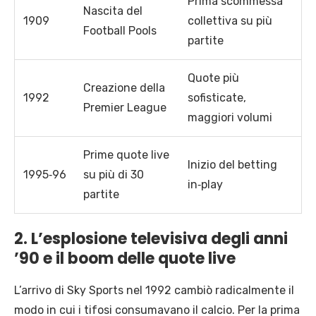
Prima scommessa
Nascita del
1909
collettiva su più
Football Pools
partite
Quote più
Creazione della
1992
sofisticate,
Premier League
maggiori volumi
Prime quote live
Inizio del betting
1995‑96
su più di 30
in‑play
partite
2. L’esplosione televisiva degli anni
’90 e il boom delle quote live
L’arrivo di Sky Sports nel 1992 cambiò radicalmente il
modo in cui i tifosi consumavano il calcio. Per la prima