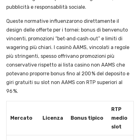
pubblicità e responsabilità sociale.
Queste normative influenzarono direttamente il
design delle offerte per i tornei: bonus di benvenuto
vincenti, promozioni “bet‑and‑cash‑out” e limiti di
wagering più chiari. I casinò AAMS, vincolati a regole
più stringenti, spesso offrivano promozioni più
conservative rispetto ai lista casino non AAMS che
potevano proporre bonus fino al 200 % del deposito e
giri gratuiti su slot non AAMS con RTP superiori al
96 %.
RTP
Mercato
Licenza
Bonus tipico
medio
slot