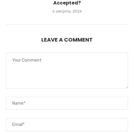
Accepted?
6 sierpnia, 2026
LEAVE A COMMENT