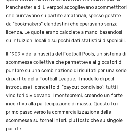
Manchester e di Liverpool accoglievano scommettitori
che puntavano su partite amatoriali, spesso gestite
da “bookmakers” clandestini che operavano senza
licenza. Le quote erano calcolate a mano, basandosi
su intuizioni locali e su pochi dati statistici disponibili.
Il 1909 vide la nascita del Football Pools, un sistema di
scommesse collettive che permetteva ai giocatori di
puntare su una combinazione di risultati per una serie
di partite della Football League. Il modello di pool
introdusse il concetto di “payout condiviso”: tutti i
vincitori dividevano il montepremi, creando un forte
incentivo alla partecipazione di massa. Questo fu il
primo passo verso la commercializzazione delle
scommesse su tornei interi, piuttosto che su singole
partite.