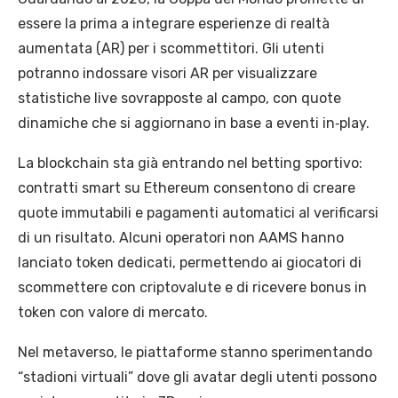
essere la prima a integrare esperienze di realtà
aumentata (AR) per i scommettitori. Gli utenti
potranno indossare visori AR per visualizzare
statistiche live sovrapposte al campo, con quote
dinamiche che si aggiornano in base a eventi in‑play.
La blockchain sta già entrando nel betting sportivo:
contratti smart su Ethereum consentono di creare
quote immutabili e pagamenti automatici al verificarsi
di un risultato. Alcuni operatori non AAMS hanno
lanciato token dedicati, permettendo ai giocatori di
scommettere con criptovalute e di ricevere bonus in
token con valore di mercato.
Nel metaverso, le piattaforme stanno sperimentando
“stadioni virtuali” dove gli avatar degli utenti possono