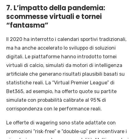
7. L’impatto della pandemia:
scommesse virtuali e tornei
“fantasma”
Il 2020 ha interrotto i calendari sportivi tradizionali,
ma ha anche accelerato lo sviluppo di soluzioni
digitali. Le piattaforme hanno introdotto tornei
virtuali di calcio, simulati da motori di intelligenza
artificiale che generano risultati plausibili basati su
statistiche reali. La “Virtual Premier League” di
Bet365, ad esempio, ha offerto quote su partite
simulate con probabilità calibrate al 95 % di
corrispondenza con le performance reali.
Le offerte di wagering sono state adattate con
promozioni “risk‑free” e “double‑up” per incentivare i