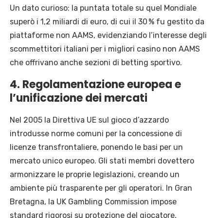
Un dato curioso: la puntata totale su quel Mondiale
superò i 1,2 miliardi di euro, di cui il 30 % fu gestito da
piattaforme non AAMS, evidenziando l’interesse degli
scommettitori italiani per i migliori casino non AAMS
che offrivano anche sezioni di betting sportivo.
4. Regolamentazione europea e
l’unificazione dei mercati
Nel 2005 la Direttiva UE sul gioco d’azzardo
introdusse norme comuni per la concessione di
licenze transfrontaliere, ponendo le basi per un
mercato unico europeo. Gli stati membri dovettero
armonizzare le proprie legislazioni, creando un
ambiente più trasparente per gli operatori. In Gran
Bretagna, la UK Gambling Commission impose
standard rigorosi su protezione del giocatore,