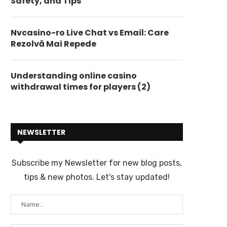
Safety, and Tips
Nvcasino-ro Live Chat vs Email: Care
Rezolvă Mai Repede
Understanding online casino
withdrawal times for players (2)
NEWSLETTER
Subscribe my Newsletter for new blog posts,
tips & new photos. Let's stay updated!