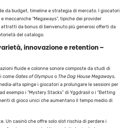
nde da budget, timeline e strategia di mercato. I giocatori
vi e meccaniche “Megaways”, tipiche dei provider
attratti da bonus di benvenuto più generosi offerti da
torietà del catalogo.
varietà, innovazione e retention –
mazioni fluide e colonne sonore composte da studi di
hi come
Gates of Olympus
o
The Dog House Megaways
,
edia‑alta spinge i giocatori a prolungare le sessioni per
– ad esempio i “Mystery Stacks” di Yggdrasil o i “Betting
nti di gioco unici che aumentano il tempo medio di
e. Un casinò che offre solo slot rischia di perdere i