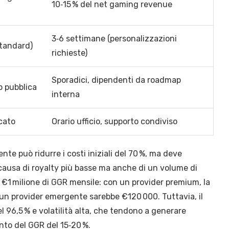
10‑15 % del net gaming revenue
3‑6 settimane (personalizzazioni
standard)
richieste)
Sporadici, dipendenti da roadmap
p pubblica
interna
cato
Orario ufficio, supporto condiviso
te può ridurre i costi iniziali del 70 %, ma deve
 causa di royalty più basse ma anche di un volume di
 €1 milione di GGR mensile: con un provider premium, la
un provider emergente sarebbe €120 000. Tuttavia, il
 96,5 % e volatilità alta, che tendono a generare
nto del GGR del 15‑20 %.