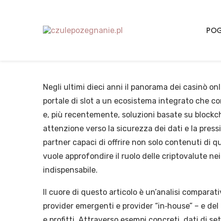
POG
Negli ultimi dieci anni il panorama dei casinò o
portale di slot a un ecosistema integrato che co
e, più recentemente, soluzioni basate su blockch
attenzione verso la sicurezza dei dati e la pres
partner capaci di offrire non solo contenuti di q
vuole approfondire il ruolo delle criptovalute nei
indispensabile.
Il cuore di questo articolo è un’analisi comparat
provider emergenti e provider “in‑house” – e de
e profitti. Attraverso esempi concreti, dati di s