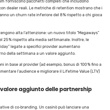
emium forniscono pacchetti completi che includono
con dealer reali. Le metriche di retention mostrano che i
anno un churn rate inferiore del 8 % rispetto a chi gioca
tengono alta l’attenzione: un nuovo titolo “Megaways”
el 25 % rispetto alla media settimanale. Inoltre, le
iday” legate a specifici provider aumentano
orno della settimana a un valore aggiunto.
ioni in base al provider (ad esempio, bonus di 100 % fino a
gmentare l’audience e migliorare il Lifetime Value (LTV)
l valore aggiunto delle partnership
iative di co‑branding. Un casinò può lanciare una