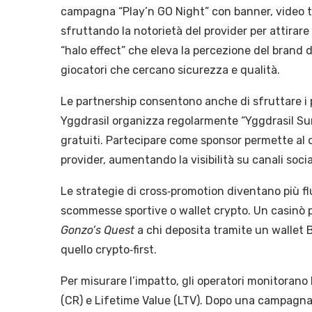
campagna “Play’n GO Night” con banner, video t
sfruttando la notorietà del provider per attira
“halo effect” che eleva la percezione del brand d
giocatori che cercano sicurezza e qualità.
Le partnership consentono anche di sfruttare i p
Yggdrasil organizza regolarmente “Yggdrasil Sum
gratuiti. Partecipare come sponsor permette al c
provider, aumentando la visibilità su canali socia
Le strategie di cross‑promotion diventano più fl
scommesse sportive o wallet crypto. Un casinò pu
Gonzo’s Quest
a chi deposita tramite un wallet B
quello crypto‑first.
Per misurare l’impatto, gli operatori monitorano
(CR) e Lifetime Value (LTV). Dopo una campagn