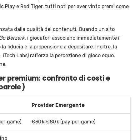
c Play e Red Tiger, tutti noti per aver vinto premi come
nzata dalla qualità dei contenuti. Quando un sito
 Go Berzerk
, i giocatori associano immediatamente il
a fiducia e la propensione a depositare. Inoltre, la
, iTech Labs) rafforza la percezione di gioco equo,
ne.
der premium: confronto di costi e
parole )
Provider Emergente
per‑game)
€30 k‑€80 k (pay‑per‑game)
ing