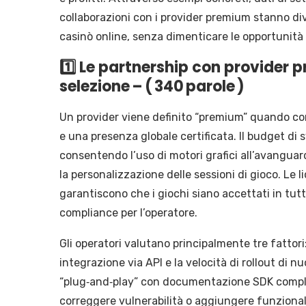
collaborazioni con i provider premium stanno div
casinò online, senza dimenticare le opportunità o
1️⃣ Le partnership con provider p
selezione – ( 340 parole )
Un provider viene definito “premium” quando com
e una presenza globale certificata. Il budget di s
consentendo l’uso di motori grafici all’avanguardi
la personalizzazione delle sessioni di gioco. L
garantiscono che i giochi siano accettati in tutt
compliance per l’operatore.
Gli operatori valutano principalmente tre fattori:
integrazione via API e la velocità di rollout di n
“plug‑and‑play” con documentazione SDK comple
correggere vulnerabilità o aggiungere funzionalit