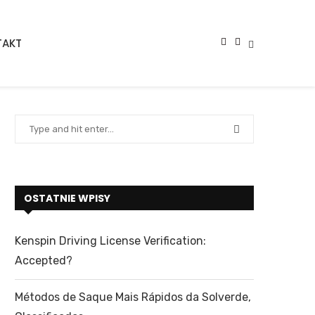
TAKT
OSTATNIE WPISY
Kenspin Driving License Verification:
Accepted?
Métodos de Saque Mais Rápidos da Solverde,