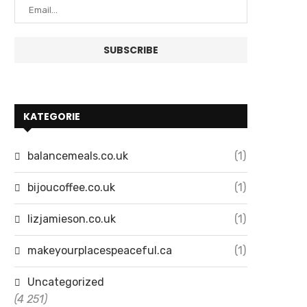
KATEGORIE
balancemeals.co.uk
(1)
bijoucoffee.co.uk
(1)
lizjamieson.co.uk
(1)
makeyourplacespeaceful.ca
(1)
Uncategorized
(4 251)