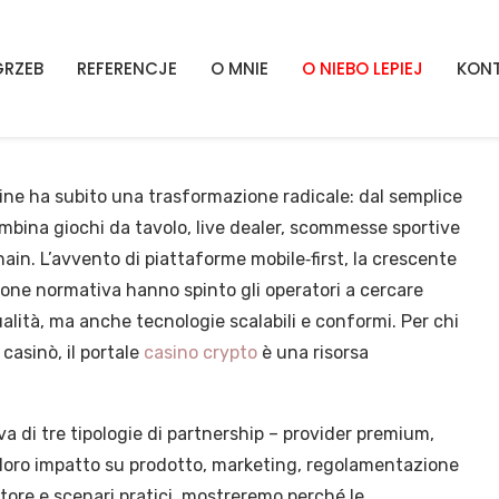
RZEB
REFERENCJE
O MNIE
O NIEBO LEPIEJ
KON
nline ha subito una trasformazione radicale: dal semplice
mbina giochi da tavolo, live dealer, scommesse sportive
ain. L’avvento di piattaforme mobile‑first, la crescente
sione normativa hanno spinto gli operatori a cercare
ualità, ma anche tecnologie scalabili e conformi. Per chi
 casinò, il portale
casino crypto
è una risorsa
iva di tre tipologie di partnership – provider premium,
l loro impatto su prodotto, marketing, regolamentazione
ettore e scenari pratici, mostreremo perché le