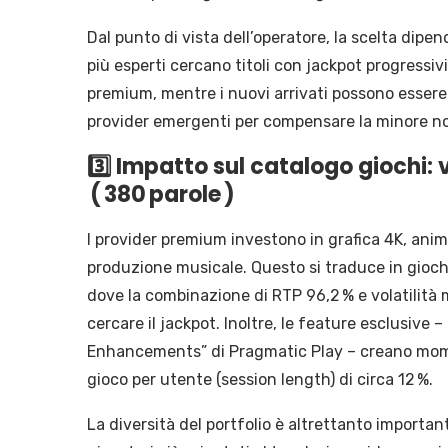
Dal punto di vista dell’operatore, la scelta dipe
più esperti cercano titoli con jackpot progressi
premium, mentre i nuovi arrivati possono essere 
provider emergenti per compensare la minore no
3️⃣ Impatto sul catalogo giochi: 
( 380 parole )
I provider premium investono in grafica 4K, ani
produzione musicale. Questo si traduce in gioc
dove la combinazione di RTP 96,2 % e volatilità m
cercare il jackpot. Inoltre, le feature esclusive 
Enhancements” di Pragmatic Play – creano mome
gioco per utente (session length) di circa 12 %.
La diversità del portfolio è altrettanto important