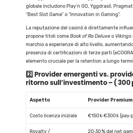
globale includono Play’n GO, Yggdrasil, Pragmati
“Best Slot Game” o “Innovation in Gaming”.
La reputazione del casinò è direttamente influe
propone titoli come
Book of Ra Deluxe
o
Vikings
marchio a esperienze di alto livello, aumentando l
presenza di certificazioni di terze parti (eCOGRA
elemento cruciale per la retention a lungo termi
2️⃣ Provider emergenti vs. provi
ritorno sull’investimento – ( 300 
Aspetto
Provider Premium
Costo licenza iniziale
€150 k‑€300 k (pay‑
Royalty /
20‑30 % del net gam