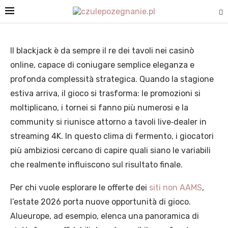
Il blackjack è da sempre il re dei tavoli nei casinò
online, capace di coniugare semplice eleganza e
profonda complessità strategica. Quando la stagione
estiva arriva, il gioco si trasforma: le promozioni si
moltiplicano, i tornei si fanno più numerosi e la
community si riunisce attorno a tavoli live‑dealer in
streaming 4K. In questo clima di fermento, i giocatori
più ambiziosi cercano di capire quali siano le variabili
che realmente influiscono sul risultato finale.
Per chi vuole esplorare le offerte dei
siti non AAMS
,
l’estate 2026 porta nuove opportunità di gioco.
Alueurope, ad esempio, elenca una panoramica di