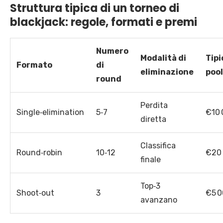
Struttura tipica di un torneo di
blackjack: regole, formati e premi
Numero
Modalità di
Tipi
Formato
di
eliminazione
pool
round
Perdita
Single‑elimination
5‑7
€10 
diretta
Classifica
Round‑robin
10‑12
€20
finale
Top‑3
Shoot‑out
3
€5 0
avanzano