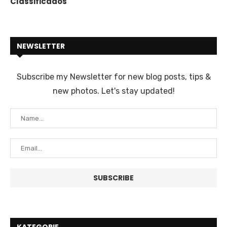
Classificados
NEWSLETTER
Subscribe my Newsletter for new blog posts, tips &
new photos. Let's stay updated!