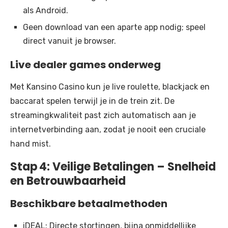
als Android.
Geen download van een aparte app nodig; speel
direct vanuit je browser.
Live dealer games onderweg
Met Kansino Casino kun je live roulette, blackjack en
baccarat spelen terwijl je in de trein zit. De
streamingkwaliteit past zich automatisch aan je
internetverbinding aan, zodat je nooit een cruciale
hand mist.
Stap 4: Veilige Betalingen – Snelheid
en Betrouwbaarheid
Beschikbare betaalmethoden
iDEAL: Directe stortingen, bijna onmiddellijke