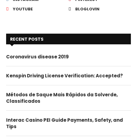
YOUTUBE
BLOGLOVIN
RECENT POSTS
Coronavirus disease 2019
Kenspin Driving License Verification: Accepted?
Métodos de Saque Mais Rápidos da Solverde,
Classificados
Interac Casino PEI Guide Payments, Safety, and
Tips