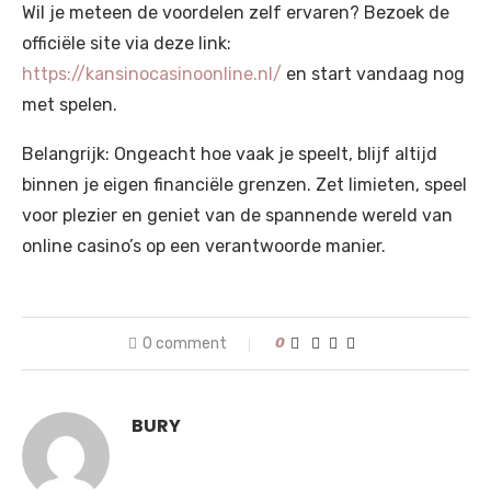
Wil je meteen de voordelen zelf ervaren? Bezoek de
officiële site via deze link:
https://kansinocasinoonline.nl/
en start vandaag nog
met spelen.
Belangrijk: Ongeacht hoe vaak je speelt, blijf altijd
binnen je eigen financiële grenzen. Zet limieten, speel
voor plezier en geniet van de spannende wereld van
online casino’s op een verantwoorde manier.
0 comment
0
BURY