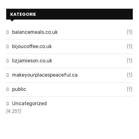
KATEGORIE
balancemeals.co.uk
(1)
bijoucoffee.co.uk
(1)
lizjamieson.co.uk
(1)
makeyourplacespeaceful.ca
(1)
public
(1)
Uncategorized
(4 251)