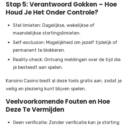
Stap 5: Verantwoord Gokken – Hoe
Houd Je Het Onder Controle?
Stel limieten: Dagelijkse, wekelijkse of
maandelijkse stortingslimieten.
Self‑exclusion: Mogelijkheid om jezelf tijdelijk of
permanent te blokkeren.
Reality‑check: Ontvang meldingen over de tijd die
je besteedt aan spelen.
Kansino Casino biedt al deze tools gratis aan, zodat je
veilig en plezierig kunt blijven spelen.
Veelvoorkomende Fouten en Hoe
Deze Te Vermijden
Geen verificatie: Zonder verificatie kan je storting