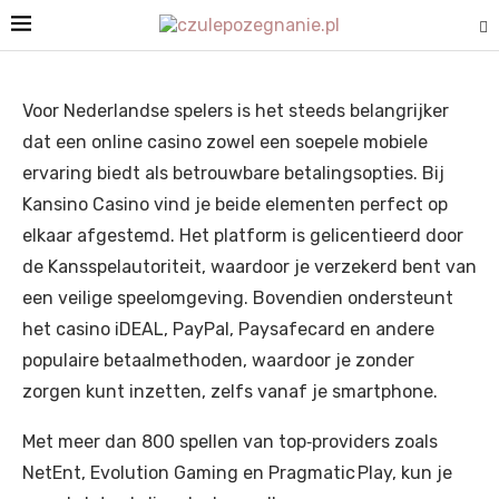
Voor Nederlandse spelers is het steeds belangrijker
dat een online casino zowel een soepele mobiele
ervaring biedt als betrouwbare betalingsopties. Bij
Kansino Casino vind je beide elementen perfect op
elkaar afgestemd. Het platform is gelicentieerd door
de Kansspelautoriteit, waardoor je verzekerd bent van
een veilige speelomgeving. Bovendien ondersteunt
het casino iDEAL, PayPal, Paysafecard en andere
populaire betaalmethoden, waardoor je zonder
zorgen kunt inzetten, zelfs vanaf je smartphone.
Met meer dan 800 spellen van top‑providers zoals
NetEnt, Evolution Gaming en Pragmatic Play, kun je