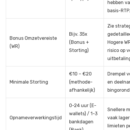
hebben va
basis-RTP
Zie strate
Bijv. 35x
gedetaille
Bonus Omzetvereiste
(Bonus +
Hogere WR
(WR)
Storting)
risico op v
uitbetalin
€10 – €20
Drempel v
Minimale Storting
(methode-
en deelna
afhankelijk)
bingorond
0-24 uur (E-
Snellere 
wallets) / 1-3
Opnameverwerkingstijd
vaak lage
bankdagen
limieten p
(Bank)