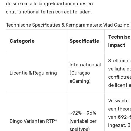
de site om alle bingo-kaartanimaties en
chatfunctionaliteiten correct te laden.
Technische Specificaties & Kernparameters: Vlad Cazino
Technisc
Categorie
Specificatie
Impact
Stelt mini
Internationaal
veilighei
Licentie & Regulering
(Curaçao
conflictre
eGaming)
de licenti
Verwacht 
een theor
~92% – 96%
van €92-
Bingo Varianten RTP*
(variabel per
ingezet. 
speltype)