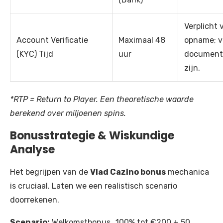
Verplicht 
Account Verificatie
Maximaal 48
opname; v
(KYC) Tijd
uur
documente
zijn.
*RTP = Return to Player. Een theoretische waarde
berekend over miljoenen spins.
Bonusstrategie & Wiskundige
Analyse
Het begrijpen van de
Vlad Cazino bonus
mechanica
is cruciaal. Laten we een realistisch scenario
doorrekenen.
Scenario:
Welkomstbonus „100% tot €200 + 50