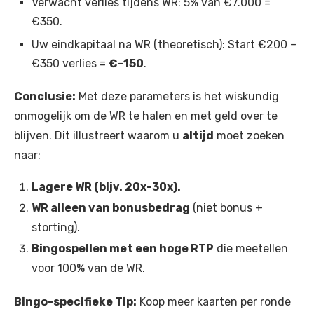
Verwacht verlies tijdens WR: 5% van €7.000 =
€350.
Uw eindkapitaal na WR (theoretisch): Start €200 –
€350 verlies =
€-150
.
Conclusie:
Met deze parameters is het wiskundig
onmogelijk om de WR te halen en met geld over te
blijven. Dit illustreert waarom u
altijd
moet zoeken
naar:
Lagere WR (bijv. 20x-30x).
WR alleen van bonusbedrag
(niet bonus +
storting).
Bingospellen met een hoge RTP
die meetellen
voor 100% van de WR.
Bingo-specifieke Tip:
Koop meer kaarten per ronde